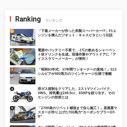
Ranking
ランキング
「下着メーカーが作った和製スーパーカー!?」F1エ
ンジンを積んだジオット・キャスピタという伝説
電源やバッテリー不要で、-1℃の飲めるシャーベッ
ト状ドリンクを生成。現場作業やアウトドアに「ア
イススラリーメーカー」が便利！
「昭和63年式、37年間ワンオーナーの意地！」S13
シルビアが400馬力のツインチャージ仕様で覚醒
排ガス規制をクリアした、2ストVツインバイク、
VINS。排気量は249.5cc、83HPを絞り出す。その
エンジンの技術とは
「2700発のリベット補強まで自ら施工！」居酒屋マ
スターが作り上げた700馬力“カーボンケブラーGT-
R”