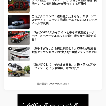
ホンダ新型「エレメント」で“まさかの観音開き”復
活か？ あの個性派SUVが帰ってくる可能性
これがクラウン!?「躍動感がたまらないスポーツエ
ステート！」エッジを強調したエアロに22インチホ
イールで武装
「3台のDR30スカイラインと暮らす変態的オーナ
ー!?」スーパーシルエットに取り憑かれた日常に迫
る！
「派手すぎないから街に馴染む！」KUHLが魅せる
新型クラウンセダンの“大人な”薄型フラップエアロ
「遊び尽くして、そのまま寝る。」軽トラ×エアル
ーフテントという最適解、見つけた!!
最終更新：2026/08/08 15:14