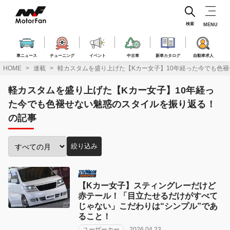
コ
ン
テ
検索
MENU
ン
ツ
へ
車ニュース
チューニング
イベント
中古車
新車カタログ
自動車求人
ス
HOME
連載
軽カスタムを盛り上げた【Kカー女子】10年経った今でも色
キ
ッ
軽カスタムを盛り上げた【Kカー女子】10年経っ
プ
た今でも色褪せない魅惑のスタイルを振り返る！
の記事
絞り込み
投
稿
月
で
【Kカー女子】スティングレーだけど
絞
赤テール！「目立たせるだけがすべて
り
じゃない」こだわりは“シンプル”であ
込
ること！
み:
ユーザーカー
2026.04.23