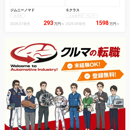
ジムニーノマド
Ｓクラス
スズキ
メルセデス・ベンツ
293
1598
2026.07発売
万円
～
2026.06発売
万円
～