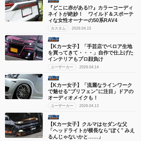
『どこに赤がある!?』カラーコーディ
ネイトが絶妙！ ワイルド＆スポーテ
ィな女性オーナーの50系RAV4
カスタム
2026.04.15
【Kカー女子】「手芸店でベロア生地
を買ってきて・・・」自作で仕上げた
インテリアもプロ顔負け
ユーザーカー
2026.04.14
【Kカー女子】「流麗なラインワーク
で魅せる“ブリフェン”に注目」ドアの
オーディオメイクも！
ユーザーカー
2026.04.13
【Kカー女子】クルマはセダンな父
「ヘッドライトが横長なら“ぽく” みえ
るんじゃないかと……」