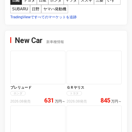
日経
トヨタ
日産
ホンダ
マツダ
スズキ
三菱
いすゞ
SUBARU
日野
ヤマハ発動機
TradingViewですべてのマーケットを追跡
New Car
新車種情報
プレリュード
ＧＲヤリス
ホンダ
トヨタ
631
845
2026.08発売
万円
～
2026.08発売
万円
～