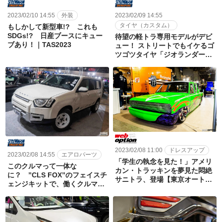
2023/02/09 14:55
2023/02/10 14:55
外装
タイヤ（カスタム）
もしかして新型車!? これも
SDGs!? 日産ブースにキュー
待望の軽トラ専用モデルがデビ
ブあり！｜TAS2023
ュー！ ストリートでもイケるゴ
ツゴツタイヤ「ジオランダー」
｜TAS2023
2023/02/08 11:00
ドレスアップ
2023/02/08 14:55
エアロパーツ
「学生の執念を見た！」アメリ
このクルマって一体な
カン・トラッキンを夢見た悶絶
に？ ”CLS FOX”のフェイスチ
サニトラ、登場【東京オートサ
ェンジキットで、働くクルマを
ロン2023】
大胆チェンジ！｜TAS2023