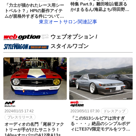
特集 Part.9」雛田唯以/藍原る
「力士が描かれたレース用シー
か/まるるん/海凪よち/羽田野栞/
トベルト？」HPIの新作アイテ
林涼子/YuN【東京オートサロン
ムが規格外すぎる件について
2023】
【東京オートサロン2023】
東京オートサロン関連記事
ウェブオプション /
スタイルワゴン
2024/01/15 17:42
2023/05/11 07:30
ドレスアップ
プレスリリース
「このS13シルビアは渋すぎ
る・・・」絶品のシンプルボデ
オーディオの名門「尾林ファク
ィにTE37V限定モデルをツライ
トリーが手がけたサニトラ！
チセット！【レイズファンミー
140psオーバーのA12改A13+直