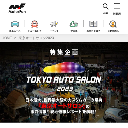
コ
ン
テ
検索
MENU
ン
ツ
へ
車ニュース
チューニング
イベント
中古車
新車カタログ
自動車求人
ス
HOME
東京オートサロン2023
キ
東
ッ
プ
京
オ
ー
ト
サ
ロ
ン
2023