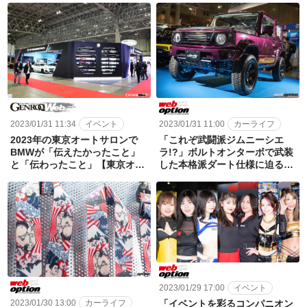
動車 太田麻美、森下祐未、蒼井
めぐ、昌 羅、渕上ひかる【東京
オートサロン2023】
2023/01/31 11:34
イベント
2023/01/31 11:00
カーライフ
2023年の東京オートサロンで
「これぞ武闘派ジムニーシエ
BMWが「伝えたかったこと」
ラ!?」ボルトオンターボで武装
と「伝わったこと」【東京オー
した本格派ダート仕様に迫る！
トサロン2023】
【東京オートサロン2023】
2023/01/29 17:00
イベント
2023/01/30 13:00
カーライフ
「イベントを彩るコンパニオン