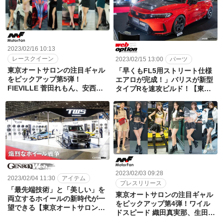
2023/02/16 10:13
レースクイーン
2023/02/15 13:00
パーツ
東京オートサロンの注目ギャル
「早くもFL5用ストリート仕様
をピックアップ第5弾！
エアロが完成！」バリスが新型
FIEVILLE 菅田れもん、安西茉
タイプRを速攻ビルド！【東京
莉、桑田彩、釘嶋ミナ、小街
オートサロン2023】
子。テスラ 西井綾音、赤瀬ちか
【東京オートサロン2023】
2023/02/03 09:28
2023/02/04 11:30
アイテム
プレスリリース
「最先端技術」と「美しい」を
東京オートサロンの注目ギャル
両立するホイールの新時代が一
をピックアップ第4弾！ワイル
望できる【東京オートサロン
ドスピード 織田真実那、生田ち
2023】
む。RE雨宮 月野もも。三菱自