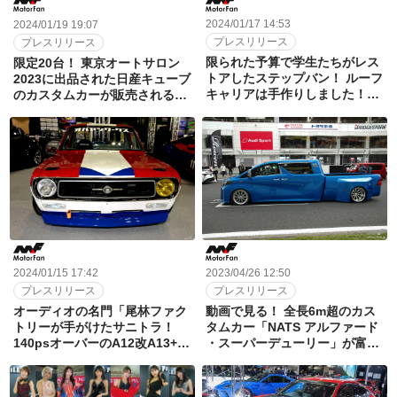
2024/01/17 14:53
2024/01/19 19:07
プレスリリース
プレスリリース
限られた予算で学生たちがレス
限定20台！ 東京オートサロン
トアしたステップバン！ ルーフ
2023に出品された日産キューブ
キャリアは手作りしました！
のカスタムカーが販売される！
【東京オートサロン2024】
1月22日（月）より奈良日産で
受注開始
2023/04/26 12:50
2024/01/15 17:42
プレスリリース
プレスリリース
動画で見る！ 全長6m超のカス
オーディオの名門「尾林ファク
タムカー「NATS アルファード
トリーが手がけたサニトラ！
・スーパーデューリー」が富士
140psオーバーのA12改A13+直
スピードウェイを走る!!【モー
結5速MTの最速サニートラック
ターファンフェスタ 2023】
登場！ 【東京オートサロン
2024】