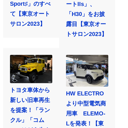
Sport♯」のすべ
ートIIs」、
て【東京オート
「H30」をお披
サロン2023】
露目【東京オー
トサロン2023】
トヨタ車体から
HW ELECTRO
新しい旧車再生
より中型電気商
を提案！「ラン
用車 ELEMO-
クル」「コム
Lを発表！【東