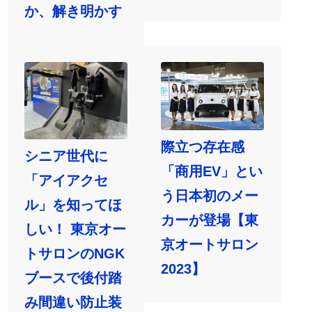
か、解き明かす
際立つ存在感
シニア世代に
「商用EV」とい
「アイアクセ
う日本初のメー
ル」を知ってほ
カーが登場【東
しい！ 東京オー
京オートサロン
トサロンのNGK
2023】
ブースで後付踏
み間違い防止装