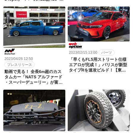
ティング2023】
結5速MTの最速サニートラック
登場！ 【東京オートサロン
2024】
2023/02/15 13:00
パーツ
2023/04/26 12:50
「早くもFL5用ストリート仕様
エアロが完成！」バリスが新型
プレスリリース
タイプRを速攻ビルド！【東京
動画で見る！ 全長6m超のカス
オートサロン2023】
タムカー「NATS アルファード
・スーパーデューリー」が富士
スピードウェイを走る!!【モー
ターファンフェスタ 2023】