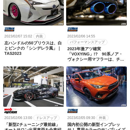
2023/02/06 14:55
2023/02/07 15:02
内装
パフォーマンスアップ
左ハンドルの50プリウスは、白
とピンクの「シンデレラ風」｜
2023年激アツ確実
TAS2023
「VOXYING」!? 90系ノア・
ヴォクシー用マフラーは、チタ
ンやカーボン、自分好みのテー
ルエンドを選択可能！｜
TAS2023
2023/02/05 09:30
外装
2023/02/06 13:00
ドレスアップ
国内初公開の新型インプレッ
「新型Zチューニング最前線」
サ！ 専用カラーのサンブレイズ
オートサロン出展車両を全車紹