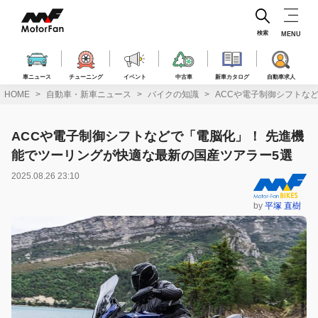
コ
ン
テ
検索
MENU
ン
ツ
へ
車ニュース
チューニング
イベント
中古車
新車カタログ
自動車求人
ス
HOME
自動車・新車ニュース
バイクの知識
ACCや電子制御シフトな
キ
ッ
プ
ACCや電子制御シフトなどで「電脳化」！ 先進機
能でツーリングが快適な最新の国産ツアラー5選
2025.08.26 23:10
by
平塚 直樹