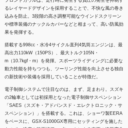
フロントカウルは、走行時に発生する負圧の発生を抑制す
るレイヤードデザインを採用することで、不快な風の巻き
込みを防止。3段階の高さ調整可能なウインドスクリーン
や標準装備のナックルカバーなどと相まって、高い防風効
果を発揮する。
搭載する998cc・水冷4サイクル直列4気筒エンジンは、最
高出力110kW（150PS）、最大トルク105N・
m（10.7kgf・m）を発揮。スポーツライディングに必要な
動力性能を持ちつつも、ツーリング性能を向上させる独自
の新技術や装備を採用していることが特徴だ。
電子制御システムで注目なのは、まず、足まわり。スズキ
の2輪車としては初採用となった電子制御サスペンション
「SAES（スズキ・アドバンスド・エレクトロニック・サ
スペンション）」を搭載する。これは、ショーワ製EERA
をベースに、GSX-S1000GX専用にセッティングを施した