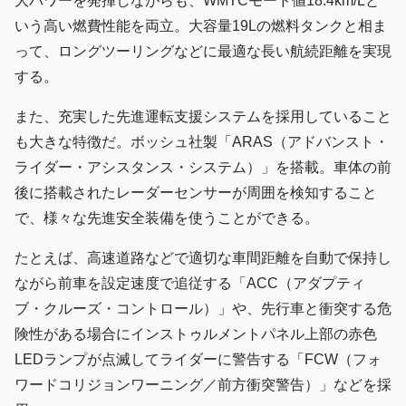
大パワーを発揮しながらも、WMTCモード値18.4km/Lと
いう高い燃費性能を両立。大容量19Lの燃料タンクと相ま
って、ロングツーリングなどに最適な長い航続距離を実現
する。
また、充実した先進運転支援システムを採用していること
も大きな特徴だ。ボッシュ社製「ARAS（アドバンスト・
ライダー・アシスタンス・システム）」を搭載。車体の前
後に搭載されたレーダーセンサーが周囲を検知すること
で、様々な先進安全装備を使うことができる。
たとえば、高速道路などで適切な車間距離を自動で保持し
ながら前車を設定速度で追従する「ACC（アダプティ
ブ・クルーズ・コントロール）」や、先行車と衝突する危
険性がある場合にインストゥルメントパネル上部の赤色
LEDランプが点滅してライダーに警告する「FCW（フォ
ワードコリジョンワーニング／前方衝突警告）」などを採