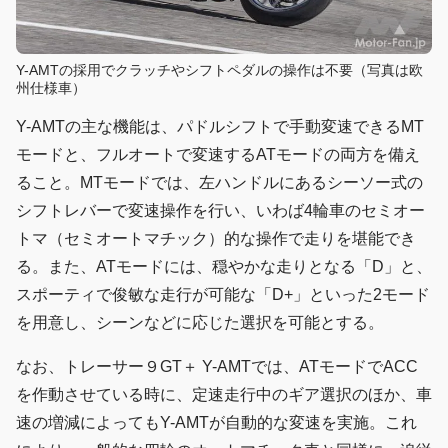
Y-AMTの採用でクラッチやシフトペダルの操作は不要（写真は欧
州仕様車）
Y-AMTの主な機能は、パドルシフトで手動変速できるMT
モードと、フルオートで変速するATモードの両方を備え
ること。MTモードでは、左ハンドルにあるシーソー式の
シフトレバーで変速操作を行い、いわば4輪車のセミオー
トマ（セミオートマチック）的な操作で走りを堪能でき
る。また、ATモードには、穏やかな走りとなる「D」と、
スポーティで俊敏な走行が可能な「D+」といった2モード
を用意し、シーンなどに応じた選択を可能とする。
なお、トレーサー９GT＋ Y-AMTでは、ATモードでACC
を作動させている時に、定速走行中のギア選択のほか、車
速の増減によってもY-AMTが自動的な変速を実施。これ