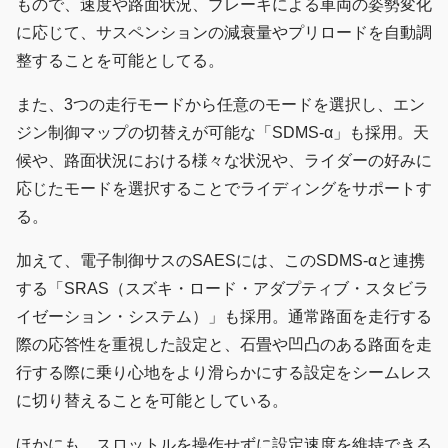
もので、速度や路面状況、ブレーキによる車両の姿勢変化
に応じて、サスペンションの減衰量やプリロードを自動調
整することを可能としてる。
また、3つの走行モードから任意のモードを選択し、エン
ジン制御マップの切替えが可能な「SDMS-α」も採用。天
候や、路面状況における様々な状況や、ライダーの好みに
応じたモードを選択することでライディングをサポートす
る。
加えて、電子制御サスのSAESには、このSDMS-αと連携
する「SRAS（スズキ・ロード・アダプティブ・スタビラ
イゼーション・システム）」も採用。通常路面を走行する
際の応答性を重視した設定と、石畳や凹凸のある路面を走
行する際に乗り心地をより滑らかにする設定をシームレス
に切り替えることを可能としている。
ほかにも、スロットルを操作せずに設定速度を維持できる