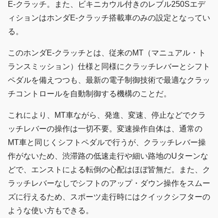
E-クラッチ。また、ビキニカウル付きのレブル250Sエデ
ィションはホンダE-クラッチ搭載車のみの設定となってい
る。
このホンダE-クラッチとは、従来のMT（マニュアル・ト
ランスミッション）仕様と同様にクラッチレバーとシフト
ペダルを備えつつも、最新の電子制御技術で最適なクラッ
チコントロールを自動制御する機構のことだ。
これにより、MT車ながら、発進、変速、停止などでクラ
ッチレバーの操作は一切不要。変速操作自体は、通常の
MT車と同じくシフトペダルで行うが、クラッチレバー操
作がないため、渋滞路の低速走行や細い路地のUターンな
どで、エンストによる転倒の心配はほぼ皆無だ。また、ク
ラッチレバーなしでシフトのアップ・ダウン操作をスムー
ズに行えるため、スポーツ走行時にはクイックシフターの
ような使い方もできる。