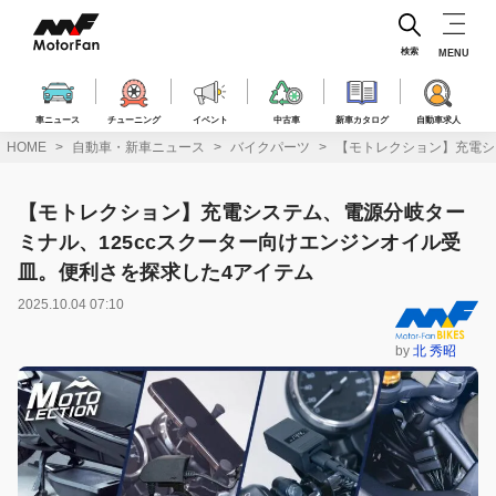
コ
ン
テ
検索
MENU
ン
ツ
へ
車ニュース
チューニング
イベント
中古車
新車カタログ
自動車求人
ス
HOME
自動車・新車ニュース
バイクパーツ
【モトレクション】充電シ
キ
ッ
プ
【モトレクション】充電システム、電源分岐ター
ミナル、125ccスクーター向けエンジンオイル受
皿。便利さを探求した4アイテム
2025.10.04 07:10
by
北 秀昭