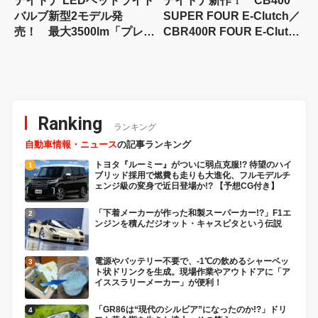
デイトナ LEDヘッドライト
デイトナ新作！ CB400
バルブ新型2モデル発
SUPER FOUR E-Clutch／
売！ 最大3500lm「プレシ
CBR400R FOUR E-Clutch
ャス・レイ ZX」とファン
用カスタムパーツ発売
レス「R2」登場
Ranking
ランキング
自動車情報・ニュース
の記事ランキング
トヨタ『ルーミー』がついに弱点克服!? 待望のハイ
ブリッド採用で燃費も走りも大進化、フルモデルチ
ェンジ級の変身で近日登場か!? 【予想CG付き】
「下着メーカーが作った和製スーパーカー!?」F1エ
ンジンを積んだジオット・キャスピタという伝説
電源やバッテリー不要で、-1℃の飲めるシャーベッ
ト状ドリンクを生成。現場作業やアウトドアに「ア
イススラリーメーカー」が便利！
「GR86は“現代のシルビア”になったのか!?」ドリ