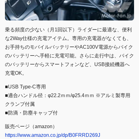
乗る頻度の少ない（月1回以下）ライダーに最適な、便利
な2Way仕様の充電アイテム。専用の充電器がなくても、
お手持ちのモバイルバッテリーやAC100V電源からバイク
のバッテリーへ手軽に充電可能。さらに走行中は、バイク
のバッテリーからスマートフォンなど、USB接続機器へ
充電OK。
■USB Type-C専用
■適合ハンドル径：φ22.2ｍｍ/φ25.4ｍｍ ※アルミ製専用
クランプ付属
■防滴・防塵キャップ付
販売ページ（amazon）
https://www.amazon.co.jp/dp/B0FRRD269J