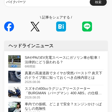
検索
\
記事をシェアする
/
ヘッドラインニュース
SAやPAのEV充電スペースにガソリン車が駐車！
法律的にどう扱われる？
6時間前
真夏の高速道路でタイヤが突然バースト!? 炎天下
のドライブ前に知っておくべき点検内容とは
2026.08.06
スズキの400ccラグジュアリースクーター
「BURGMAN（バーグマン）400 ABS」の仕様を
変更し、8月18日に発売
2026.08.05
車内での仮眠、どこまで安全？エンジンかけっぱ
なしの危険性