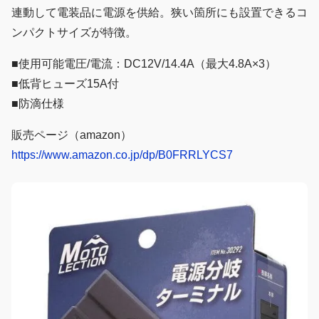
連動して電装品に電源を供給。狭い箇所にも設置できるコ
ンパクトサイズが特徴。
■使用可能電圧/電流：DC12V/14.4A（最大4.8A×3）
■低背ヒューズ15A付
■防滴仕様
販売ページ（amazon）
https://www.amazon.co.jp/dp/B0FRRLYCS7