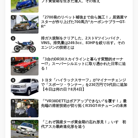
フト黄金期を生きた達人、その答え
「2700発のリベット補強まで自ら施工！」居酒屋マ
スターが作り上げた700馬力“カーボンケブラーGT-
R”
排ガス規制をクリアした、2ストVツインバイク、
VINS。排気量は249.5cc、83HPを絞り出す。その
エンジンの技術とは
「3台のDR30スカイラインと暮らす変態的オーナ
ー!?」スーパーシルエットに取り憑かれた日常に迫
る！
トヨタ「ハイラックスサーフ」がマイナーチェンジ
で「スポーツ・ランナー」を230万円で3代目に追加
【今日は何の日？8月4日】
「”VR38DETTはボアアップできない”を覆す！」最
先端の溶射技術が切り拓くR35GT-Rチューンの未来
「これぞ国産ターボ黄金期の忘れ形見！」いすゞ初
代アスカ最終進化形を追う