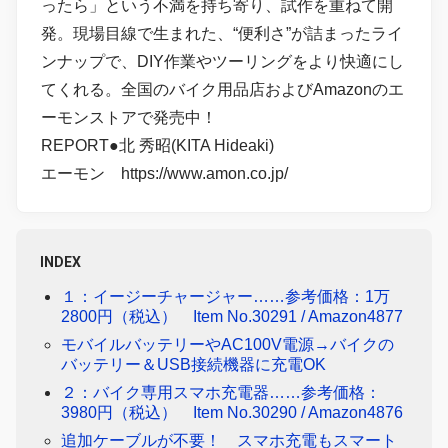
ったら」という不満を持ち寄り、試作を重ねて開
発。現場目線で生まれた、“便利さ”が詰まったライ
ンナップで、DIY作業やツーリングをより快適にし
てくれる。全国のバイク用品店およびAmazonのエ
ーモンストアで発売中！
REPORT●北 秀昭(KITA Hideaki)
エーモン https://www.amon.co.jp/
INDEX
１：イージーチャージャー……参考価格：1万
2800円（税込） Item No.30291 / Amazon4877
モバイルバッテリーやAC100V電源→バイクの
バッテリー＆USB接続機器に充電OK
２：バイク専用スマホ充電器……参考価格：
3980円（税込） Item No.30290 / Amazon4876
追加ケーブルが不要！ スマホ充電もスマート