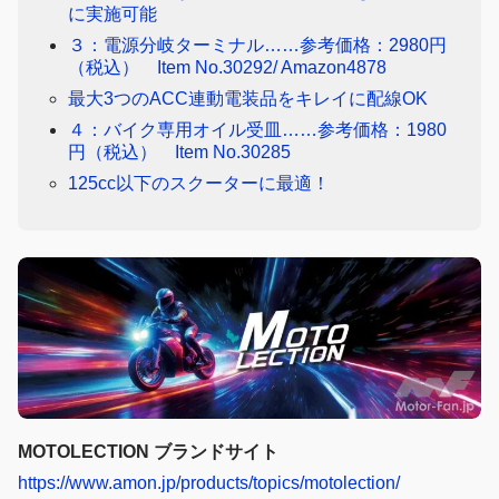
に実施可能
３：電源分岐ターミナル……参考価格：2980円
（税込） Item No.30292/ Amazon4878
最大3つのACC連動電装品をキレイに配線OK
４：バイク専用オイル受皿……参考価格：1980
円（税込） Item No.30285
125cc以下のスクーターに最適！
MOTOLECTION ブランドサイト
https://www.amon.jp/products/topics/motolection/