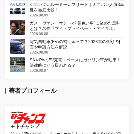
シエンタvsルーミーvsフリード｜ミニバン人気3車
種を徹底比較！
2026.08.09
ガス・ヴァン・サントが“黄色い車”に込めた意味
とは？名作『マイ・プライベート・アイダホ』が
初のデジタルリマスター版で復活
2026.08.08
電気自動車(EV)の補助金って？2026年の金額の目
安や申請方法を解説
2026.08.08
SAやPAのEV充電スペースにガソリン車が駐車！
法律的にどう扱われる？
2026.08.07
著者プロフィール
モトチャンプ
50cc～125ccを中心に、スクーターからミッション車までバイクの新