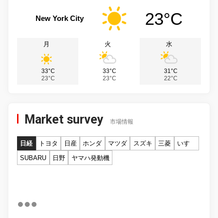
23°C
New York City
月
火
水
33°C
33°C
31°C
23°C
23°C
22°C
Market survey
市場情報
日経
トヨタ
日産
ホンダ
マツダ
スズキ
三菱
いすゞ
SUBARU
日野
ヤマハ発動機