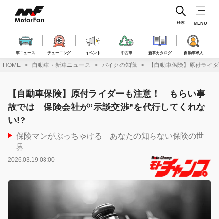
コ
ン
テ
検索
MENU
ン
ツ
へ
車ニュース
チューニング
イベント
中古車
新車カタログ
自動車求人
ス
HOME
自動車・新車ニュース
バイクの知識
【自動車保険】原付ライダ
キ
ッ
プ
【自動車保険】原付ライダーも注意！ もらい事
故では 保険会社が“示談交渉”を代行してくれな
い!?
保険マンがぶっちゃける あなたの知らない保険の世
界
2026.03.19 08:00