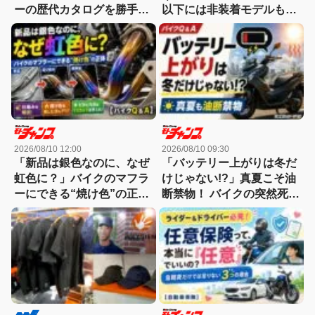
ーの歴代カタログを勝手に
以下には非装着モデルもあ
BEST10【モンキー雑学】
るのはなぜ？
2026/08/10 12:00
2026/08/10 09:30
「新品は銀色なのに、なぜ
「バッテリー上がりは冬だ
虹色に？」バイクのマフラ
けじゃない!?」真夏こそ油
ーにできる“焼け色”の正体
断禁物！ バイクの突然死を
【バイクQ & A】
防ぐチェック方法【バイク
Q & A】