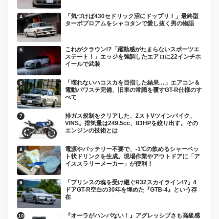
「気づけば430セドリック沼にドップリ！」最終型
ターボブロアムをシャコタンで愛し抜く男の物語
これがクラウン!?「躍動感がたまらないスポーツエ
ステート！」エッジを強調したエアロに22インチホ
イールで武装
「壊れないハコスカを目指した結果…」エアコン＆
電動パワステ完備、旧車の常識を覆すGT-R仕様のす
べて
排ガス規制をクリアした、2ストVツインバイク、
VINS。排気量は249.5cc、83HPを絞り出す。その
エンジンの技術とは
電源やバッテリー不要で、-1℃の飲めるシャーベッ
ト状ドリンクを生成。現場作業やアウトドアに「ア
イススラリーメーカー」が便利！
「プリンスの魂を受け継ぐR32スカイライン!?」4
ドアGT-R空白の30年を埋めた『GTB-4』という存
在
『オーラがハンパない！』アグレッシブさも高級感