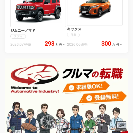
キックス
ジムニーノマド
日産
スズキ
293
300
2026.07発売
万円
～
2026.06発売
万円
～