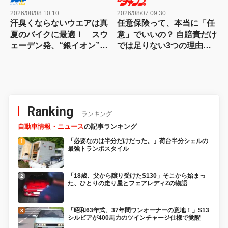
2026/08/08 10:10
2026/08/07 09:30
汗臭くならないウエアは真
任意保険って、本当に「任
夏のバイクに最適！ スウ
意」でいいの？ 自賠責だけ
ェーデン発、“銀イオン”に
では足りない3つの理由
よる抗菌防臭加工「ポリジ
【自動車保険】
ン」のウェア群。
THE NORTH FACEやアデ
ィダスetc.
Ranking
ランキング
自動車情報・ニュース
の記事ランキング
「必要なのは半分だけだった。」荷台半分シェルの
最強トランポスタイル
「18歳、父から譲り受けたS130」そこから始まっ
た、ひとりの走り屋とフェアレディZの物語
「昭和63年式、37年間ワンオーナーの意地！」S13
シルビアが400馬力のツインチャージ仕様で覚醒