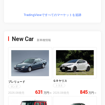
TradingViewですべてのマーケットを追跡
New Car
新車種情報
ＧＲヤリス
プレリュード
トヨタ
ホンダ
631
845
2026.08発売
万円
～
2026.08発売
万円
～