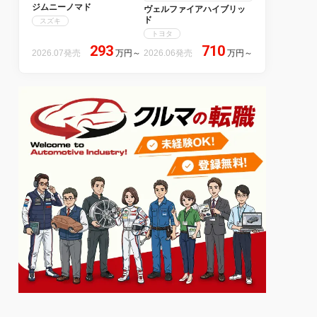
ジムニーノマド
ヴェルファイアハイブリッ
ド
スズキ
トヨタ
293
710
2026.07発売
万円
～
2026.06発売
万円
～