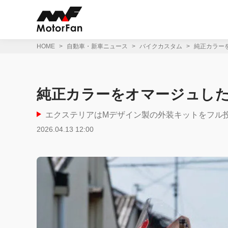
コ
ン
テ
ン
ツ
HOME
自動車・新車ニュース
バイクカスタム
純正カラー
へ
ス
キ
ッ
純正カラーをオマージュした
プ
エクステリアはMデザイン製の外装キットをフル
2026.04.13 12:00