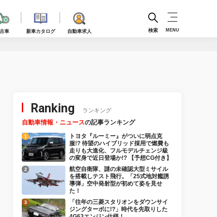
検索
MENU
古車
新車カタログ
自動車求人
Ranking
ランキング
自動車情報・ニュース
の記事ランキング
トヨタ『ルーミー』がついに弱点克
服!? 待望のハイブリッド採用で燃費も
走りも大進化、フルモデルチェンジ級
の変身で近日登場か!? 【予想CG付き】
航空自衛隊、謎の未確認大型ミサイル
を搭載しテスト飛行。「25式地対艦誘
導弾」空中発射型が初めて姿を見せ
た！
「往年の三菱スタリオンをダウンサイ
ジングターボに!?」時代を先取りした
4G63エンジン仕様！