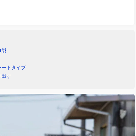
ロ製
レートタイプ
り出す