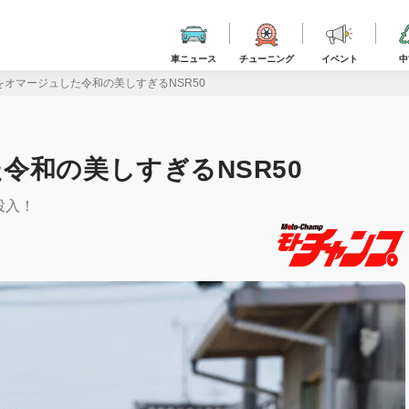
車ニュース
チューニング
イベント
中
をオマージュした令和の美しすぎるNSR50
令和の美しすぎるNSR50
投入！