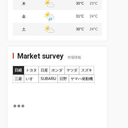
木
30°C
23°C
金
31°C
24°C
土
30°C
24°C
Market survey
市場情報
日経
トヨタ
日産
ホンダ
マツダ
スズキ
三菱
いすゞ
SUBARU
日野
ヤマハ発動機