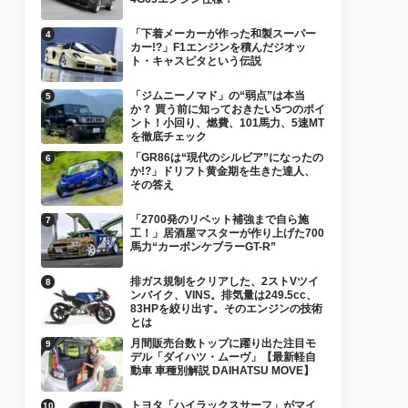
「下着メーカーが作った和製スーパー
カー!?」F1エンジンを積んだジオッ
ト・キャスピタという伝説
「ジムニーノマド」の“弱点”は本当
か？ 買う前に知っておきたい5つのポイ
ント！小回り、燃費、101馬力、5速MT
を徹底チェック
「GR86は“現代のシルビア”になったの
か!?」ドリフト黄金期を生きた達人、
その答え
「2700発のリベット補強まで自ら施
工！」居酒屋マスターが作り上げた700
馬力“カーボンケブラーGT-R”
排ガス規制をクリアした、2ストVツイ
ンバイク、VINS。排気量は249.5cc、
83HPを絞り出す。そのエンジンの技術
とは
月間販売台数トップに躍り出た注目モ
デル「ダイハツ・ムーヴ」【最新軽自
動車 車種別解説 DAIHATSU MOVE】
トヨタ「ハイラックスサーフ」がマイ