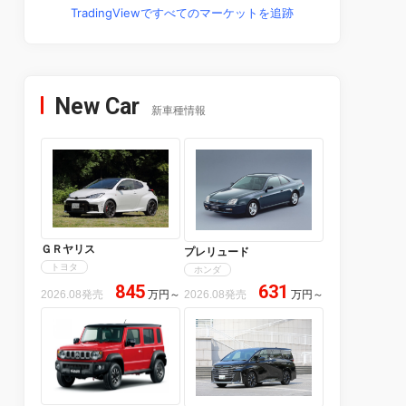
TradingViewですべてのマーケットを追跡
New Car
新車種情報
ＧＲヤリス
プレリュード
トヨタ
ホンダ
845
631
2026.08発売
万円
～
2026.08発売
万円
～