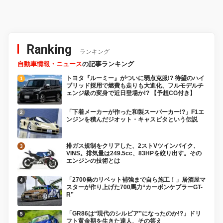
いスーパーDioカスタム
Ranking
ランキング
自動車情報・ニュース
の記事ランキング
トヨタ『ルーミー』がついに弱点克服!? 待望のハイ
ブリッド採用で燃費も走りも大進化、フルモデルチ
ェンジ級の変身で近日登場か!? 【予想CG付き】
「下着メーカーが作った和製スーパーカー!?」F1エ
ンジンを積んだジオット・キャスピタという伝説
排ガス規制をクリアした、2ストVツインバイク、
VINS。排気量は249.5cc、83HPを絞り出す。その
エンジンの技術とは
「2700発のリベット補強まで自ら施工！」居酒屋マ
スターが作り上げた700馬力“カーボンケブラーGT-
R”
「GR86は“現代のシルビア”になったのか!?」ドリ
フト黄金期を生きた達人、その答え