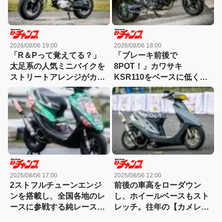
2026/08/06 19:00
2026/08/06 18:00
「R＆Pって覚えてる？」
「ブレーキ前後で
太足系の人気ミニバイクを
8POT！」カワサキ
ストリートアレンジがカッ
KSR110をベースに低く怪
コ良すぎる！
しくもっと長く！【4MINI
カスタム】
2026/08/06 17:00
2026/08/06 12:00
2ストフルチューンエンジ
前後の車高をローダウン
ンを搭載し、全国各地のレ
し、ホイールベースもスト
ースに参戦する純レース仕
レッチ。往年の【カメレオ
様のライブDio-ZX
ンファクトリー】が懐かし