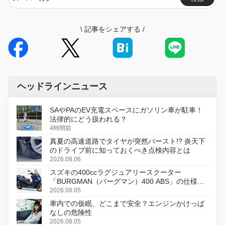
\
記事をシェアする
/
ヘッドラインニュース
SAやPAのEV充電スペースにガソリン車が駐車！
法律的にどう扱われる？
4時間前
真夏の高速道路でタイヤが突然バースト!? 炎天下
のドライブ前に知っておくべき点検内容とは
2026.08.06
スズキの400ccラグジュアリースクーター
「BURGMAN（バーグマン）400 ABS」の仕様を
変更し、8月18日に発売
2026.08.05
車内での仮眠、どこまで安全？エンジンかけっぱ
なしの危険性
2026.08.05