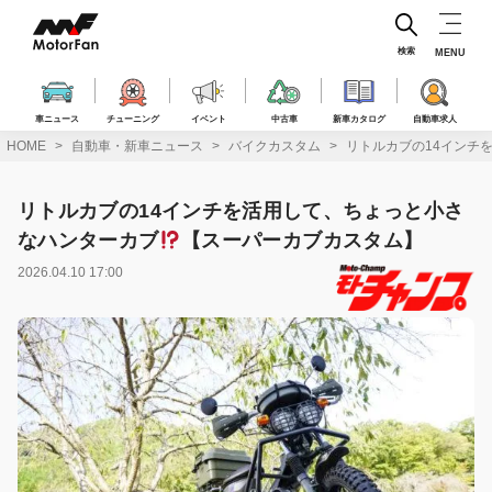
コ
ン
テ
検索
MENU
ン
ツ
へ
車ニュース
チューニング
イベント
中古車
新車カタログ
自動車求人
ス
HOME
自動車・新車ニュース
バイクカスタム
リトルカブの14インチ
キ
ッ
プ
リトルカブの14インチを活用して、ちょっと小さ
なハンターカブ
【スーパーカブカスタム】
2026.04.10 17:00