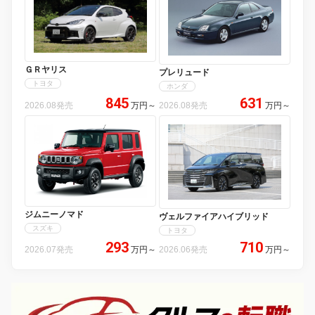
ＧＲヤリス
プレリュード
トヨタ
ホンダ
845
631
2026.08発売
万円
～
2026.08発売
万円
～
ジムニーノマド
ヴェルファイアハイブリッド
スズキ
トヨタ
293
710
2026.07発売
万円
～
2026.06発売
万円
～