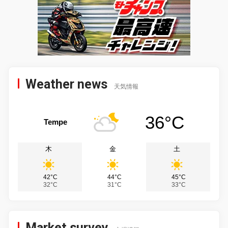
Weather news
天気情報
36°C
Tempe
木
金
土
42°C
44°C
45°C
32°C
31°C
33°C
Market survey