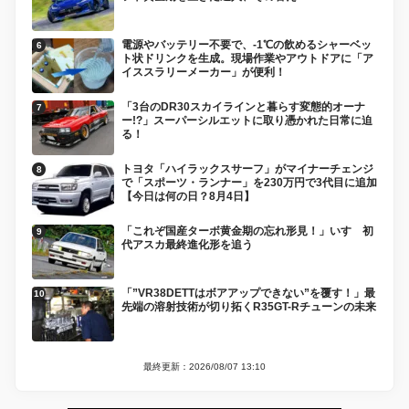
電源やバッテリー不要で、-1℃の飲めるシャーベッ
ト状ドリンクを生成。現場作業やアウトドアに「ア
イススラリーメーカー」が便利！
「3台のDR30スカイラインと暮らす変態的オーナ
ー!?」スーパーシルエットに取り憑かれた日常に迫
る！
トヨタ「ハイラックスサーフ」がマイナーチェンジ
で「スポーツ・ランナー」を230万円で3代目に追加
【今日は何の日？8月4日】
「これぞ国産ターボ黄金期の忘れ形見！」いすゞ初
代アスカ最終進化形を追う
「”VR38DETTはボアアップできない”を覆す！」最
先端の溶射技術が切り拓くR35GT-Rチューンの未来
最終更新：2026/08/07 13:10