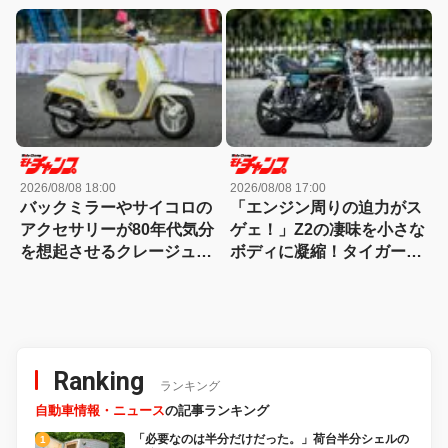
カスタム！
国クラシックスタイル
2026/08/08 18:00
2026/08/08 17:00
バックミラーやサイコロの
「エンジン周りの迫力がス
アクセサリーが80年代気分
ゲェ！」Z2の凄味を小さな
を想起させるクレージュタ
ボディに凝縮！タイガーラ
クト!!
インまで自家塗装した秀逸
モンキー
Ranking
ランキング
自動車情報・ニュース
の記事ランキング
「必要なのは半分だけだった。」荷台半分シェルの