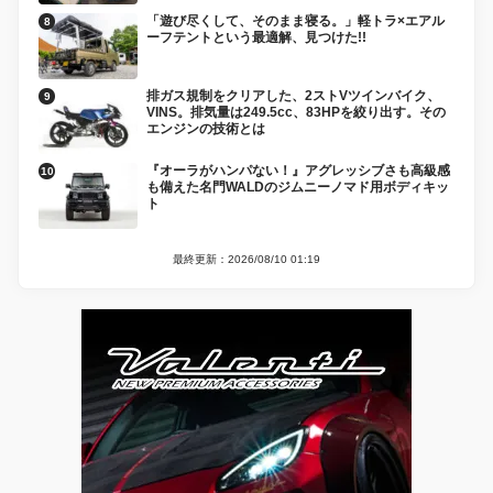
「遊び尽くして、そのまま寝る。」軽トラ×エアル
ーフテントという最適解、見つけた!!
排ガス規制をクリアした、2ストVツインバイク、
VINS。排気量は249.5cc、83HPを絞り出す。その
エンジンの技術とは
『オーラがハンパない！』アグレッシブさも高級感
も備えた名門WALDのジムニーノマド用ボディキッ
ト
最終更新：2026/08/10 01:19