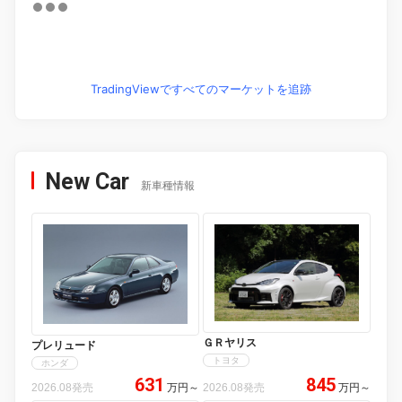
TradingViewですべてのマーケットを追跡
New Car
新車種情報
ＧＲヤリス
プレリュード
トヨタ
ホンダ
631
845
2026.08発売
万円
～
2026.08発売
万円
～