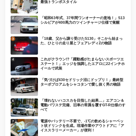
最強トランポスタイル
「昭和63年式、37年間ワンオーナーの意地！」S13
シルビアが400馬力のツインチャージ仕様で覚醒
「18歳、父から譲り受けたS130」そこから始まっ
た、ひとりの走り屋とフェアレディZの物語
これがクラウン!?「躍動感がたまらないスポーツエ
ステート！」エッジを強調したエアロに22インチホ
イールで武装
「気づけば430セドリック沼にドップリ！」最終型
ターボブロアムをシャコタンで愛し抜く男の物語
「壊れないハコスカを目指した結果…」エアコン＆
電動パワステ完備、旧車の常識を覆すGT-R仕様のす
べて
電源やバッテリー不要で、-1℃の飲めるシャーベッ
ト状ドリンクを生成。現場作業やアウトドアに「ア
イススラリーメーカー」が便利！