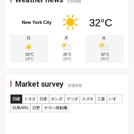
天気情報
32°C
New York City
日
月
火
33°C
35°C
32°C
24°C
23°C
25°C
Market survey
市場情報
日経
トヨタ
日産
ホンダ
マツダ
スズキ
三菱
いすゞ
SUBARU
日野
ヤマハ発動機