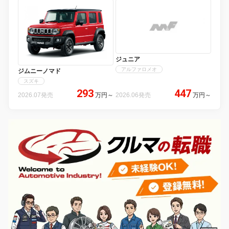
ジュニア
アルファロメオ
ジムニーノマド
スズキ
293
447
2026.07発売
万円
～
2026.06発売
万円
～