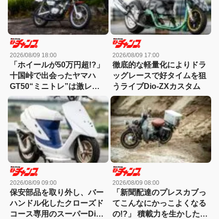
2026/08/09 18:00
2026/08/09 17:00
「ホイールが50万円超!?」
徹底的な軽量化によりドラ
十国峠で出会ったヤマハ
ッグレースで好タイムを狙
GT50“ミニトレ”は激レア
うライブDio-ZXカスタム
パーツのオンパレードだっ
た！【原付カスタム】
2026/08/09 09:00
2026/08/09 08:00
保安部品を取り外し、バー
「新聞配達のプレスカブっ
ハンドル化したクローズド
てこんなにかっこよくなる
コース専用のスーパーDio
の!?」 積載力を生かした英