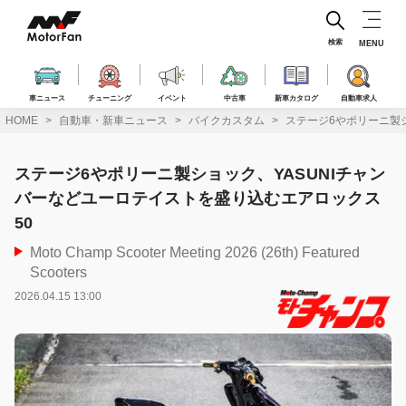
コ
ン
テ
検索
MENU
ン
ツ
へ
車ニュース
チューニング
イベント
中古車
新車カタログ
自動車求人
ス
HOME
自動車・新車ニュース
バイクカスタム
ステージ6やポリーニ製
キ
ッ
プ
ステージ6やポリーニ製ショック、YASUNIチャン
バーなどユーロテイストを盛り込むエアロックス
50
Moto Champ Scooter Meeting 2026 (26th) Featured
Scooters
2026.04.15 13:00