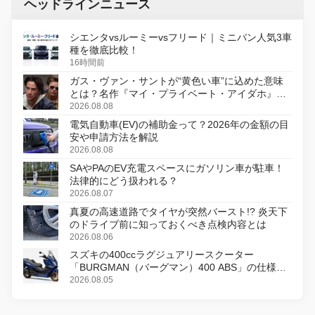
ヘッドラインニュース
シエンタvsルーミーvsフリード｜ミニバン人気3車
種を徹底比較！
16時間前
ガス・ヴァン・サントが“黄色い車”に込めた意味
とは？名作『マイ・プライベート・アイダホ』が
初のデジタルリマスター版で復活
2026.08.08
電気自動車(EV)の補助金って？2026年の金額の目
安や申請方法を解説
2026.08.08
SAやPAのEV充電スペースにガソリン車が駐車！
法律的にどう扱われる？
2026.08.07
真夏の高速道路でタイヤが突然バースト!? 炎天下
のドライブ前に知っておくべき点検内容とは
2026.08.06
スズキの400ccラグジュアリースクーター
「BURGMAN（バーグマン）400 ABS」の仕様を
変更し、8月18日に発売
2026.08.05