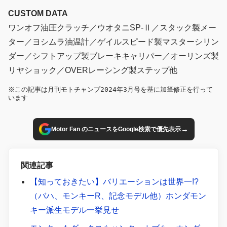
CUSTOM DATA
ワンオフ油圧クラッチ／ウオタニSP-Ⅱ／スタック製メー
ター／ヨシムラ油温計／ゲイルスピード製マスターシリン
ダー／シフトアップ製ブレーキキャリパー／オーリンズ製
リヤショック／OVERレーシング製ステップ他
※この記事は月刊モトチャンプ2024年3月号を基に加筆修正を行って
います
→
Motor Fan のニュースをGoogle検索で優先表示
関連記事
【知っておきたい】バリエーションは世界一!?
（バハ、モンキーR、記念モデル他）ホンダモン
キー派生モデル一挙見せ