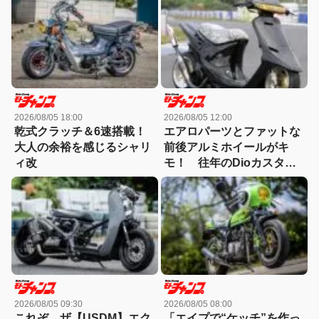
いスーパーDioカスタム
2026/08/05 18:00
2026/08/05 12:00
乾式クラッチ＆6速搭載！
エアロパーツとファットな
大人の余裕を感じるシャリ
前後アルミホイールがキ
ィ改
モ！ 往年のDioカスタム
は80年代を想起させる！
2026/08/05 09:30
2026/08/05 08:00
これぞ、ザ【USDM】エク
「エイプで“ケッチ”を作っ