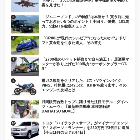
ト飛行。「25式地対艦誘導弾」空中発射型が初めて
姿を見せた！
「ジムニーノマド」の“弱点”は本当か？ 買う前に知
っておきたい5つのポイント！小回り、燃費、101馬
力、5速MTを徹底チェック
「GR86は“現代のシルビア”になったのか!?」ドリ
フト黄金期を生きた達人、その答え
「2700発のリベット補強まで自ら施工！」居酒屋マ
スターが作り上げた700馬力“カーボンケブラーGT-
R”
排ガス規制をクリアした、2ストVツインバイク、
VINS。排気量は249.5cc、83HPを絞り出す。その
エンジンの技術とは
月間販売台数トップに躍り出た注目モデル「ダイハ
ツ・ムーヴ」【最新軽自動車 車種別解説
DAIHATSU MOVE】
トヨタ「ハイラックスサーフ」がマイナーチェンジ
で「スポーツ・ランナー」を230万円で3代目に追加
【今日は何の日？8月4日】