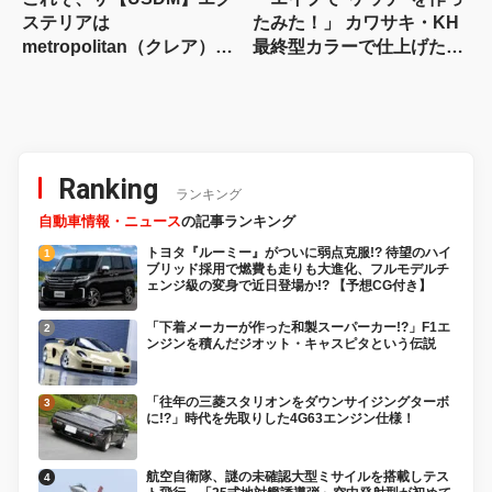
ステリアは
たみた！」 カワサキ・KH
metropolitan（クレア）と
最終型カラーで仕上げたミ
するZOOMERカスタム！
ニ街道レーサー
Ranking
ランキング
自動車情報・ニュース
の記事ランキング
トヨタ『ルーミー』がついに弱点克服!? 待望のハイ
ブリッド採用で燃費も走りも大進化、フルモデルチ
ェンジ級の変身で近日登場か!? 【予想CG付き】
「下着メーカーが作った和製スーパーカー!?」F1エ
ンジンを積んだジオット・キャスピタという伝説
「往年の三菱スタリオンをダウンサイジングターボ
に!?」時代を先取りした4G63エンジン仕様！
航空自衛隊、謎の未確認大型ミサイルを搭載しテス