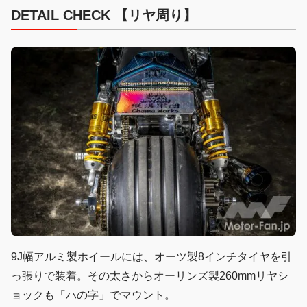
DETAIL CHECK 【リヤ周り】
9J幅アルミ製ホイールには、オーツ製8インチタイヤを引
っ張りで装着。その太さからオーリンズ製260mmリヤシ
ョックも「ハの字」でマウント。