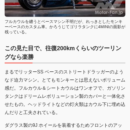
フルカウルを纏うとベースマシン不明だが、れっきとしたモンキ
ーベースのカスタム車。かろうじてゴリラタンクに4MINIの面影が
残っている。
この見た目で、往復200kmくらいのツーリン
グなら楽勝
まるでリッターSS ベースのストリートドラッガーのよう
なド迫力マシン。とてもモンキーとは思えないボリューム
感だ。フルカウル＆シートカウルはワンオフで、ガソリン
タンクはドリームレボリューション製のカバーと一体化さ
せたもの。ヘッドライトなどの灯火類はカウル下に埋め込
んだりと工夫されている。
ダグラス製の9J ホイールを装着するためフロントのアッ