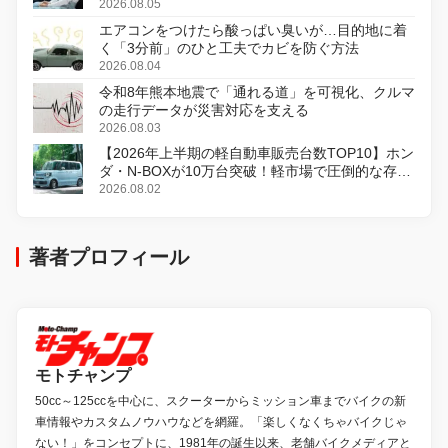
2026.08.05
エアコンをつけたら酸っぱい臭いが…目的地に着
く「3分前」のひと工夫でカビを防ぐ方法
2026.08.04
令和8年熊本地震で「通れる道」を可視化、クルマ
の走行データが災害対応を支える
2026.08.03
【2026年上半期の軽自動車販売台数TOP10】ホン
ダ・N-BOXが10万台突破！軽市場で圧倒的な存在
感
2026.08.02
著者プロフィール
モトチャンプ
50cc～125ccを中心に、スクーターからミッション車までバイクの新
車情報やカスタムノウハウなどを網羅。「楽しくなくちゃバイクじゃ
ない！」をコンセプトに、1981年の誕生以来、老舗バイクメディアと