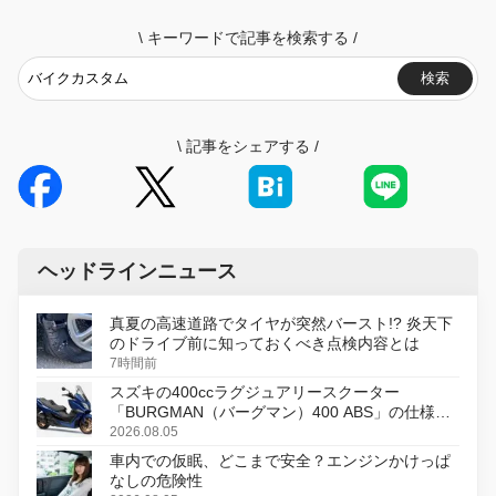
\
キーワードで記事を検索する
/
検索
\
記事をシェアする
/
ヘッドラインニュース
真夏の高速道路でタイヤが突然バースト!? 炎天下
のドライブ前に知っておくべき点検内容とは
7時間前
スズキの400ccラグジュアリースクーター
「BURGMAN（バーグマン）400 ABS」の仕様を
変更し、8月18日に発売
2026.08.05
車内での仮眠、どこまで安全？エンジンかけっぱ
なしの危険性