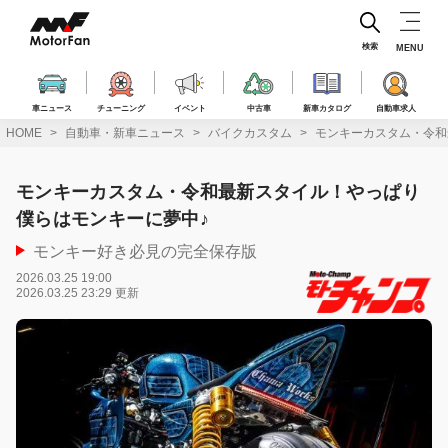
コ
ン
テ
検索
MENU
ン
ツ
へ
車ニュース
チューニング
イベント
中古車
新車カタログ
自動車求人
ス
HOME
自動車・新車ニュース
バイクカスタム
モンキーカスタム・令和
キ
ッ
プ
モンキーカスタム・令和最新スタイル！やっぱり
僕らはモンキーに夢中♪
モンキー好き必見の完全保存版
2026.03.25 19:00
2026.03.25 23:29 更新