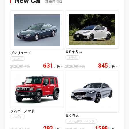
New Car
新車種情報
ＧＲヤリス
プレリュード
トヨタ
ホンダ
631
845
2026.08発売
万円
～
2026.08発売
万円
～
ジムニーノマド
Ｓクラス
スズキ
メルセデス・ベンツ
293
1598