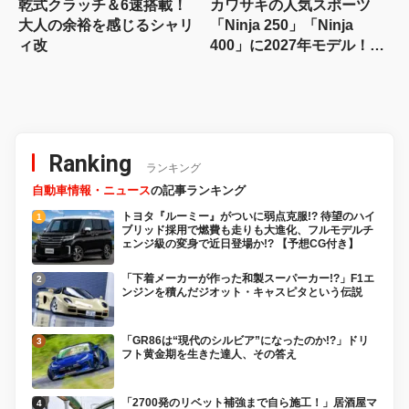
乾式クラッチ＆6速搭載！
カワサキの人気スポーツ
大人の余裕を感じるシャリ
「Ninja 250」「Ninja
ィ改
400」に2027年モデル！
新色を採用
Ranking
ランキング
自動車情報・ニュース
の記事ランキング
トヨタ『ルーミー』がついに弱点克服!? 待望のハイ
ブリッド採用で燃費も走りも大進化、フルモデルチ
ェンジ級の変身で近日登場か!? 【予想CG付き】
「下着メーカーが作った和製スーパーカー!?」F1エ
ンジンを積んだジオット・キャスピタという伝説
「GR86は“現代のシルビア”になったのか!?」ドリ
フト黄金期を生きた達人、その答え
「2700発のリベット補強まで自ら施工！」居酒屋マ