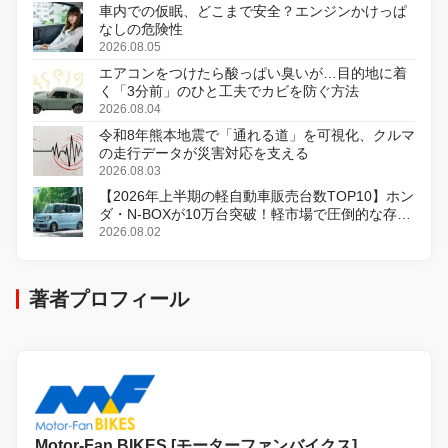
車内での仮眠、どこまで安全？エンジンかけっぱ
なしの危険性
2026.08.05
エアコンをつけたら酸っぱい臭いが…目的地に着
く「3分前」のひと工夫でカビを防ぐ方法
2026.08.04
令和8年熊本地震で「通れる道」を可視化、クルマ
の走行データが災害対応を支える
2026.08.03
【2026年上半期の軽自動車販売台数TOP10】ホン
ダ・N-BOXが10万台突破！軽市場で圧倒的な存在
感
2026.08.02
著者プロフィール
Motor-Fan BIKES [モーターファンバイクス]