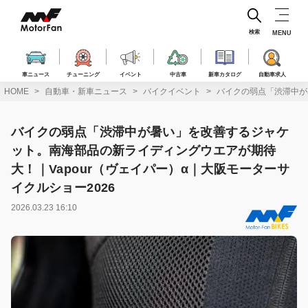
コ
ン
テ
検索
MENU
ン
ツ
へ
車ニュース
チューニング
イベント
中古車
新車カタログ
自動車求人
ス
HOME
自動車・新車ニュース
バイクイベント
バイクの弱点「渋滞中が
キ
ッ
プ
バイクの弱点「渋滞中が暑い」を改善するジャケ
ット。南海部品の新ライディングウエアが期待
大！｜Vapour（ヴェイパー）α｜大阪モーターサ
イクルショー2026
2026.03.23 16:10