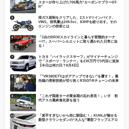
スターが作り上げた700馬力“カーボンケブラーGT-
R”
排ガス規制をクリアした、2ストVツインバイク、
VINS。排気量は249.5cc、83HPを絞り出す。その
エンジンの技術とは
「3台のDR30スカイラインと暮らす変態的オーナ
ー!?」スーパーシルエットに取り憑かれた日常に迫
る！
トヨタ「ハイラックスサーフ」がマイナーチェンジ
で「スポーツ・ランナー」を230万円で3代目に追加
【今日は何の日？8月4日】
「”VR38DETTはボアアップできない”を覆す！」最
先端の溶射技術が切り拓くR35GT-Rチューンの未来
「これぞ国産ターボ黄金期の忘れ形見！」いすゞ初
代アスカ最終進化形を追う
「派手すぎないから街に馴染む！」KUHLが魅せる
新型クラウンセダンの“大人な”薄型フラップエアロ