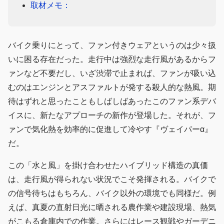
取材メモ：
バイク乗りにとって、ファン付きウェアというのは少々扱
いに困る存在だった。走行中は強烈な走行風があるからフ
ァンなど不要だし、いざ渋滞で止まれば、ファンが吸い込
むのはエンジンとアスファルトが発する殺人的な熱風。期
待はずれと思ったこともしばしばあったこのファン系デバ
イスに、新たなアプローチの新作が登場した。それが、フ
ァンで気化熱を効率的に促進して冷やす『ヴェイパーα』
だ。
この「水と風」を掛け合わせたハイブリッド構造の真価
は、走行風が得られない状況でこそ発揮される。バイクで
の信号待ちはもちろん、バイク以外の環境でも同様だ。例
えば、真夏の直射日光に晒される農作業や建設現場、熱気
がこもる倉庫内での作業。さらにはレース観戦やガーデニ