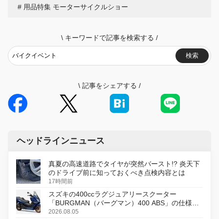
用品特集 モーターサイクルショー
\
キーワードで記事を検索する
/
検索
\
記事をシェアする
/
ヘッドラインニュース
真夏の高速道路でタイヤが突然バースト!? 炎天下
のドライブ前に知っておくべき点検内容とは
17時間前
スズキの400ccラグジュアリースクーター
「BURGMAN（バーグマン）400 ABS」の仕様を
変更し、8月18日に発売
2026.08.05