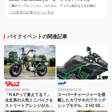
二輪のインプレッション、カスタム、アイテム紹介などをお届け
この著者の記事をもっと見る
バイクイベントの関連記事
2026/08/06 19:00
2026/08/06 16:10
「R＆Pって覚えてる？」
スーパーチャージャーを搭
太足系の人気ミニバイクを
載したカワサキのフラッグ
ストリートアレンジがカッ
シップモデル、Z H2 SE発
コ良すぎる！
売。価格は247万円