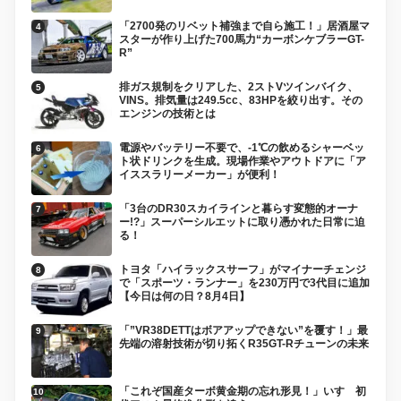
「2700発のリベット補強まで自ら施工！」居酒屋マ
スターが作り上げた700馬力“カーボンケブラーGT-
R”
排ガス規制をクリアした、2ストVツインバイク、
VINS。排気量は249.5cc、83HPを絞り出す。その
エンジンの技術とは
電源やバッテリー不要で、-1℃の飲めるシャーベッ
ト状ドリンクを生成。現場作業やアウトドアに「ア
イススラリーメーカー」が便利！
「3台のDR30スカイラインと暮らす変態的オーナ
ー!?」スーパーシルエットに取り憑かれた日常に迫
る！
トヨタ「ハイラックスサーフ」がマイナーチェンジ
で「スポーツ・ランナー」を230万円で3代目に追加
【今日は何の日？8月4日】
「”VR38DETTはボアアップできない”を覆す！」最
先端の溶射技術が切り拓くR35GT-Rチューンの未来
「これぞ国産ターボ黄金期の忘れ形見！」いすゞ初