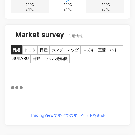
31°C
31°C
31°C
24°C
24°C
23°C
Market survey
市場情報
日経
トヨタ
日産
ホンダ
マツダ
スズキ
三菱
いすゞ
SUBARU
日野
ヤマハ発動機
TradingViewですべてのマーケットを追跡