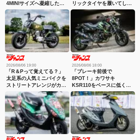
4MINIサイズへ凝縮した異
リックタイヤを履いてしま
端カスタム
ったモトコンポ！
2026/08/06 19:00
2026/08/06 18:00
「R＆Pって覚えてる？」
「ブレーキ前後で
太足系の人気ミニバイクを
8POT！」カワサキ
ストリートアレンジがカッ
KSR110をベースに低く怪
コ良すぎる！
しくもっと長く！【4MINI
カスタム】