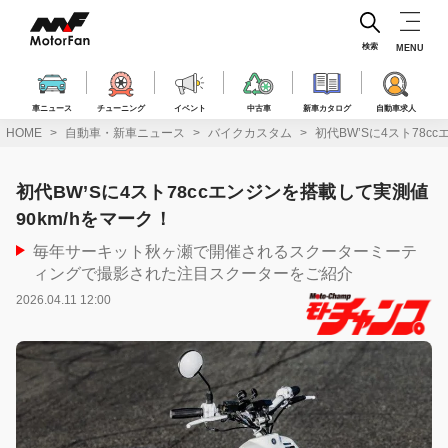
コ
ン
テ
検索
MENU
ン
ツ
へ
車ニュース
チューニング
イベント
中古車
新車カタログ
自動車求人
ス
HOME
自動車・新車ニュース
バイクカスタム
初代BW’Sに4スト78c
キ
ッ
プ
初代BW’Sに4スト78ccエンジンを搭載して実測値
90km/hをマーク！
毎年サーキット秋ヶ瀬で開催されるスクーターミーテ
ィングで撮影された注目スクーターをご紹介
2026.04.11 12:00