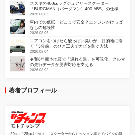
スズキの400ccラグジュアリースクーター
「BURGMAN（バーグマン）400 ABS」の仕様を
変更し、8月18日に発売
2026.08.05
車内での仮眠、どこまで安全？エンジンかけっぱ
なしの危険性
2026.08.05
エアコンをつけたら酸っぱい臭いが…目的地に着
く「3分前」のひと工夫でカビを防ぐ方法
2026.08.04
令和8年熊本地震で「通れる道」を可視化、クルマ
の走行データが災害対応を支える
2026.08.03
著者プロフィール
モトチャンプ
50cc～125ccを中心に、スクーターからミッション車までバイクの新