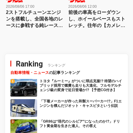
2026/08/06 17:00
2026/08/06 12:00
2ストフルチューンエンジ
前後の車高をローダウン
ンを搭載し、全国各地のレ
し、ホイールベースもスト
ースに参戦する純レース仕
レッチ。往年の【カメレオ
様のライブDio-ZX
ンファクトリー】が懐かし
いスーパーDioカスタム
Ranking
ランキング
自動車情報・ニュース
の記事ランキング
トヨタ『ルーミー』がついに弱点克服!? 待望のハイ
ブリッド採用で燃費も走りも大進化、フルモデルチ
ェンジ級の変身で近日登場か!? 【予想CG付き】
「下着メーカーが作った和製スーパーカー!?」F1エ
ンジンを積んだジオット・キャスピタという伝説
「GR86は“現代のシルビア”になったのか!?」ドリ
フト黄金期を生きた達人、その答え