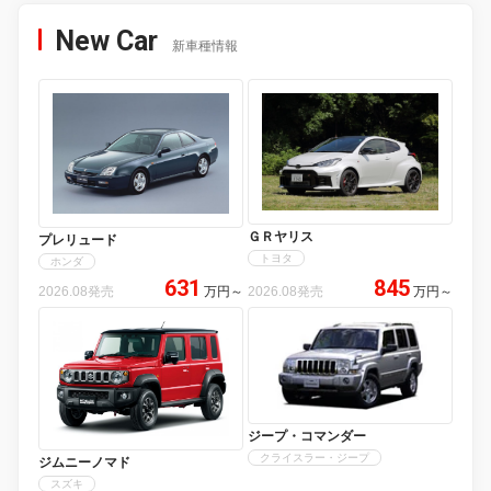
New Car
新車種情報
ＧＲヤリス
プレリュード
トヨタ
ホンダ
631
845
2026.08発売
万円
～
2026.08発売
万円
～
ジープ・コマンダー
クライスラー・ジープ
ジムニーノマド
スズキ