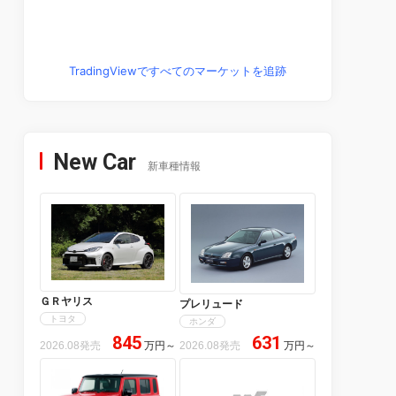
TradingViewですべてのマーケットを追跡
New Car
新車種情報
ＧＲヤリス
プレリュード
トヨタ
ホンダ
845
631
2026.08発売
万円
～
2026.08発売
万円
～