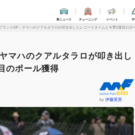
車ニュース
チューニング
イベント
中
6戦フランスGP：ヤマハのクアルタラロが叩き出したレコードタイムと今季2度目のポ
P：ヤマハのクアルタラロが叩き出し
目のポール獲得
by
伊藤英里