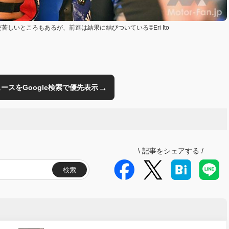
いところもあるが、前進は結果に結びついている©Eri Ito
→
のニュースをGoogle検索で優先表示
\
記事をシェアする
/
検索