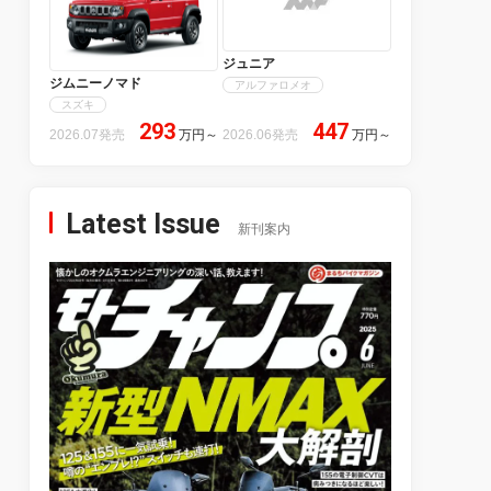
ジュニア
ジムニーノマド
アルファロメオ
スズキ
293
447
2026.07発売
万円
～
2026.06発売
万円
～
Latest Issue
新刊案内