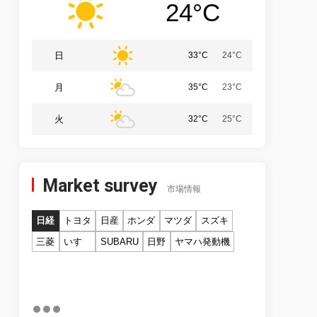
24°C
日
33°C
24°C
月
35°C
23°C
火
32°C
25°C
Market survey
市場情報
日経
トヨタ
日産
ホンダ
マツダ
スズキ
三菱
いすゞ
SUBARU
日野
ヤマハ発動機