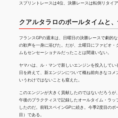
スプリントレースは4位、決勝レースは転倒リタイ
クアルタラロのポールタイムと、
フランスGPの週末は、日曜日の決勝レースで劇的
の歓声を一身に浴びた。だが、土曜日にファビオ・ク
ムもセンセーショナルだったことは間違いない。
ヤマハは、ル・マンで新しいエンジンを投入してい
日を終えて、新エンジンについて概ね前向きなコメ
いうわけではないことも窺えた。
このエンジンが大きく貢献したのではないだろうが
午後のプラクティスで記録したオールタイム・ラップ・
したのだ。前戦スペインGPに続き。今季2度目のポ
目）である。