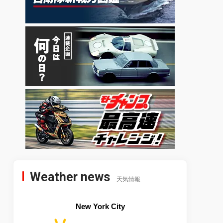
Weather news
天気情報
New York City