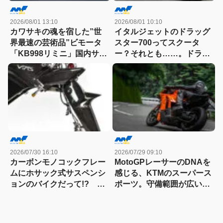
2026/08/01 13:10
2026/08/01 10:10
カワサキの魂を宿した”世
イタルジェットのドラッグ
界最速の芸術品”ビモータ
スター700ってスクータ
「KB998リミニ」国内サー
ー？それとも……。ドラッ
キット試乗記
グスター700ツイン・リミ
テッドエディション試乗記
2026/07/30 16:10
2026/07/29 09:10
カーボンモノコックフレー
MotoGPレーサーのDNAを
ムにホサック式サスペンシ
感じる、KTMのスーパース
ョンのバイクだって!? ヴ
ポーツ。守備範囲が広い史
ィンス・ドゥエチンクアン
上最高のパラレルツイン
タの常識を覆す車体設計
「KTM 990RC R 試乗記」