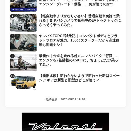
エンジン・グレード・価格…… 何が違うのか!?
【軽自動車よりかなり小さい】普通自動車免許で乗
れる｜ヨドバシカメラで販売中のEVトゥクトゥクに
さっそく乗ってみた。
ヤマハX FORCE試乗記｜コンパクトボディとフラ
ットフロアが魅力。155ccスクーターだから高速移
動も問題ナシ！
最新作｜公道を走れる超ミニマムバイク「仔猿」。
エンジンを2基搭載のX50TTに、ちょっとだけ乗っ
てみた。
【新旧比較】変わらないようで変わった新型スペー
シア ギアは新型と旧型はどこが違う？
最終更新：2026/08/09 19:18