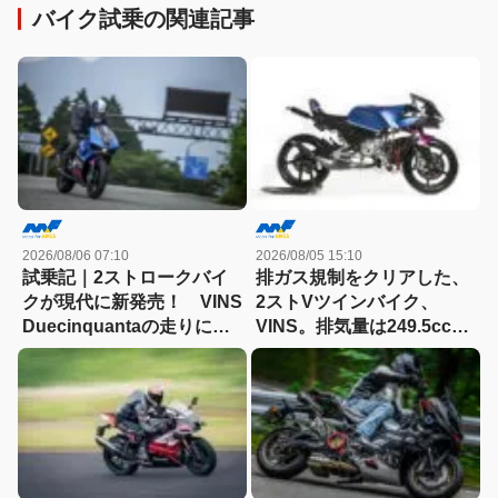
バイク試乗の関連記事
2026/08/06 07:10
2026/08/05 15:10
試乗記｜2ストロークバイ
排ガス規制をクリアした、
クが現代に新発売！ VINS
2ストVツインバイク、
Duecinquantaの走りに大
VINS。排気量は249.5cc、
感動
83HPを絞り出す。そのエ
ンジンの技術とは