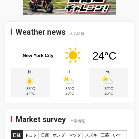
Weather news
天気情報
24°C
New York City
日
月
火
33°C
35°C
32°C
24°C
23°C
25°C
Market survey
市場情報
日経
トヨタ
日産
ホンダ
マツダ
スズキ
三菱
いすゞ