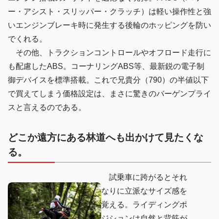
ー・アシスト・スリッパー・クラッチ）は軽い操作性と強
いエンジンブレーキ時に発生する後輪のホッピングを防い
でくれる。
その他、トラクションコントロールやオフロード走行に
も配慮したABS。コーナリングABS等、最新鋭の電子制
御デバイスを標準搭載。これで兄貴分（790）の半値以下
で買えてしまう価格設定は、まさに驚きのバーゲンプライ
スと言えるのである。
どこか遠方にある林道へも出かけて見たくな
る。
試乗車に跨がるとそれ
なりに立派なサイズ感を
覚える。ライディングポ
ジションは自然と背筋が