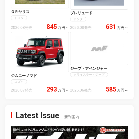
ＧＲヤリス
プレリュード
トヨタ
ホンダ
845
631
2026.08発売
万円
～
2026.08発売
万円
～
ジープ・アベンジャー
クライスラー・ジープ
ジムニーノマド
スズキ
293
585
2026.07発売
万円
～
2026.06発売
万円
～
Latest Issue
新刊案内