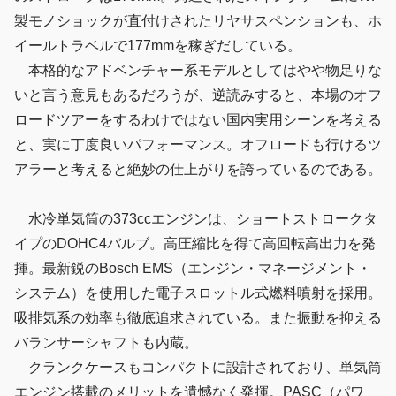
製モノショックが直付けされたリヤサスペンションも、ホ
イールトラベルで177mmを稼ぎだしている。
本格的なアドベンチャー系モデルとしてはやや物足りな
いと言う意見もあるだろうが、逆読みすると、本場のオフ
ロードツアーをするわけではない国内実用シーンを考える
と、実に丁度良いパフォーマンス。オフロードも行けるツ
アラーと考えると絶妙の仕上がりを誇っているのである。
水冷単気筒の373ccエンジンは、ショートストロークタ
イプのDOHC4バルブ。高圧縮比を得て高回転高出力を発
揮。最新鋭のBosch EMS（エンジン・マネージメント・
システム）を使用した電子スロットル式燃料噴射を採用。
吸排気系の効率も徹底追求されている。また振動を抑える
バランサーシャフトも内蔵。
クランクケースもコンパクトに設計されており、単気筒
エンジン搭載のメリットを遺憾なく発揮。PASC（パワ