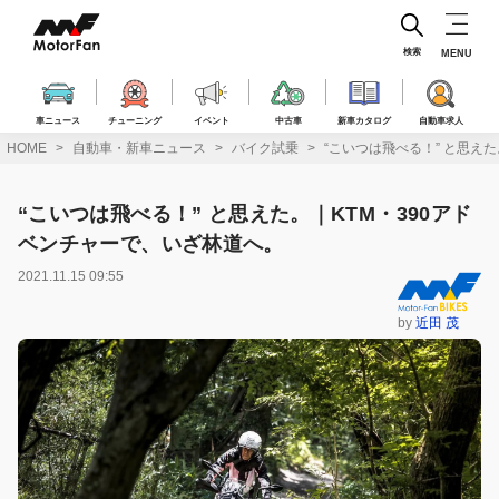
コ
ン
テ
検索
MENU
ン
ツ
へ
車ニュース
チューニング
イベント
中古車
新車カタログ
自動車求人
ス
HOME
自動車・新車ニュース
バイク試乗
“こいつは飛べる！” と思え
キ
ッ
プ
“こいつは飛べる！” と思えた。｜KTM・390アド
ベンチャーで、いざ林道へ。
2021.11.15 09:55
by
近田 茂