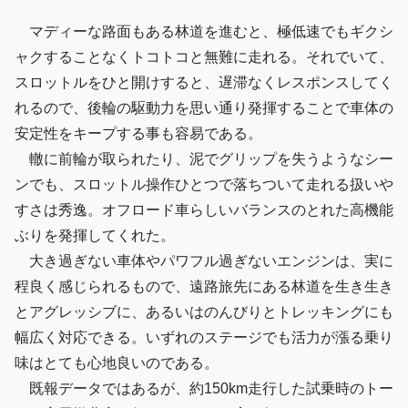
マディーな路面もある林道を進むと、極低速でもギクシ
ャクすることなくトコトコと無難に走れる。それでいて、
スロットルをひと開けすると、遅滞なくレスポンスしてく
れるので、後輪の駆動力を思い通り発揮することで車体の
安定性をキープする事も容易である。
轍に前輪が取られたり、泥でグリップを失うようなシー
ンでも、スロットル操作ひとつで落ちついて走れる扱いや
すさは秀逸。オフロード車らしいバランスのとれた高機能
ぶりを発揮してくれた。
大き過ぎない車体やパワフル過ぎないエンジンは、実に
程良く感じられるもので、遠路旅先にある林道を生き生き
とアグレッシブに、あるいはのんびりとトレッキングにも
幅広く対応できる。いずれのステージでも活力が漲る乗り
味はとても心地良いのである。
既報データではあるが、約150km走行した試乗時のトー