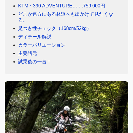
KTM・390 ADVENTURE…….759,000円
どこか遠方にある林道へも出かけて見たくな
る。
足つき性チェック（168cm/52kg）
ディテール解説
カラーバリエーション
主要諸元
試乗後の一言！