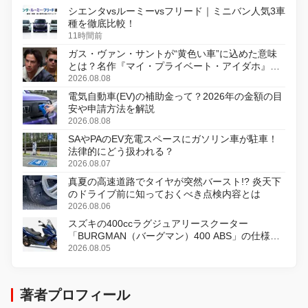
シエンタvsルーミーvsフリード｜ミニバン人気3車
種を徹底比較！
11時間前
ガス・ヴァン・サントが“黄色い車”に込めた意味
とは？名作『マイ・プライベート・アイダホ』が
初のデジタルリマスター版で復活
2026.08.08
電気自動車(EV)の補助金って？2026年の金額の目
安や申請方法を解説
2026.08.08
SAやPAのEV充電スペースにガソリン車が駐車！
法律的にどう扱われる？
2026.08.07
真夏の高速道路でタイヤが突然バースト!? 炎天下
のドライブ前に知っておくべき点検内容とは
2026.08.06
スズキの400ccラグジュアリースクーター
「BURGMAN（バーグマン）400 ABS」の仕様を
変更し、8月18日に発売
2026.08.05
著者プロフィール