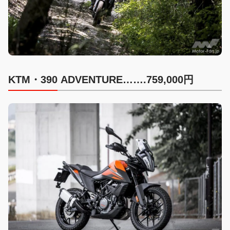
KTM・390 ADVENTURE…….759,000円