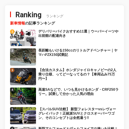
Ranking
ランキング
新車情報
の記事ランキング
デリバリーバイクおすすめ11選｜ウーバーイーツや
出前館の配達向き
長距離もいける150ccのリトルアドベンチャー｜ヤ
マハFZX150試乗記
【合法カスタム】ホンダジャイロキャノピーの2人
乗り仕様、ってどーなってるの？【車両込み75万
円〜】
高速SAなどで、いつも見かけるホンダ・CRF250ラ
リー。試乗して分かった人気の理由
【スバルSUV比較】 新型フォレスターvsレヴォー
グレイバック！正統派SUVとクロスオーバーワゴ
ン、そのコンセプトは全然違う!!
新型アルファードとヴェルファイアの違いを比較！