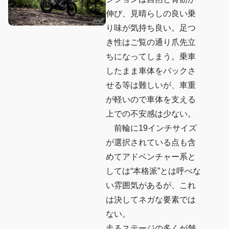
伸び、見晴らしの良い乗
り味が気持ち良い。足つ
き性はご覧の通り爪先立
ちになってしまう。乗車
したまま車体をバックさ
せる等は難しいが、車重
が軽いので車体を支える
上での不安感は少ない。
前輪に19インチサイズ
が選択されている点も含
めてアドベンチャー系と
しては“本格派”とは呼べな
い雰囲気があるが、これ
は決してネガな要素では
ない。
走るステージの多くが舗