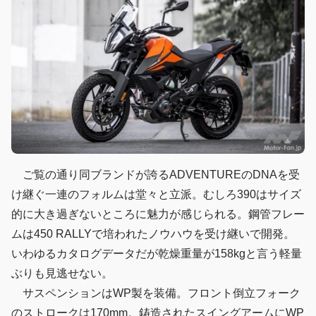
ご覧の通り同ブランドが誇るADVENTUREのDNAを受
け継ぐ一連のフォルムは堂々と立派。むしろ390はサイズ
的に大き過ぎないところに魅力が感じられる。鋼管フレー
ムは450 RALLYで培われたノウハウを受け継いで開発。
いわゆるカタログデータだが乾燥重量が158kgと言う軽量
ぶりも見逃せない。
サスペンションはWP製を装備。フロント倒立フォーク
のストロークは170mm。鋳造されたスイングアームにWP