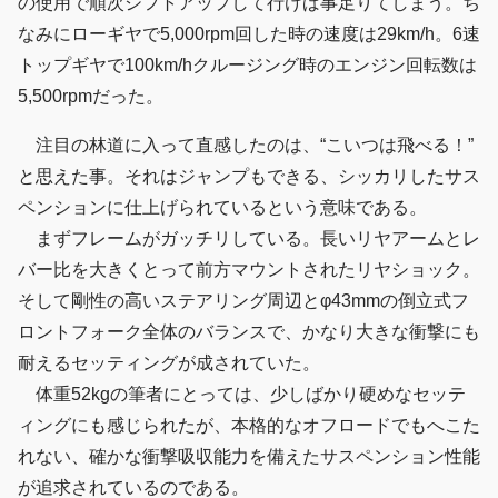
の使用で順次シフトアップして行けば事足りてしまう。ち
なみにローギヤで5,000rpm回した時の速度は29km/h。6速
トップギヤで100km/hクルージング時のエンジン回転数は
5,500rpmだった。
注目の林道に入って直感したのは、“こいつは飛べる！”
と思えた事。それはジャンプもできる、シッカリしたサス
ペンションに仕上げられているという意味である。
まずフレームがガッチリしている。長いリヤアームとレ
バー比を大きくとって前方マウントされたリヤショック。
そして剛性の高いステアリング周辺とφ43mmの倒立式フ
ロントフォーク全体のバランスで、かなり大きな衝撃にも
耐えるセッティングが成されていた。
体重52kgの筆者にとっては、少しばかり硬めなセッテ
ィングにも感じられたが、本格的なオフロードでもへこた
れない、確かな衝撃吸収能力を備えたサスペンション性能
が追求されているのである。