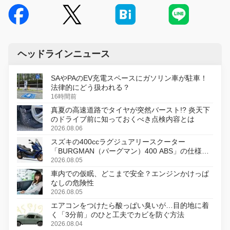
ヘッドラインニュース
SAやPAのEV充電スペースにガソリン車が駐車！
法律的にどう扱われる？
16時間前
真夏の高速道路でタイヤが突然バースト!? 炎天下
のドライブ前に知っておくべき点検内容とは
2026.08.06
スズキの400ccラグジュアリースクーター
「BURGMAN（バーグマン）400 ABS」の仕様を
変更し、8月18日に発売
2026.08.05
車内での仮眠、どこまで安全？エンジンかけっぱ
なしの危険性
2026.08.05
エアコンをつけたら酸っぱい臭いが…目的地に着
く「3分前」のひと工夫でカビを防ぐ方法
2026.08.04