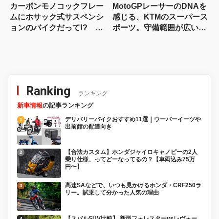
カーボンモノコックフレー
MotoGPレーサーのDNAを
ムにホサック式サスペンシ
感じる、KTMのスーパース
ョンのバイクだって!? ヴ
ポーツ。守備範囲が広い史
ィンス・ドゥエチンクアン
上最高のパラレルツイン
タの常識を覆す車体設計
「KTM 990RC R 試乗記」
Ranking
ランキング
新車情報
の記事ランキング
デリバリーバイクおすすめ11選｜ウーバーイーツや
出前館の配達向き
【合法カスタム】ホンダジャイロキャノピーの2人
乗り仕様、ってどーなってるの？【車両込み75万
円〜】
高速SAなどで、いつも見かけるホンダ・CRF250ラ
リー。試乗して分かった人気の理由
【スバルSUV比較】 新型フォレスターvsレヴォー