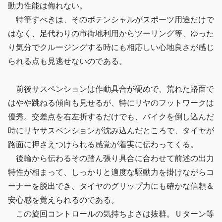
動力性能は侮れない。
特筆すべきは、そのポテンシャルがスポーツ用途だけで
はなく、足代わりの市街地利用からツーリング等、ゆった
り気分でクルージングする時にも相応しい心地良さが感じ
られる点も見逃せないのである。
前後サスペンションは作動具合が硬めで、荒れた路面で
はやや跳ねる傾向も見せるが、特にリヤのフットワークは
優秀。交差点を右左折するだけでも、バイクを倒し込んだ
時にリヤサスペンションが沈み込んだところで、タイヤが
路面に押さえつけられる感覚が着実に伝わってくる。
後輪から伝わるその踏ん張り具合に合わせて前述の出力
特性が相まって、しっかりと適度な駆動力を掛けながらコ
ーナーを脱出でき、タイヤのグリップ力にも確かな信頼＆
安心感を覚えられるのである。
この旋回コントロールの気持ちよさは抜群。Ｕターン等