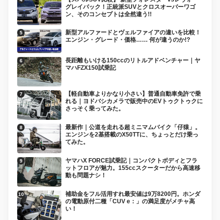
グレイバック！正統派SUVとクロスオーバーワゴ
ン、そのコンセプトは全然違う!!
新型アルファードとヴェルファイアの違いを比較！
エンジン・グレード・価格…… 何が違うのか!?
長距離もいける150ccのリトルアドベンチャー｜ヤ
マハFZX150試乗記
【軽自動車よりかなり小さい】普通自動車免許で乗
れる｜ヨドバシカメラで販売中のEVトゥクトゥクに
さっそく乗ってみた。
最新作｜公道を走れる超ミニマムバイク「仔猿」。
エンジンを2基搭載のX50TTに、ちょっとだけ乗っ
てみた。
ヤマハX FORCE試乗記｜コンパクトボディとフラ
ットフロアが魅力。155ccスクーターだから高速移
動も問題ナシ！
補助金をフル活用すれ最安値は9万8200円。ホンダ
の電動原付二種「CUV e：」の満足度がメチャ高
い！