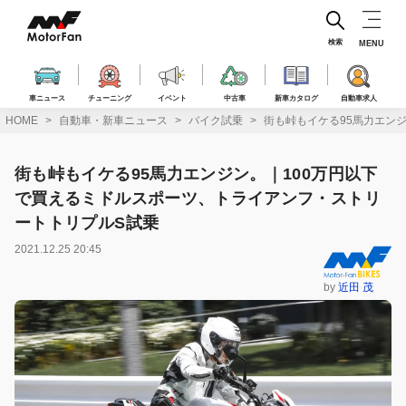
コ
ン
テ
検索
MENU
ン
ツ
へ
車ニュース
チューニング
イベント
中古車
新車カタログ
自動車求人
ス
HOME
自動車・新車ニュース
バイク試乗
街も峠もイケる95馬力エン
キ
ッ
プ
街も峠もイケる95馬力エンジン。｜100万円以下
で買えるミドルスポーツ、トライアンフ・ストリ
ートトリプルS試乗
2021.12.25 20:45
by
近田 茂