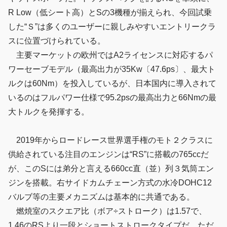
R Low（低シート高）とSの3機種が揃えられ、今回試乗
した“Ｓ”は多くのユーザーに親しみやすいエントリークラ
スに位置づけられている。
主要マーケットの欧州ではA2ライセンスに対応するパ
ワーセーブモデル（最高出力が35Kw〔47.6ps〕、最大ト
ルクは60Nm）を投入しているが、日本国内に導入されて
いるのはフルパワー仕様で95.2psの最高出力と66Nmの最
大トルクを発揮する。
2019年からロードレース世界選手権のモト２クラスに
供給されている注目のエンジンは“RS”に搭載の765ccだ
が、このSには弟分と言える660cc直（並）列３気筒エン
ジンを搭載。右サイドカムチェーン方式の水冷DOHC12
バルブ等の主要メカニズムは基本的に共通である。
燃焼室のスクエア比（ボア÷ストローク）は1.57で、
1.46のRSより一段とショートストロークタイプだ。ただ