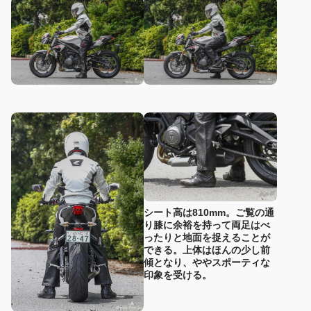
シート高は810mm。ご覧の通
り膝に余裕を持って両足はべ
ったりと地面を捉えることが
できる。上体はほんの少し前
傾となり、ややスポーティな
印象を受ける。