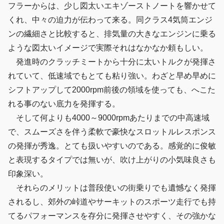
フラーからは、少し図太いエキゾーストノートを響かせて
くれ、中々の迫力が伝わって来る。同クラス4気筒エンジ
ンの繊細さと比較すると、排気量の大きなエンジンに乗る
ような図太いイメージで実際それはなかなか頼もしい。
発進時のクラッチミートから十分に太いトルクが発揮さ
れていて、低速域でもとても粘り強い。わざと早め早めに
シフトアップして2000rpm前後の領域を使っても、へこた
れる事のない底力を発揮する。
そして何よりも4000～9000rpmあたりまでの中高速域
で、スムーズさを伴う柔軟で豪快なスロットルレスポンス
の発揮が秀逸。とても扱いやすいのである。感覚的に俊敏
と表現するタイプでは無いが、吹け上がりの小気味良さも
印象深い。
それらのメリットは普段使いの街乗りでも遺憾なく発揮
されるし、郊外の峠道やサーキットのスポーツ走行でも持
てるパフォーマンスを存分に発揮させやすく、その強かな