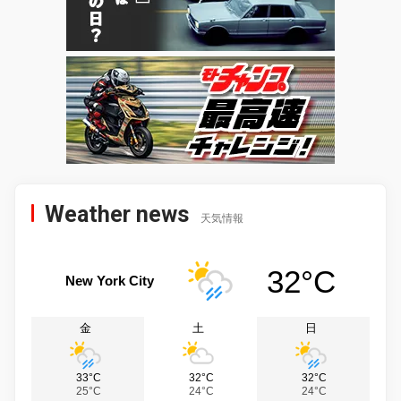
Weather news
天気情報
32°C
New York City
金
土
日
33°C
32°C
32°C
25°C
24°C
24°C