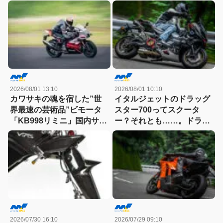
感動
83HPを絞り出す。そのエ
ンジンの技術とは
2026/08/01 13:10
2026/08/01 10:10
カワサキの魂を宿した”世
イタルジェットのドラッグ
界最速の芸術品”ビモータ
スター700ってスクータ
「KB998リミニ」国内サー
ー？それとも……。ドラッ
キット試乗記
グスター700ツイン・リミ
テッドエディション試乗記
2026/07/30 16:10
2026/07/29 09:10