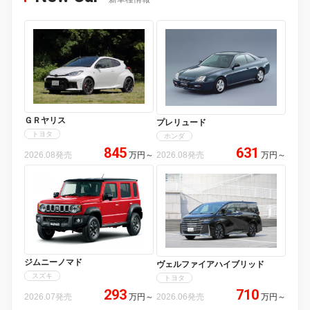
ＧＲヤリス
プレリュード
トヨタ
ホンダ
845
631
2026.08発売
万円
～
2026.08発売
万円
～
ジムニーノマド
ヴェルファイアハイブリッド
スズキ
トヨタ
293
710
2026.07発売
万円
～
2026.06発売
万円
～