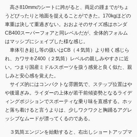
高さ810mmのシートに跨がると、両足の踵までがちょ
うどぴったりと地面を捉えることができた。170kgほどの
車重は決して重過ぎない。おおよそのサイズ感はホンダ
CB400スーパーフォアと同レベルだが、全体的フォルム
はマッシブにシェイプした様な感じ。
車体引き起し等の扱いはCB（４気筒）より軽く感じら
れ、カワサキZ400（２気筒）レベルの親しみやすさに近
い。つまり国産ミドルスポーツを扱う感覚と良く似た、親
しみと安心感を覚えた。
サイズ的にはコンパクトな雰囲気で、ステップ位置はや
や後退ぎみ。ライダーの上体が若干前傾姿勢となるライデ
ィングポジションでスポーティな乗り味を直感する。ホッ
と落ち着けると言うよりは、少しワクワクと胸踊るアグレ
ッシブなムードが漂ってくるのである。
３気筒エンジンを始動すると、右出しショートアップマ