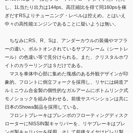
し、1L当たり出力は144ps。高圧縮比を得て同160psを稼
ぎだすRSよりチューニング・レベルは控えめ。とはいえ
中々の高性能エンジンであることに疑いようは無い。
ちなみにRS、R、Sは、アンダーカウルの装備やマフラ
ーの違い、ボルトオンされているサブフレーム（シートレ
ール）の色違い等で見分けられる。また、クリスタルホワ
イトのカラーリングはＳだけである。
マスを車体中心部に集めた塊感のある外観デザインが印
象的。フロントに倒立フォークを採用し、リヤには鋳造ア
ルミニウム合金製の個性的なガルアームにボトムリンク式
モノショックを組み合わせる。前後サスペンションは共に
日本のShowa製品を採用している。
フロントブレーキはブレンボのフローティングディスク
ローターにNISSIN製キャリパーを、リヤブレーキはブレ
ンボ製キャリパーを採用。そして前後タイヤはピレリ製