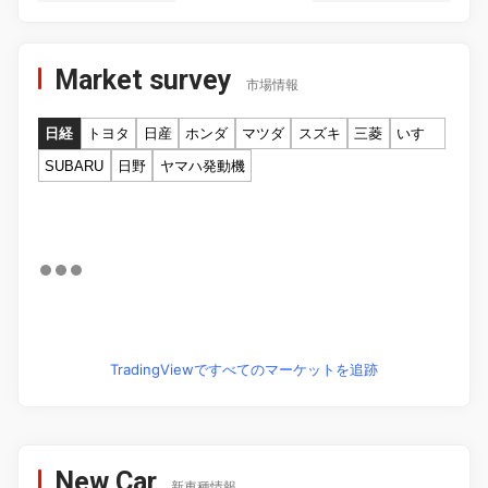
Market survey
市場情報
日経
トヨタ
日産
ホンダ
マツダ
スズキ
三菱
いすゞ
SUBARU
日野
ヤマハ発動機
TradingViewですべてのマーケットを追跡
New Car
新車種情報