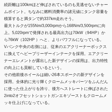
続距離は100kmほど伸ばされているのも見逃せないチャー
ムポイント。ちなみに燃料消費率の諸元値にタンク容量を
積算すると満タンで約337km走れそう。
最大トルクが155Nm/3,000rpmから168Nm/3,500rpmに向
上。5,020rpmで発揮される最高出力は70kW（94HP）か
ら76kW（102HP ）へと、よりパワフルになっている。
Vバンク中央の右側には、従来のエアクリーナーボックス
に換えてヘビーブリーザーインテークを採用。エアクリー
ナーエレメントが露出した新デザインの採用は、出力特性
の向上にも貢献しているという。
その他前後ホイールは細い26本スポークの新デザインを
採用。全体的に光り輝くクロームメッキパーツをふんだん
に使った仕上がりを誇り、後方へストレートに伸ばされた
2into2オフセットショットガンエキゾーストもクロームメ
ッキ仕上げになっている。