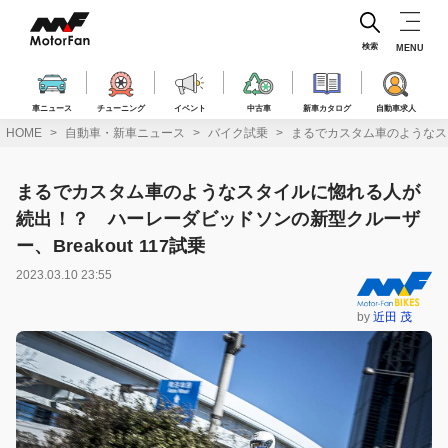
コ
ン
テ
検索
MENU
ン
ツ
へ
車ニュース
チューニング
イベント
中古車
新車カタログ
自動車求人
ス
HOME
自動車・新車ニュース
バイク試乗
まるでカスタム車のようなスタ
キ
ッ
プ
まるでカスタム車のようなスタイルに惚れる人が
続出！？ ハーレーダビッドソンの新型クルーザ
ー、Breakout 117試乗
2023.03.10 23:55
by
近田 茂