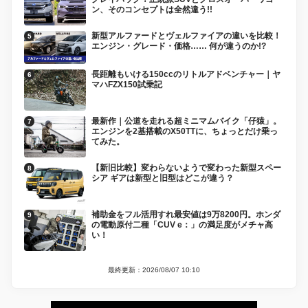
ン、そのコンセプトは全然違う!!
新型アルファードとヴェルファイアの違いを比較！
エンジン・グレード・価格…… 何が違うのか!?
長距離もいける150ccのリトルアドベンチャー｜ヤ
マハFZX150試乗記
最新作｜公道を走れる超ミニマムバイク「仔猿」。
エンジンを2基搭載のX50TTに、ちょっとだけ乗っ
てみた。
【新旧比較】変わらないようで変わった新型スペー
シア ギアは新型と旧型はどこが違う？
補助金をフル活用すれ最安値は9万8200円。ホンダ
の電動原付二種「CUV e：」の満足度がメチャ高
い！
最終更新：2026/08/07 10:10