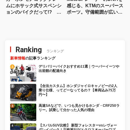
ムにホサック式サスペンシ
感じる、KTMのスーパース
ョンのバイクだって!? ヴ
ポーツ。守備範囲が広い史
ィンス・ドゥエチンクアン
上最高のパラレルツイン
タの常識を覆す車体設計
「KTM 990RC R 試乗記」
Ranking
ランキング
新車情報
の記事ランキング
デリバリーバイクおすすめ11選｜ウーバーイーツや
出前館の配達向き
【合法カスタム】ホンダジャイロキャノピーの2人
乗り仕様、ってどーなってるの？【車両込み75万
円〜】
高速SAなどで、いつも見かけるホンダ・CRF250ラ
リー。試乗して分かった人気の理由
【スバルSUV比較】 新型フォレスターvsレヴォー
グレイバック！正統派SUVとクロスオーバーワゴ