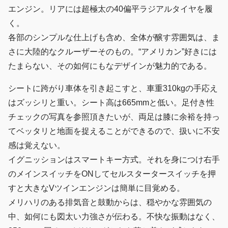
エンジン。リアには超極太の40偏平ラジアルタイヤを履
く。
各部のシンプルな仕上げも含め、全体が醸す雰囲気は、ま
さに大陸的なクルーザーそのもの。“アメリカン”好きには
たまらない、その如何にもなデザインが魅力的である。
シートに跨がり車体を引き起こすと、車重310kgの手応え
はズッシリと重い。シート高は665mmと低い。足付き性
チェックの写真を参照頂きたいが、両足は膝に余裕を持っ
てベッタリと地面を捉えることができるので、扱いに不安
感は覚えない。
イグニッションはスマートキー方式。それを身につけ右手
のメインスイッチをONしてセルスタータースイッチを押
すと大きなVツインエンジンは簡単に目覚める。
メリハリのある排気音と鼓動からは、穏やかな雰囲気の
中、如何にも図太い力強さが伝わる。不快な振動はなく、