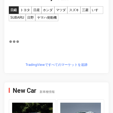
日経
トヨタ
日産
ホンダ
マツダ
スズキ
三菱
いすゞ
SUBARU
日野
ヤマハ発動機
TradingViewですべてのマーケットを追跡
New Car
新車種情報