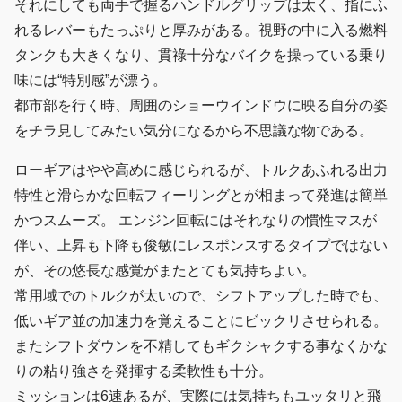
それにしても両手で握るハンドルグリップは太く、指にふ
れるレバーもたっぷりと厚みがある。視野の中に入る燃料
タンクも大きくなり、貫祿十分なバイクを操っている乗り
味には“特別感”が漂う。
都市部を行く時、周囲のショーウインドウに映る自分の姿
をチラ見してみたい気分になるから不思議な物である。
ローギアはやや高めに感じられるが、トルクあふれる出力
特性と滑らかな回転フィーリングとが相まって発進は簡単
かつスムーズ。 エンジン回転にはそれなりの慣性マスが
伴い、上昇も下降も俊敏にレスポンスするタイプではない
が、その悠長な感覚がまたとても気持ちよい。
常用域でのトルクが太いので、シフトアップした時でも、
低いギア並の加速力を覚えることにビックリさせられる。
またシフトダウンを不精してもギクシャクする事なくかな
りの粘り強さを発揮する柔軟性も十分。
ミッションは6速あるが、実際には気持ちもユッタリと飛