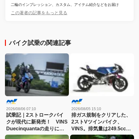
二輪のインプレッション、カスタム、アイテム紹介などをお届け
この著者の記事をもっと見る
バイク試乗の関連記事
2026/08/06 07:10
2026/08/05 15:10
試乗記｜2ストロークバイ
排ガス規制をクリアした、
クが現代に新発売！ VINS
2ストVツインバイク、
Duecinquantaの走りに大
VINS。排気量は249.5cc、
感動
83HPを絞り出す。そのエ