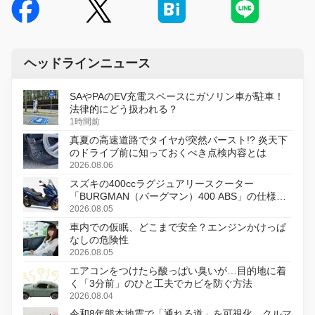
ヘッドラインニュース
SAやPAのEV充電スペースにガソリン車が駐車！
法律的にどう扱われる？
1時間前
真夏の高速道路でタイヤが突然バースト!? 炎天下
のドライブ前に知っておくべき点検内容とは
2026.08.06
スズキの400ccラグジュアリースクーター
「BURGMAN（バーグマン）400 ABS」の仕様を
変更し、8月18日に発売
2026.08.05
車内での仮眠、どこまで安全？エンジンかけっぱ
なしの危険性
2026.08.05
エアコンをつけたら酸っぱい臭いが…目的地に着
く「3分前」のひと工夫でカビを防ぐ方法
2026.08.04
令和8年熊本地震で「通れる道」を可視化、クルマ