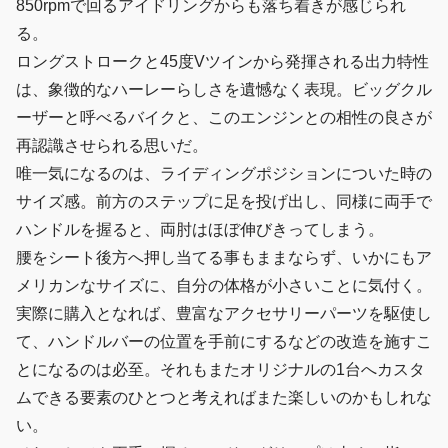
850rpmで回るアイドリングからも落ち着きが感じられ
る。
ロングストロークと45度Vツインから発揮される出力特性
は、象徴的なハーレーらしさを遺憾なく表現。ビッグクル
ーザーと呼べるバイクと、このエンジンとの相性の良さが
再認識させられる思いだ。
唯一気になるのは、ライディングポジションについた時の
サイズ感。前方のステップに足を投げ出し、同様に両手で
ハンドルを握ると、両肘はほぼ伸びきってしまう。
腰をシート後方へ押し当てる事もままならず、いかにもア
メリカンなサイズに、自分の体格が小さいことに気付く。
実際に購入となれば、豊富なアクセサリーパーツを駆使し
て、ハンドルバーの位置を手前にするなどの改造を施すこ
とになるのは必至。それもまたオリジナルの1台へカスタ
ムできる要素のひとつと考えればまた楽しいのかもしれな
い。