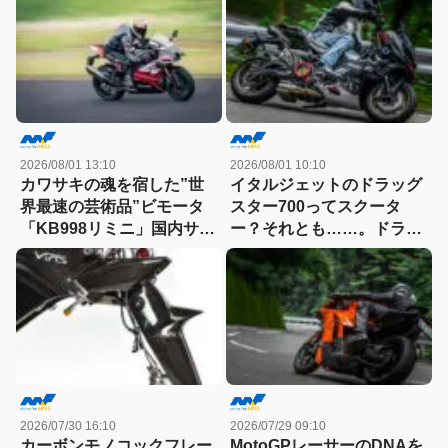
ンジンの技術とは
2026/08/01 13:10
2026/08/01 10:10
カワサキの魂を宿した”世
イタルジェットのドラッグ
界最速の芸術品”ビモータ
スター700ってスクータ
「KB998リミニ」国内サー
ー？それとも……。ドラッ
キット試乗記
グスター700ツイン・リミ
テッドエディション試乗記
2026/07/30 16:10
2026/07/29 09:10
カーボンモノコックフレー
MotoGPレーサーのDNAを