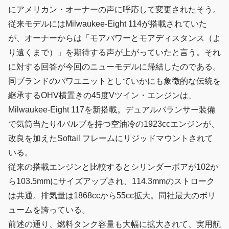
にアメリカン・オーナーの声に呼応して変更されたそう。
従来モデルにはMilwaukee-Eight 114が搭載されていた
が、オーナーからは「モアパワーとモアディスタンス（よ
り遠くまで）」を期待する声が上がっていたと言う。それ
に対する回答が今回のニューモデルに帰結したのである。
同ブランドのパワユニットとしていかにも象徴的な伝統を
継承するOHV横置きの45度Vツイン・エンジンは、
Milwaukee-Eight 117を新搭載。デュアルバランサー装備
で気筒当たり4バルブを持つ空油冷の1923ccエンジンが、
改良を加えたSoftail フレームにリジッドマウントされて
いる。
従来の搭載エンジンと比較するとシリンダーボアが102か
ら103.5mmにサイズアップされ、114.3mmのストローク
は共通。排気量は1868ccから55cc拡大。同社最大のボリ
ュームを誇っている。
前述の通り、燃料タンク容量も大幅に拡大されて、実用航