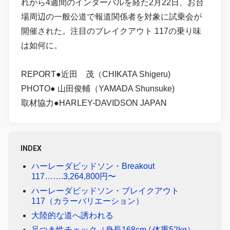
れから4週間のインターバルを経た2月22日、お台
場周辺の一般公道で報道関係者を対象に試乗会が
開催された。注目のブレイクアウト 117の乗り味
は如何に。
REPORT●近田 茂（CHIKATA Shigeru)
PHOTO● 山田俊輔（YAMADA Shunsuke)
取材協力●HARLEY-DAVIDSON JAPAN
INDEX
ハーレーダビッドソン・Breakout
117…….3,264,800円〜
ハーレーダビッドソン・ブレイクアウト
117（カラーバリエーション）
大陸的な道へ誘われる
足つき性チェック（身長168cm / 体重52kg）