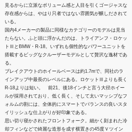
見るからに立派なボリューム感と人目を引くゴージャスな
存在感からは、やはり只者ではない雰囲気が醸しだされて
いる。
国内4メーカーの製品に同様なカテゴリーのモデルは見当
たらない。ふと頭に浮かんだのは、トライアンフ・ロケッ
トⅢとBMW・R-18。いずれも個性的なパワーユニットを
搭載するビッグなクルーザーモデルとして贅沢な逸材であ
る。
ブレイクアウトのホイールベースは約1.7mで、同社のラ
インアップ中最長のレベルにある。ロケットⅢよりも長く
R-18よりは短い。 前21、後18インチと言う大径ホイー
ルが採用されており、低く長く、そして太いマッシブなフ
ォルムの割には、全体的にスマートでバランスの良いスタ
イリッシュな仕上がりが好印象である。
思い切り寝かされたフロントフォーク。細かく刻まれた冷
却フィンなどで綺麗な造形を成す横置きの45度Ｖツイン