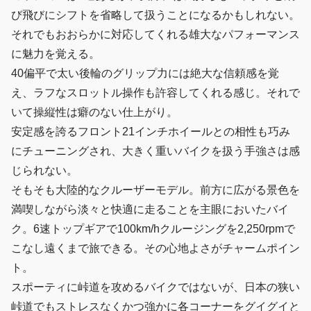
び飛びにシフトを省略して扱うことになるかもしれない。
それでもおおらかに対応してくれる雄大なパフォーマンス
に魅力を覚える。
40偏平で太い後輪のグリップ力には絶大な信頼感を覚
え、ラフなスロットル操作も許容してくれる感じ。それで
いて操縦性は癖のない仕上がり。
安定感を誇るフロント21インチホイールとの相性も巧み
にチューニングされ、大きく重いバイクを扱う手強さは感
じられない。
そもそも大陸的なクルーザーモデル。前方に広がる景色を
満喫しながら淡々と快適に走ることを主眼においたバイ
ク。6速トップギアで100km/hクルージングを2,250rpmで
こなし遠くまで旅できる。その心地よさがチャームポイン
ト。
スポーティに峠道を攻めるバイクではないが、日本の狭い
峠道でもストレスなくかつ強かに各コーナーをグイグイと