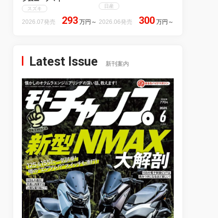
日産
スズキ
293
300
2026.07発売
万円
～
2026.06発売
万円
～
Latest Issue
新刊案内