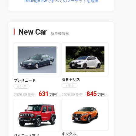
TradingViewですべてのマーケットを追跡
New Car
新車種情報
ＧＲヤリス
プレリュード
トヨタ
ホンダ
631
845
2026.08発売
万円
～
2026.08発売
万円
～
キックス
ジムニーノマド