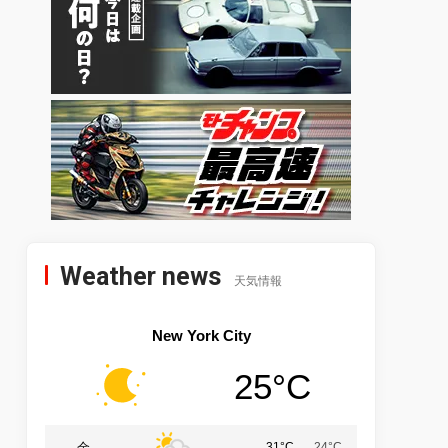
Weather news
天気情報
New York City
25°C
金
31°C
24°C