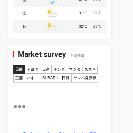
土
31°C
23°C
日
32°C
23°C
Market survey
市場情報
日経
トヨタ
日産
ホンダ
マツダ
スズキ
三菱
いすゞ
SUBARU
日野
ヤマハ発動機