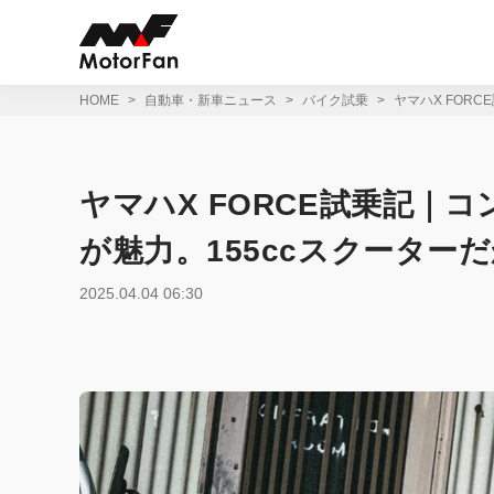
コ
ン
テ
ン
ツ
HOME
自動車・新車ニュース
バイク試乗
ヤマハX FOR
へ
ス
キ
ッ
ヤマハX FORCE試乗記｜
プ
が魅力。155ccスクータ
2025.04.04 06:30