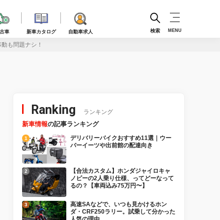
検索
MENU
古車
新車カタログ
自動車求人
速移動も問題ナシ！
Ranking
ランキング
新車情報
の記事ランキング
デリバリーバイクおすすめ11選｜ウー
バーイーツや出前館の配達向き
【合法カスタム】ホンダジャイロキャ
ノピーの2人乗り仕様、ってどーなって
るの？【車両込み75万円〜】
高速SAなどで、いつも見かけるホン
ダ・CRF250ラリー。試乗して分かった
人気の理由