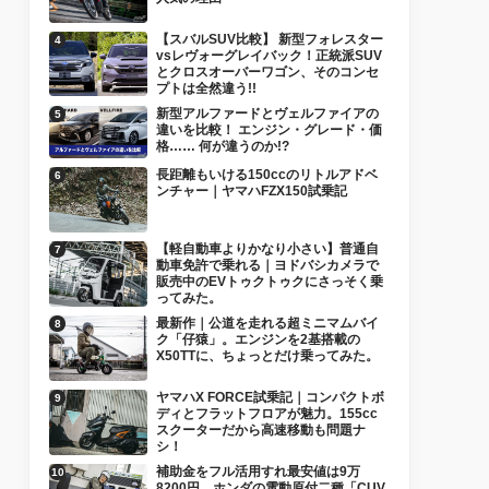
【スバルSUV比較】 新型フォレスター
vsレヴォーグレイバック！正統派SUV
とクロスオーバーワゴン、そのコンセ
プトは全然違う!!
新型アルファードとヴェルファイアの
違いを比較！ エンジン・グレード・価
格…… 何が違うのか!?
長距離もいける150ccのリトルアドベ
ンチャー｜ヤマハFZX150試乗記
【軽自動車よりかなり小さい】普通自
動車免許で乗れる｜ヨドバシカメラで
販売中のEVトゥクトゥクにさっそく乗
ってみた。
最新作｜公道を走れる超ミニマムバイ
ク「仔猿」。エンジンを2基搭載の
X50TTに、ちょっとだけ乗ってみた。
ヤマハX FORCE試乗記｜コンパクトボ
ディとフラットフロアが魅力。155cc
スクーターだから高速移動も問題ナ
シ！
補助金をフル活用すれ最安値は9万
8200円。ホンダの電動原付二種「CUV