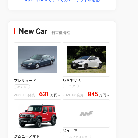
New Car
新車種情報
ＧＲヤリス
プレリュード
トヨタ
ホンダ
631
845
2026.08発売
万円
～
2026.08発売
万円
～
ジュニア
ジムニーノマド
アルファロメオ