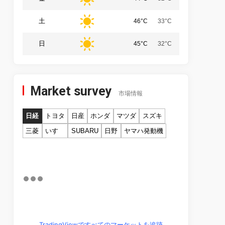
土
46°C
33°C
日
45°C
32°C
Market survey
市場情報
日経
トヨタ
日産
ホンダ
マツダ
スズキ
三菱
いすゞ
SUBARU
日野
ヤマハ発動機
TradingViewですべてのマーケットを追跡