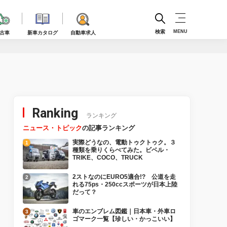
検索
MENU
古車
新車カタログ
自動車求人
Ranking
ランキング
ニュース・トピック
の記事ランキング
実際どうなの、電動トゥクトゥク。３
種類を乗りくらべてみた。ビベル・
TRIKE、COCO、TRUCK
2ストなのにEURO5適合!? 公道を走
れる75ps・250ccスポーツが日本上陸
だって？
車のエンブレム図鑑｜日本車・外車ロ
ゴマーク一覧【珍しい・かっこいい】