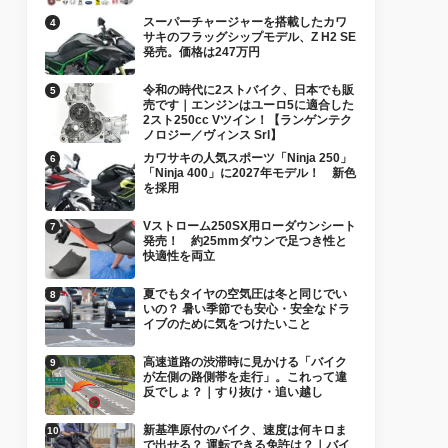
スーパーチャージャーを搭載したカワ
サキのフラッグシップモデル、Z H2 SE
発売。価格は247万円
令和の時代に2ストバイク、日本でも販
売です｜エンジンはユーロ5に適合した
2スト250cc Vツイン！【ランゲンテク
ノロジー／ヴィンス Srl】
カワサキの人気スポーツ「Ninja 250」
「Ninja 400」に2027年モデル！ 新色
を採用
Vストローム250SX用ローダウンシート
発売！ 約25mmダウンで足つき性と
快適性を両立
夏でもタイヤの空気圧は冬と同じでい
いの？ 暑い季節でも安心・安全なドラ
イブのために気をつけたいこと
高速道路の渋滞時に見かける「バイク
が左側の路側帯を走行」。これって違
反でしょ？｜すり抜け・追い越し
新基準原付のバイク、速度は何キロま
で出せる？ 運転できる免許は？｜バイ