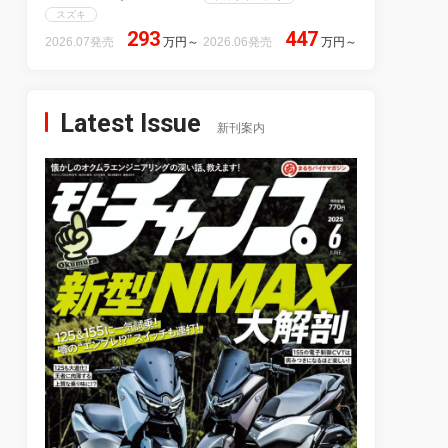
スズキ
293
447
2026.07発売
万円
～
2026.06発売
万円
～
Latest Issue
新刊案内