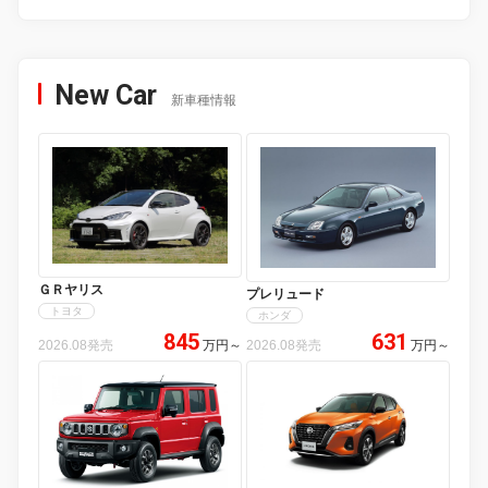
New Car
新車種情報
ＧＲヤリス
プレリュード
トヨタ
ホンダ
845
631
2026.08発売
万円
～
2026.08発売
万円
～