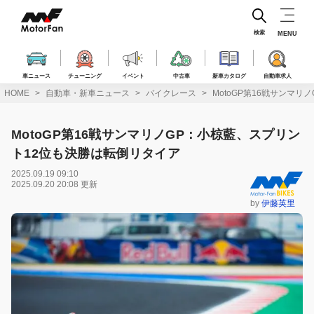
コ
ン
テ
検索
MENU
ン
ツ
へ
車ニュース
チューニング
イベント
中古車
新車カタログ
自動車求人
ス
HOME
自動車・新車ニュース
バイクレース
MotoGP第16戦サンマ
キ
ッ
プ
MotoGP第16戦サンマリノGP：小椋藍、スプリン
ト12位も決勝は転倒リタイア
2025.09.19 09:10
2025.09.20 20:08 更新
by
伊藤英里