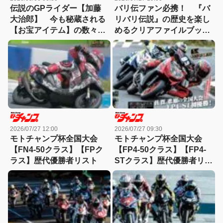
伝説のGPライダー【加藤
バリ伝ファン必携！ 『バ
大治郎】 今も秘蔵される
リバリ伝説』の歴史を楽し
【お宝アイテム】の数々と
めるクリアファイルブック
知られざる逸話【小椋藍選
が7月28日発売
手】とも深い関わりが!?
2026/07/27 12:00
2026/07/27 09:30
モトチャンプ杯全国大会
モトチャンプ杯全国大会
【FN4-50クラス】【FPク
【FP4-50クラス】【FP4-
ラス】歴代優勝者リスト
STクラス】歴代優勝者リス
ト