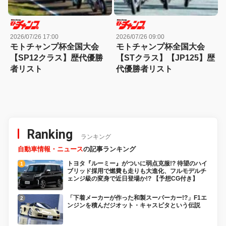
2026/07/26 17:00
2026/07/26 09:00
モトチャンプ杯全国大会
モトチャンプ杯全国大会
【SP12クラス】歴代優勝
【STクラス】【JP125】歴
者リスト
代優勝者リスト
Ranking
ランキング
自動車情報・ニュース
の記事ランキング
トヨタ『ルーミー』がついに弱点克服!? 待望のハイ
ブリッド採用で燃費も走りも大進化、フルモデルチ
ェンジ級の変身で近日登場か!? 【予想CG付き】
「下着メーカーが作った和製スーパーカー!?」F1エ
ンジンを積んだジオット・キャスピタという伝説