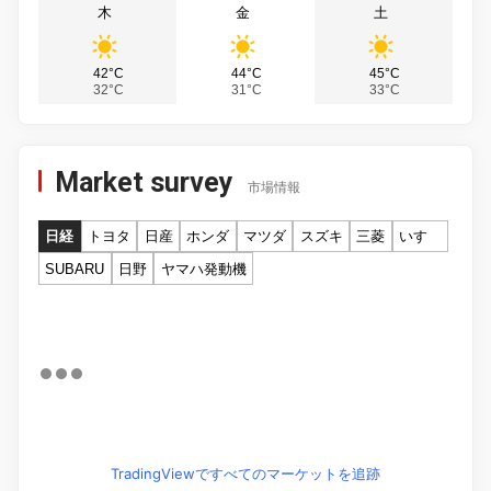
木
金
土
42°C
44°C
45°C
32°C
31°C
33°C
Market survey
市場情報
日経
トヨタ
日産
ホンダ
マツダ
スズキ
三菱
いすゞ
SUBARU
日野
ヤマハ発動機
TradingViewですべてのマーケットを追跡