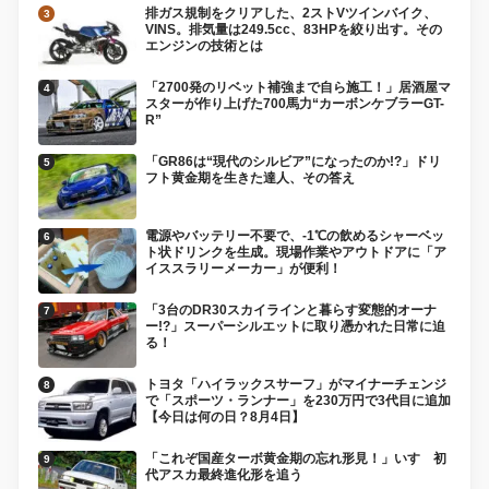
排ガス規制をクリアした、2ストVツインバイク、
VINS。排気量は249.5cc、83HPを絞り出す。その
エンジンの技術とは
「2700発のリベット補強まで自ら施工！」居酒屋マ
スターが作り上げた700馬力“カーボンケブラーGT-
R”
「GR86は“現代のシルビア”になったのか!?」ドリ
フト黄金期を生きた達人、その答え
電源やバッテリー不要で、-1℃の飲めるシャーベッ
ト状ドリンクを生成。現場作業やアウトドアに「ア
イススラリーメーカー」が便利！
「3台のDR30スカイラインと暮らす変態的オーナ
ー!?」スーパーシルエットに取り憑かれた日常に迫
る！
トヨタ「ハイラックスサーフ」がマイナーチェンジ
で「スポーツ・ランナー」を230万円で3代目に追加
【今日は何の日？8月4日】
「これぞ国産ターボ黄金期の忘れ形見！」いすゞ初
代アスカ最終進化形を追う