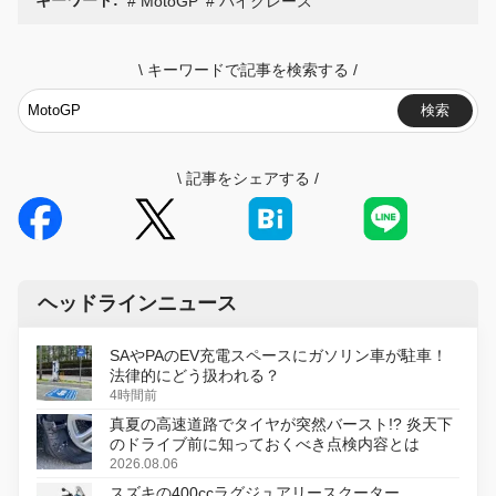
キーワード:
MotoGP
バイクレース
\
キーワードで記事を検索する
/
検索
\
記事をシェアする
/
ヘッドラインニュース
SAやPAのEV充電スペースにガソリン車が駐車！
法律的にどう扱われる？
4時間前
真夏の高速道路でタイヤが突然バースト!? 炎天下
のドライブ前に知っておくべき点検内容とは
2026.08.06
スズキの400ccラグジュアリースクーター