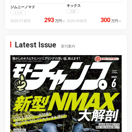
キックス
ジムニーノマド
日産
スズキ
293
300
2026.07発売
万円
～
2026.06発売
万円
～
Latest Issue
新刊案内