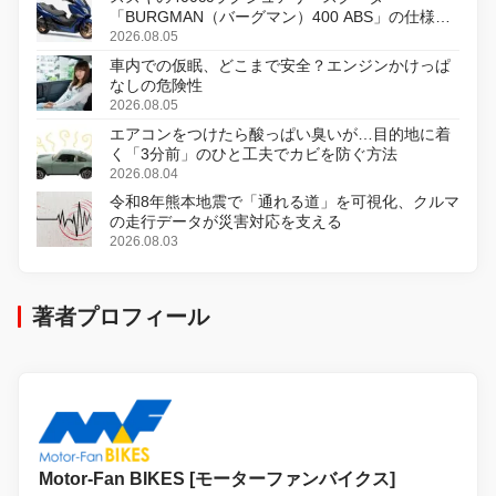
「BURGMAN（バーグマン）400 ABS」の仕様を
変更し、8月18日に発売
2026.08.05
車内での仮眠、どこまで安全？エンジンかけっぱ
なしの危険性
2026.08.05
エアコンをつけたら酸っぱい臭いが…目的地に着
く「3分前」のひと工夫でカビを防ぐ方法
2026.08.04
令和8年熊本地震で「通れる道」を可視化、クルマ
の走行データが災害対応を支える
2026.08.03
著者プロフィール
Motor-Fan BIKES [モーターファンバイクス]