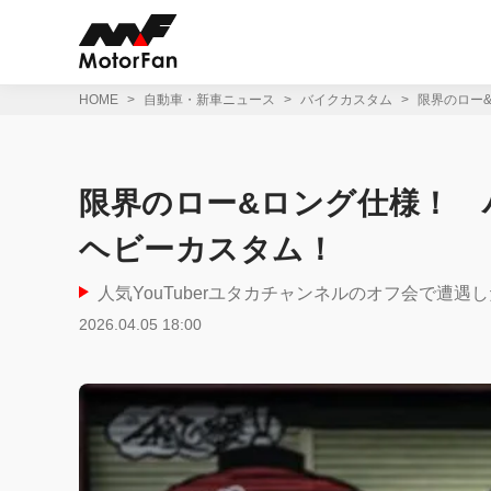
コ
ン
テ
ン
ツ
HOME
自動車・新車ニュース
バイクカスタム
限界のロー
へ
ス
キ
ッ
限界のロー&ロング仕様！ 
プ
ヘビーカスタム！
人気YouTuberユタカチャンネルのオフ会で遭
2026.04.05 18:00