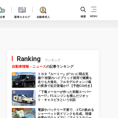
検索
MENU
古車
新車カタログ
自動車求人
Ranking
ランキング
自動車情報・ニュース
の記事ランキング
トヨタ『ルーミー』がついに弱点克
服!? 待望のハイブリッド採用で燃費も
走りも大進化、フルモデルチェンジ級
の変身で近日登場か!? 【予想CG付き】
「下着メーカーが作った和製スーパー
カー!?」F1エンジンを積んだジオッ
ト・キャスピタという伝説
電源やバッテリー不要で、-1℃の飲める
シャーベット状ドリンクを生成。現場
作業やアウトドアに「アイススラリー