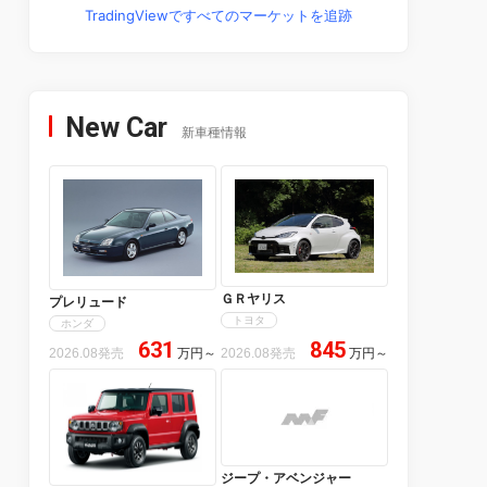
TradingViewですべてのマーケットを追跡
New Car
新車種情報
ＧＲヤリス
プレリュード
トヨタ
ホンダ
631
845
2026.08発売
万円
～
2026.08発売
万円
～
ジープ・アベンジャー