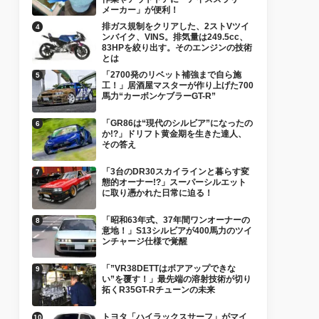
メーカー」が便利！
排ガス規制をクリアした、2ストVツイ
ンバイク、VINS。排気量は249.5cc、
83HPを絞り出す。そのエンジンの技術
とは
「2700発のリベット補強まで自ら施
工！」居酒屋マスターが作り上げた700
馬力“カーボンケブラーGT-R”
「GR86は“現代のシルビア”になったの
か!?」ドリフト黄金期を生きた達人、
その答え
「3台のDR30スカイラインと暮らす変
態的オーナー!?」スーパーシルエット
に取り憑かれた日常に迫る！
「昭和63年式、37年間ワンオーナーの
意地！」S13シルビアが400馬力のツイ
ンチャージ仕様で覚醒
「”VR38DETTはボアアップできな
い”を覆す！」最先端の溶射技術が切り
拓くR35GT-Rチューンの未来
トヨタ「ハイラックスサーフ」がマイ