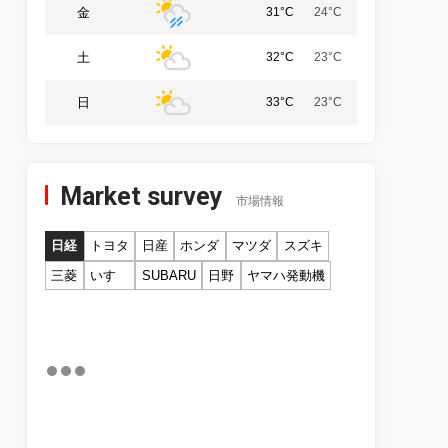
金
31°C
24°C
土
32°C
23°C
日
33°C
23°C
Market survey
市場情報
日経
トヨタ
日産
ホンダ
マツダ
スズキ
三菱
いすゞ
SUBARU
日野
ヤマハ発動機