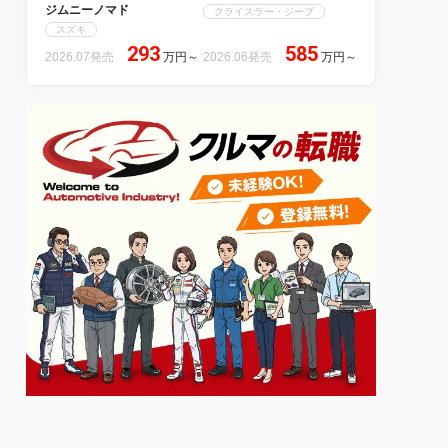
ジムニーノマド
クライスラー・ジープ
スズキ
293
585
2026.07発売
万円
～
2026.06発売
万円
～