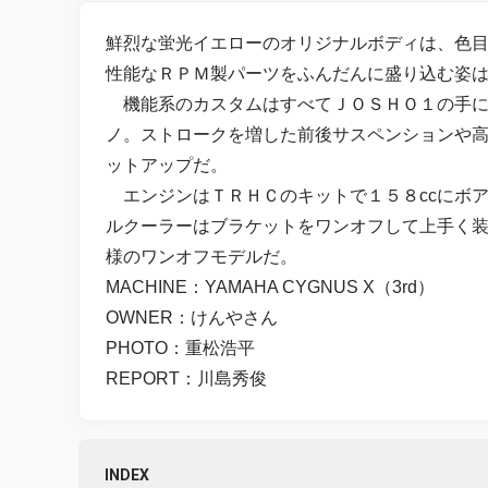
鮮烈な蛍光イエローのオリジナルボディは、色
性能なＲＰＭ製パーツをふんだんに盛り込む姿
機能系のカスタムはすべてＪＯＳＨＯ１の手に
ノ。ストロークを増した前後サスペンションや
ットアップだ。
エンジンはＴＲＨＣのキットで１５８ccにボ
ルクーラーはブラケットをワンオフして上手く
様のワンオフモデルだ。
MACHINE：YAMAHA CYGNUS X（3rd）
OWNER：けんやさん
PHOTO：重松浩平
REPORT：川島秀俊
INDEX