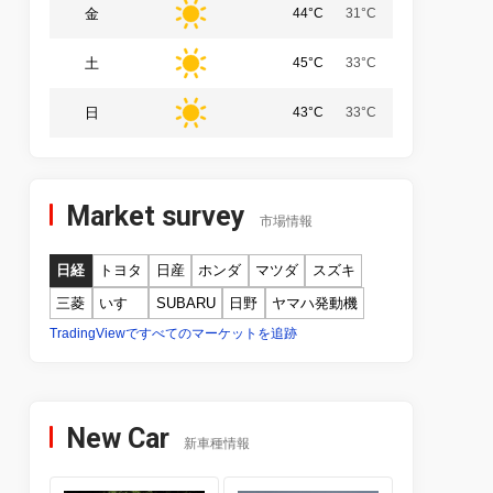
金
44°C
31°C
土
45°C
33°C
日
43°C
33°C
Market survey
市場情報
日経
トヨタ
日産
ホンダ
マツダ
スズキ
三菱
いすゞ
SUBARU
日野
ヤマハ発動機
TradingViewですべてのマーケットを追跡
New Car
新車種情報