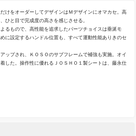
目だけをオーダーしてデザインはＭデザインにオマカセ。高
は、ひと目で完成度の高さを感じさせる。
よるもので、高性能を追求したパーツチョイスは垂涎モ
高めに設定するハンドル位置も、すべて運動性能ありきのセ
アアップされ、ＫＯＳＯのサブフレームで補強も実施。オイ
装着した。操作性に優れるＪＯＳＨＯ１製シートは、藤永仕