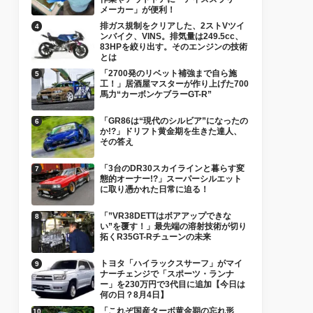
メーカー」が便利！
排ガス規制をクリアした、2ストVツイ
ンバイク、VINS。排気量は249.5cc、
83HPを絞り出す。そのエンジンの技術
とは
「2700発のリベット補強まで自ら施
工！」居酒屋マスターが作り上げた700
馬力“カーボンケブラーGT-R”
「GR86は“現代のシルビア”になったの
か!?」ドリフト黄金期を生きた達人、
その答え
「3台のDR30スカイラインと暮らす変
態的オーナー!?」スーパーシルエット
に取り憑かれた日常に迫る！
「”VR38DETTはボアアップできな
い”を覆す！」最先端の溶射技術が切り
拓くR35GT-Rチューンの未来
トヨタ「ハイラックスサーフ」がマイ
ナーチェンジで「スポーツ・ランナ
ー」を230万円で3代目に追加【今日は
何の日？8月4日】
「これぞ国産ターボ黄金期の忘れ形