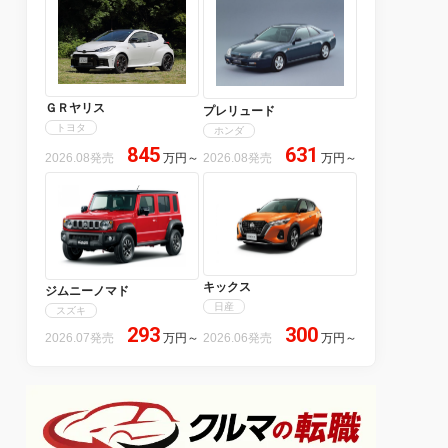
ＧＲヤリス
プレリュード
トヨタ
ホンダ
845
631
2026.08発売
万円
～
2026.08発売
万円
～
キックス
ジムニーノマド
日産
スズキ
293
300
2026.07発売
万円
～
2026.06発売
万円
～