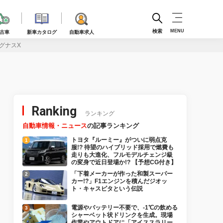
検索
MENU
古車
新車カタログ
自動車求人
グナスX
Ranking
ランキング
自動車情報・ニュース
の記事ランキング
トヨタ『ルーミー』がついに弱点克
服!? 待望のハイブリッド採用で燃費も
走りも大進化、フルモデルチェンジ級
の変身で近日登場か!? 【予想CG付き】
「下着メーカーが作った和製スーパー
カー!?」F1エンジンを積んだジオッ
ト・キャスピタという伝説
電源やバッテリー不要で、-1℃の飲める
シャーベット状ドリンクを生成。現場
作業やアウトドアに「アイススラリー