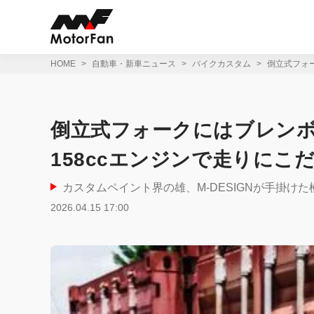
コ
ン
テ
ン
ツ
HOME
自動車・新車ニュース
バイクカスタム
倒立式フォ
へ
ス
キ
ッ
倒立式フォークにはブレン
プ
158ccエンジンで走りにこ
カスタムペイント界の雄、M-DESIGNが手掛け
2026.04.15 17:00