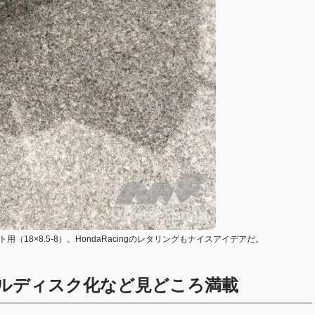
（18×8.5-8）。HondaRacingのレタリングもナイスアイデアだ。
ブルディスク化など見どころ満載