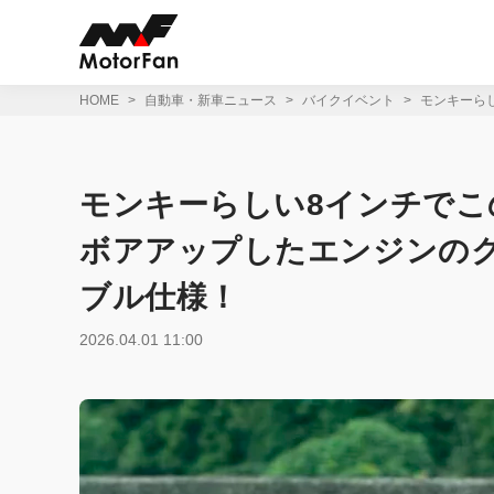
コ
ン
テ
ン
ツ
HOME
自動車・新車ニュース
バイクイベント
モンキーらし
へ
ス
キ
ッ
モンキーらしい8インチでこの
プ
ボアアップしたエンジンのク
ブル仕様！
2026.04.01 11:00