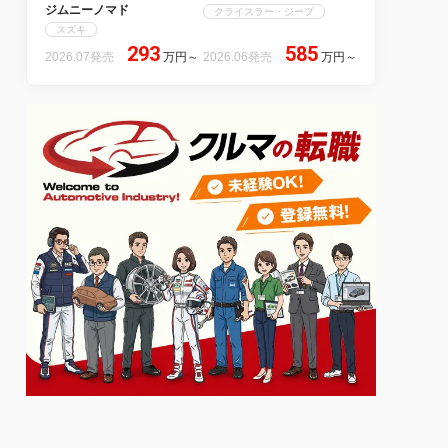
ジムニーノマド
クライスラー・ジープ
スズキ
293
585
2026.07発売
万円
～
2026.06発売
万円
～