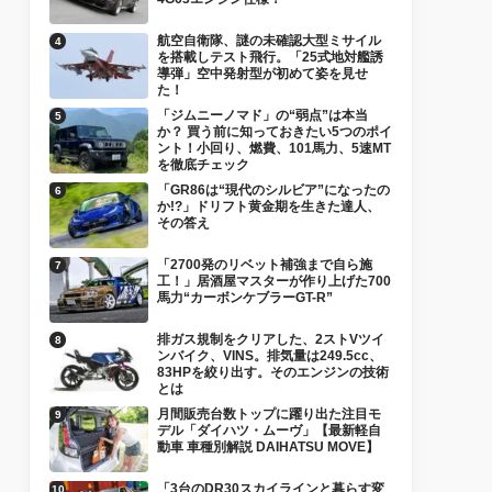
航空自衛隊、謎の未確認大型ミサイル
を搭載しテスト飛行。「25式地対艦誘
導弾」空中発射型が初めて姿を見せ
た！
「ジムニーノマド」の“弱点”は本当
か？ 買う前に知っておきたい5つのポイ
ント！小回り、燃費、101馬力、5速MT
を徹底チェック
「GR86は“現代のシルビア”になったの
か!?」ドリフト黄金期を生きた達人、
その答え
「2700発のリベット補強まで自ら施
工！」居酒屋マスターが作り上げた700
馬力“カーボンケブラーGT-R”
排ガス規制をクリアした、2ストVツイ
ンバイク、VINS。排気量は249.5cc、
83HPを絞り出す。そのエンジンの技術
とは
月間販売台数トップに躍り出た注目モ
デル「ダイハツ・ムーヴ」【最新軽自
動車 車種別解説 DAIHATSU MOVE】
「3台のDR30スカイラインと暮らす変