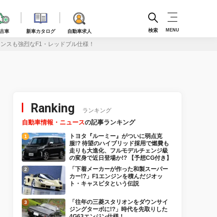
検索
MENU
古車
新車カタログ
自動車求人
ランスも強烈なF1・レッドブル仕様！
Ranking
ランキング
自動車情報・ニュース
の記事ランキング
トヨタ『ルーミー』がついに弱点克
服!? 待望のハイブリッド採用で燃費も
走りも大進化、フルモデルチェンジ級
の変身で近日登場か!? 【予想CG付き】
「下着メーカーが作った和製スーパー
カー!?」F1エンジンを積んだジオッ
ト・キャスピタという伝説
「往年の三菱スタリオンをダウンサイ
ジングターボに!?」時代を先取りした
4G63エンジン仕様！