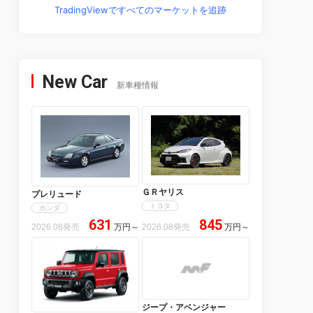
TradingViewですべてのマーケットを追跡
New Car
新車種情報
ＧＲヤリス
プレリュード
トヨタ
ホンダ
631
845
2026.08発売
万円
～
2026.08発売
万円
～
ジープ・アベンジャー