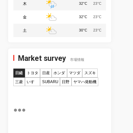
木
32°C
23°C
金
32°C
23°C
土
30°C
23°C
Market survey
市場情報
日経
トヨタ
日産
ホンダ
マツダ
スズキ
三菱
いすゞ
SUBARU
日野
ヤマハ発動機