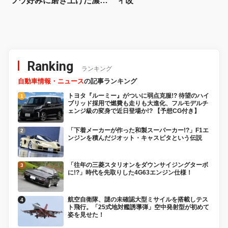
ツウ好みに磨き上げた濃密
ィ改
カスタム
Ranking
ランキング
自動車情報・ニュース
の記事ランキング
トヨタ『ルーミー』がついに弱点克服!? 待望のハイ
ブリッド採用で燃費も走りも大進化、フルモデルチ
ェンジ級の変身で近日登場か!? 【予想CG付き】
「下着メーカーが作った和製スーパーカー!?」F1エ
ンジンを積んだジオット・キャスピタという伝説
「往年の三菱スタリオンをダウンサイジングターボ
に!?」時代を先取りした4G63エンジン仕様！
航空自衛隊、謎の未確認大型ミサイルを搭載しテス
ト飛行。「25式地対艦誘導弾」空中発射型が初めて
姿を見せた！