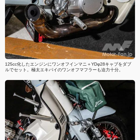
125cc化したエンジンにワンオフインマニ＋YDφ28キャブをダブ
ルでセット。極太エキパイのワンオフマフラーも迫力十分。