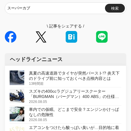
検索
\
記事をシェアする
/
ヘッドラインニュース
真夏の高速道路でタイヤが突然バースト!? 炎天下
のドライブ前に知っておくべき点検内容とは
13時間前
スズキの400ccラグジュアリースクーター
「BURGMAN（バーグマン）400 ABS」の仕様を
変更し、8月18日に発売
2026.08.05
車内での仮眠、どこまで安全？エンジンかけっぱ
なしの危険性
2026.08.05
エアコンをつけたら酸っぱい臭いが…目的地に着