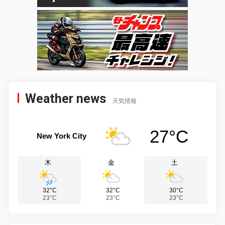
Weather news
天気情報
27°C
New York City
木
金
土
32°C
32°C
30°C
23°C
23°C
23°C