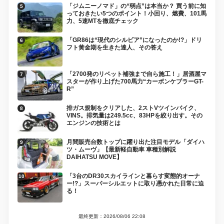
「ジムニーノマド」の“弱点”は本当か？ 買う前に知
っておきたい5つのポイント！小回り、燃費、101馬
力、5速MTを徹底チェック
「GR86は“現代のシルビア”になったのか!?」ドリ
フト黄金期を生きた達人、その答え
「2700発のリベット補強まで自ら施工！」居酒屋マ
スターが作り上げた700馬力“カーボンケブラーGT-
R”
排ガス規制をクリアした、2ストVツインバイク、
VINS。排気量は249.5cc、83HPを絞り出す。その
エンジンの技術とは
月間販売台数トップに躍り出た注目モデル「ダイハ
ツ・ムーヴ」【最新軽自動車 車種別解説
DAIHATSU MOVE】
「3台のDR30スカイラインと暮らす変態的オーナ
ー!?」スーパーシルエットに取り憑かれた日常に迫
る！
最終更新：2026/08/06 22:08