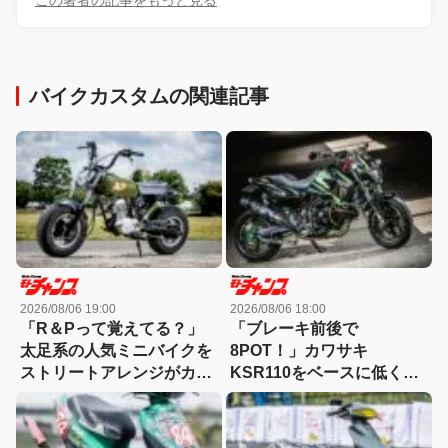
バイクカスタムの関連記事
2026/08/06 19:00
2026/08/06 18:00
「R＆Pって覚えてる？」
「ブレーキ前後で
太足系の人気ミニバイクを
8POT！」カワサキ
ストリートアレンジがカッ
KSR110をベースに低く怪
コ良すぎる！
しくもっと長く！【4MINI
カスタム】