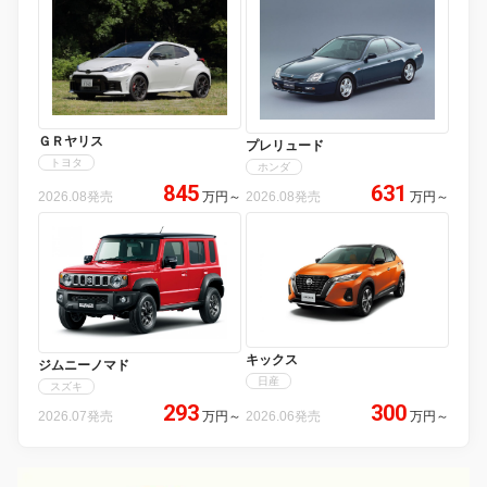
ＧＲヤリス
プレリュード
トヨタ
ホンダ
845
631
2026.08発売
万円
～
2026.08発売
万円
～
キックス
ジムニーノマド
日産
スズキ
293
300
2026.07発売
万円
～
2026.06発売
万円
～