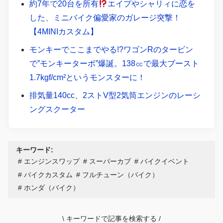
約7年で20台を所有
エイプやシャリィに恋を
した、ミニバイク偏愛家のガレージ突撃！
【4MINIカスタム】
モンキーでここまでやる!?ワゴンRのタービン
で”モンキーターボ”爆誕。138㏄で最大ブースト
1.7kgf/cm²というモンスターに！
排気量140cc、2ストV型2気筒エンジンのレーシ
ングスクーター
キーワード:
エンジンスワップ
スーパーカブ
バイクイベント
バイクカスタム
フルチューン（バイク）
ホンダ（バイク）
\
キーワードで記事を検索する
/