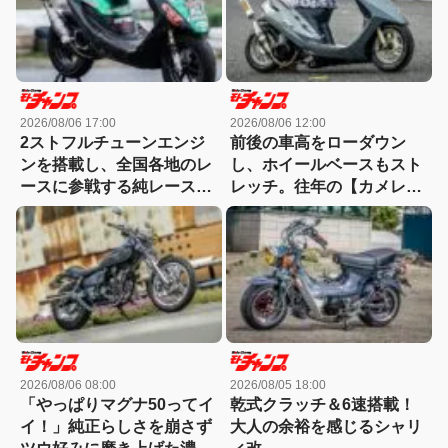
2026/08/06 17:00
2026/08/06 12:00
2ストフルチューンエンジ
前後の車高をローダウン
ンを搭載し、全国各地のレ
し、ホイールベースもスト
ースに参戦する純レース仕
レッチ。往年の【カメレオ
様のライブDio-ZX
ンファクトリー】が懐かし
いスーパーDioカスタム
2026/08/06 08:00
2026/08/05 18:00
「やっぱりマグナ50ってイ
乾式クラッチ＆6速搭載！
イ！」純正らしさを崩さず
大人の余裕を感じるシャリ