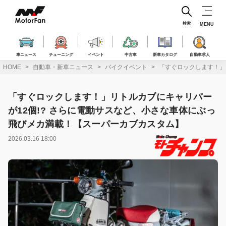
コ
ン
テ
検索
MENU
ン
ツ
へ
車ニュース
チューニング
イベント
中古車
新車カタログ
自動車求人
ス
HOME
自動車・新車ニュース
バイクイベント
「すぐロックします！」
キ
ッ
プ
「すぐロックします！」リトルカブにキャリパー
が12個!? さらに電動サスなど、小さな車体にぶっ
飛びメカ満載！【スーパーカブカスタム】
2026.03.16 18:00