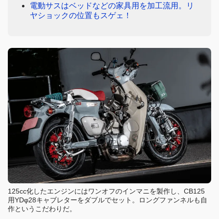
電動サスはベッドなどの家具用を加工流用。リ
ヤショックの位置もスゲェ！
125cc化したエンジンにはワンオフのインマニを製作し、CB125
用YDφ28キャブレターをダブルでセット。ロングファンネルも自
作というこだわりだ。