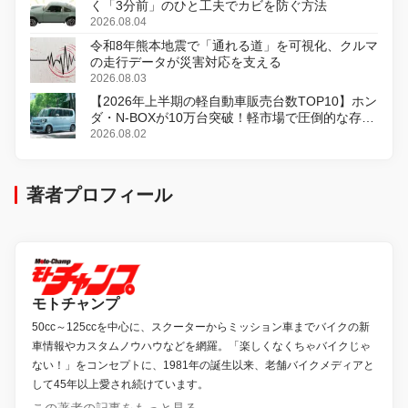
く「3分前」のひと工夫でカビを防ぐ方法
2026.08.04
令和8年熊本地震で「通れる道」を可視化、クルマ
の走行データが災害対応を支える
2026.08.03
【2026年上半期の軽自動車販売台数TOP10】ホン
ダ・N-BOXが10万台突破！軽市場で圧倒的な存在
感
2026.08.02
著者プロフィール
モトチャンプ
50cc～125ccを中心に、スクーターからミッション車までバイクの新
車情報やカスタムノウハウなどを網羅。「楽しくなくちゃバイクじゃ
ない！」をコンセプトに、1981年の誕生以来、老舗バイクメディアと
して45年以上愛され続けています。
この著者の記事をもっと見る