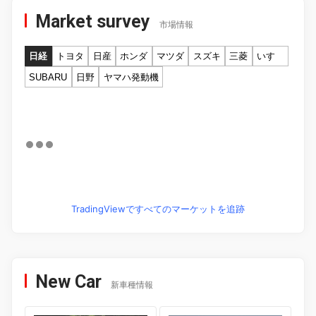
Market survey
市場情報
日経
トヨタ
日産
ホンダ
マツダ
スズキ
三菱
いすゞ
SUBARU
日野
ヤマハ発動機
TradingViewですべてのマーケットを追跡
New Car
新車種情報