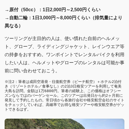
→原付（50cc）：1日2,000円～2,500円くらい
→自動二輪：1日3,000円～8,000円くらい（排気量により
異なる）
ツーリングが主目的の人は、使い慣れた自前のヘルメッ
ト、グローブ、ライディングジャケット、レインウエア等
の持参をおすすめ。ワンポイントでレンタルバイクを利用
したい人は、ヘルメットやグローブのレンタルは可能か事
前に問い合わせておこう。
※注2：筆者は成田空港発・往復航空券（ピーチ航空）＋ホテル2泊付
き（リゾートホテル／食事なし）の2泊3日格安ツアーを利用して奄美
大島を訪問。金額は1万6800円。筆者の経験上、この価格はオフシー
ズンならではのバーゲンセール。このツアーは出発日から約2ヶ月前に
発見して予約したもの。常日頃から各旅行会社や格安航空会社のサイト
をチェックしていれば、高確率でお得な格安ツアーや格安航空券がゲッ
トできるはず。