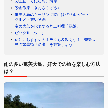
⑦国直（くになお）海岸
⑧金作原（きんさくばる）
奄美大島のツーリング時にはぜひ食べたい！
グルメ／買い物編
奄美大島を代表する郷土料理「鶏飯」
ビッグⅡ（ツー）
宿泊におすすめのホテルも多数あり！ 奄美大
島の繁華街「名瀬」を散策しよう
雨の多い奄美大島。好天での旅を楽しむ方法
は？