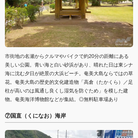
市街地の名瀬からクルマやバイクで約20分の距離にある
美しい公園。青い海と白い砂浜があり、晴れた日は東シナ
海に沈む夕日が絶景の大浜ビーチ。奄美大島ならではの草
花。奄美大島の歴史的文化建造物「高倉（たかくら）／足
柱が高いのは風通し良くし湿気を防ぐため」を模した建
物。奄美海洋博物館などが集結。◎無料駐車場あり
⑦国直（くになお）海岸