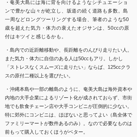
・
奄美大島には海に背を向けるようなシチュエーショ
ンで豊かな山々が屹立し、坂道の続く道路も多数。島
一周などロングツーリングする場合、筆者のような50
歳を超えた気力・体力の衰えたオジサンは、50ccの原
付はキツイと感じるかも。
・島内での近距離移動や、長距離をのんびり走りたい人。
また気力・体力に自信のある人は50ccもアリ。しかし
「ストレスなくスムーズに走りたい」ならば、125ccクラ
スの原付二種以上を選びたい。
・沖縄本島や一部の離島のように、奄美大島は海外資本や
内地の大手企業によるリゾート化が成されておらず、市街
地でも飲食チェーン店や大手コンビニが圧倒的に少ない。
特に郊外にコンビニは、ほぼないと思ってよい（島全体で
ファミリーマートが数件あるのみ）。なので必要なものは
前もって購入しておくほうがベター。