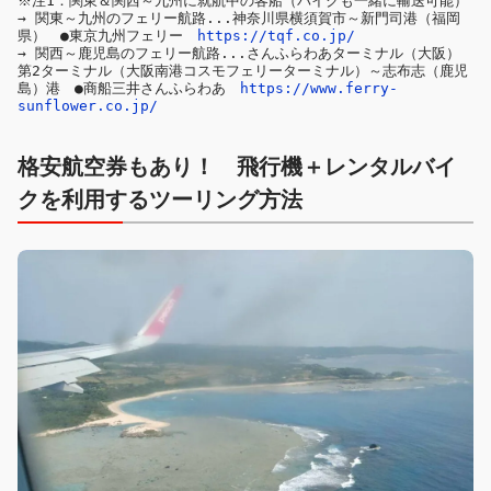
※注1：関東＆関西～九州に就航中の客船（バイクも一緒に輸送可能）
→ 関東～九州のフェリー航路...神奈川県横須賀市～新門司港（福岡
県）　●東京九州フェリー　
https://tqf.co.jp/
→ 関西～鹿児島のフェリー航路...さんふらわあターミナル（大阪） 
第2ターミナル（大阪南港コスモフェリーターミナル）～志布志（鹿児
島）港　●商船三井さんふらわあ　
https://www.ferry-
sunflower.co.jp/
格安航空券もあり！ 飛行機＋レンタルバイ
クを利用するツーリング方法