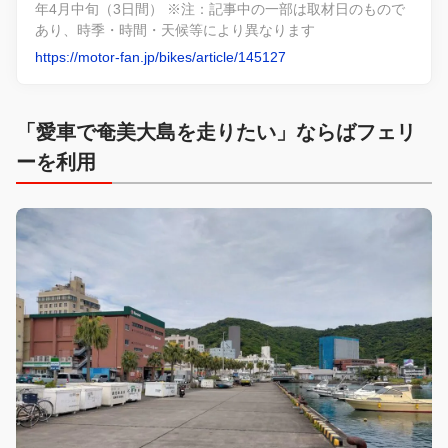
年4月中旬（3日間） ※注：記事中の一部は取材日のもので
あり、時季・時間・天候等により異なります
https://motor-fan.jp/bikes/article/145127
「愛車で奄美大島を走りたい」ならばフェリ
ーを利用