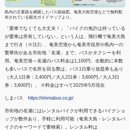
島内の主要路を網羅したバス路線図。奄美大島空港などで無料配
布されている観光ガイドマップより。
「愛車でなくても大丈夫！」「バイクの免許は持っている
が愛車は所有していない」という人は、飛行機で奄美大島
まで行き（※注2）、奄美空港から奄美市役所や島内一の
繁華街がある市街地「名瀬」まで、バスかタクシーを利
用。奄美空港～名瀬のバス料金は1,100円。全般的に本数
も多いバスで名所を回る際は、バス1日乗り放題券もあり
（大人1日券：2,400円／大人2日券：3,600円／大人3日
券：3,600円）。 ※料金はすべて2025年5月現在
しまバス
https://shimabus.co.jp/
市街地の名瀬にはレンタルバイクが利用できるバイクショ
ップが数件あり、手軽に利用可能（奄美大島・レンタルバ
イクのキーワードで要検索）。レンタル料は