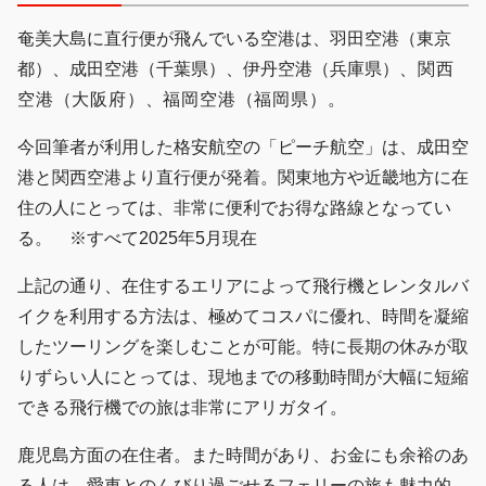
奄美大島に直行便が飛んでいる空港は、羽田空港（東京
都）、成田空港（千葉県）、伊丹空港（兵庫県）
、関西
空港（大阪府）、福岡空港（福岡県）。
今回筆者が利用した格安航空の「ピーチ航空」は、成田空
港と関西空港より直行便が発着。関東地方や近畿地方に在
住の人にとっては、非常に便利でお得な路線となってい
る。 ※すべて2025年5月現在
上記の通り、在住するエリアによって飛行機とレンタルバ
イクを利用する方法は、極めてコスパに優れ、時間を凝縮
したツーリングを楽しむことが可能。特に長期の休みが取
りずらい人にとっては、現地までの移動時間が大幅に短縮
できる飛行機での旅は非常にアリガタイ。
鹿児島方面の在住者。また時間があり、お金にも余裕のあ
る人は、愛車とのんびり過ごせるフェリーの旅も魅力的。