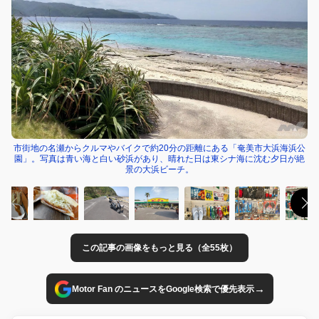
市街地の名瀬からクルマやバイクで約20分の距離にある「奄美市大浜海浜公
園」。写真は青い海と白い砂浜があり、晴れた日は東シナ海に沈む夕日が絶
景の大浜ビーチ。
この記事の画像をもっと見る（全55枚）
→
Motor Fan のニュースをGoogle検索で優先表示