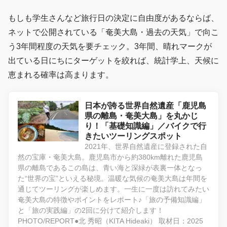
もしも学生さんなど旅行日の決定に自由度があるならば、
ネットで公開されている「奄美大島・過去の天気」で向こ
う3年間程度の天気を要チェック。3年間、晴れマークが
出ている日にちにターゲットを絞れば、統計学上、天候に
恵まれる確率は高まります。
日本が誇る世界自然遺産「鹿児島
県の離島・奄美大島」を丸かじ
り！「基礎知識編」／バイクで行
きたいツーリングスポット
2021年、世界自然遺産に登録された自
然の宝庫・奄美大島。鹿児島市から約380km離れた鹿児島
県の離島であるこの島は、青い海と深緑が表裏一体となっ
た“世界の宝”といえる秘境。温暖な気候の奄美大島は年間を
通じてツーリングが楽しめます。一生に一度は訪れてみたい
奄美大島の特徴やポイントをレポート♪「旅の予備知識編」
と「旅の実践編」の2回に分けて紹介します！
PHOTO/REPORT●北 秀昭（KITA Hideaki） 取材日：2025