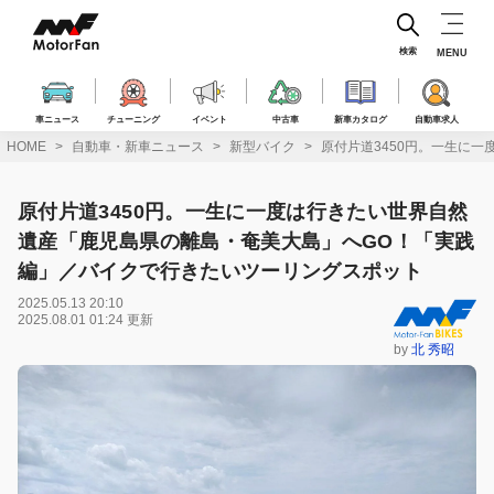
コ
ン
テ
検索
MENU
ン
ツ
へ
車ニュース
チューニング
イベント
中古車
新車カタログ
自動車求人
ス
HOME
自動車・新車ニュース
新型バイク
原付片道3450円。一生に
キ
ッ
プ
原付片道3450円。一生に一度は行きたい世界自然
遺産「鹿児島県の離島・奄美大島」へGO！「実践
編」／バイクで行きたいツーリングスポット
2025.05.13 20:10
2025.08.01 01:24 更新
by
北 秀昭