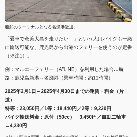
船舶のターミナルとなる名瀬港近辺。
「愛車で奄美大島を走りたい！」という人はバイクも一緒
に輸送可能な、鹿児島から出港のフェリーを使うのが定番
（※注1）。
例：マルエーフェリー（A”LINE）を利用した場合…航
路：鹿児島新港～名瀬港（乗車時間：約11時間）
2025年2月1日～2025年4月30日までの運賃・料金（片
道）
特等：23,050円／1等：18,440円／2等：9,220円
バイク輸送料金：原付（50cc）→3,450円／自動二輪車
→4,330円