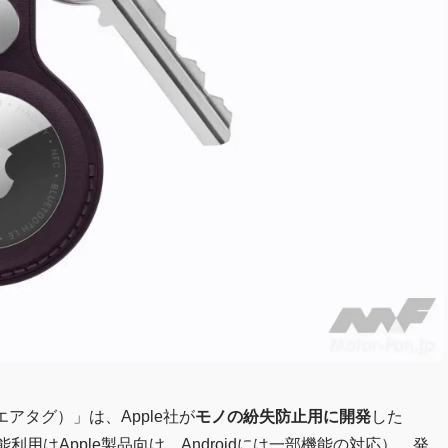
下エアタグ）」は、Apple社が
モノの紛失防止用に開発
した
利用はApple製品向け、Androidには一部機能の対応）。発