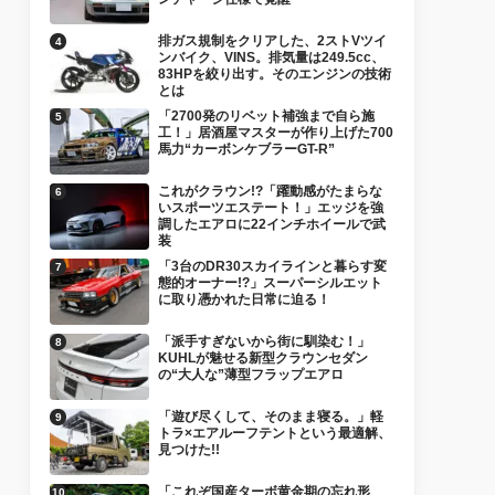
排ガス規制をクリアした、2ストVツイ
ンバイク、VINS。排気量は249.5cc、
83HPを絞り出す。そのエンジンの技術
とは
「2700発のリベット補強まで自ら施
工！」居酒屋マスターが作り上げた700
馬力“カーボンケブラーGT-R”
これがクラウン!?「躍動感がたまらな
いスポーツエステート！」エッジを強
調したエアロに22インチホイールで武
装
「3台のDR30スカイラインと暮らす変
態的オーナー!?」スーパーシルエット
に取り憑かれた日常に迫る！
「派手すぎないから街に馴染む！」
KUHLが魅せる新型クラウンセダン
の“大人な”薄型フラップエアロ
「遊び尽くして、そのまま寝る。」軽
トラ×エアルーフテントという最適解、
見つけた!!
「これぞ国産ターボ黄金期の忘れ形