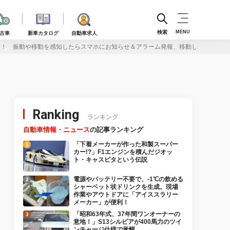
検索
MENU
古車
新車カタログ
自動車求人
！ 振動や移動を感知したらスマホにお知らせ＆アラーム発報、移動したらGPSで
Ranking
ランキング
自動車情報・ニュース
の記事ランキング
「下着メーカーが作った和製スーパー
カー!?」F1エンジンを積んだジオッ
ト・キャスピタという伝説
電源やバッテリー不要で、-1℃の飲める
シャーベット状ドリンクを生成。現場
作業やアウトドアに「アイススラリー
メーカー」が便利！
「昭和63年式、37年間ワンオーナーの
意地！」S13シルビアが400馬力のツイ
ンチャージ仕様で覚醒