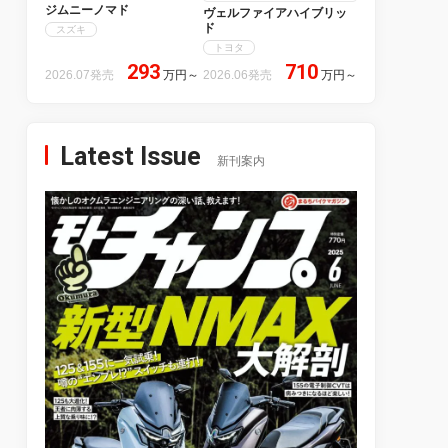
ジムニーノマド
ヴェルファイアハイブリッ
ド
スズキ
トヨタ
293
710
2026.07発売
万円
～
2026.06発売
万円
～
Latest Issue
新刊案内