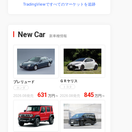
TradingViewですべてのマーケットを追跡
New Car
新車種情報
ＧＲヤリス
プレリュード
トヨタ
ホンダ
631
845
2026.08発売
万円
～
2026.08発売
万円
～