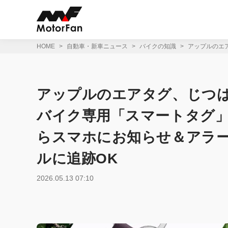
コ
ン
テ
ン
ツ
HOME
自動車・新車ニュース
バイクの知識
アップルのエ
へ
ス
キ
ッ
アップルのエアタグ、じつ
プ
バイク専用「スマートタグ
らスマホにお知らせ＆アラー
ルに追跡OK
2026.05.13 07:10