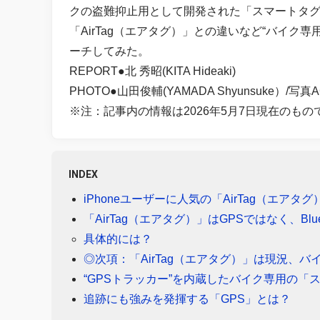
クの盗難抑止用として開発された「スマートタグ」
「AirTag（エアタグ）」との違いなど“バイク
ーチしてみた。
REPORT●北 秀昭(KITA Hideaki)
PHOTO●山田俊輔(YAMADA Shyunsuke）/写真
※注：記事内の情報は2026年5月7日現在のも
INDEX
iPhoneユーザーに人気の「AirTag（エアタ
「AirTag（エアタグ）」はGPSではなく、Blu
具体的には？
◎次項：「AirTag（エアタグ）」は現況、
“GPSトラッカー”を内蔵したバイク専用の
追跡にも強みを発揮する「GPS」とは？