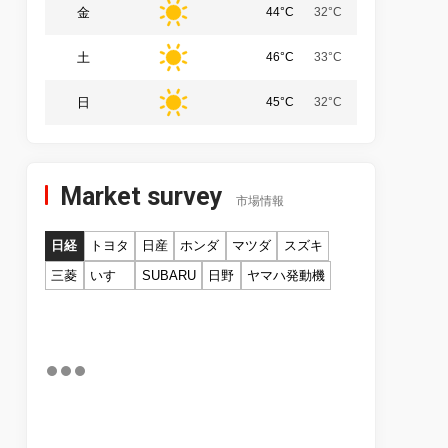
金
44°C
32°C
土
46°C
33°C
日
45°C
32°C
Market survey
市場情報
日経
トヨタ
日産
ホンダ
マツダ
スズキ
三菱
いすゞ
SUBARU
日野
ヤマハ発動機