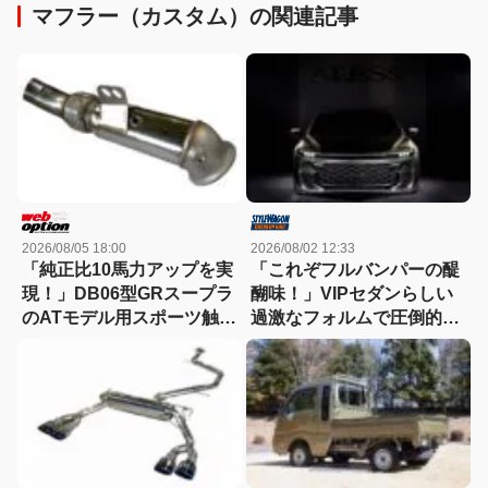
マフラー（カスタム）の関連記事
2026/08/05 18:00
2026/08/02 12:33
「純正比10馬力アップを実
「これぞフルバンパーの醍
現！」DB06型GRスープラ
醐味！」VIPセダンらしい
のATモデル用スポーツ触媒
過激なフォルムで圧倒的な
登場！
クラウンの存在感をアピー
ルする