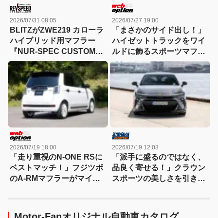
2026/07/31 08:05
2026/07/27 19:00
BLITZがZWE219 カローラ
「まさかのサイド出し！」
ハイブリッド用マフラー
ハイゼットトラックをワイ
『NUR-SPEC CUSTOM
ルドに飾るスポーツマフラ
EDITION』を発売 テール
ーが登場
は3種類を選択可
2026/07/19 18:00
2026/07/19 12:03
「走り重視のN-ONE RSに
「派手に盛るのではなく、
ベストマッチ！」フジツボ
品良く寄せる！」クラウン
のA-RMマフラーがマイチ
スポーツの美しさを引き立
ェン後のMTモデルへ適合
てる、大人の欧州風ハーフ
拡大
エアロ
Motor-Fanオリジナル自動車カタログ