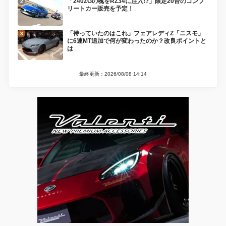
「240ZGの魂をRZ34に注入!?」限定20台のコンプ
リートカー販売を予定！
「待っていたのはこれ」フェアレディZ「ニスモ」
に6速MT追加で何が変わったのか？改良ポイントと
は
最終更新：2026/08/08 14:14