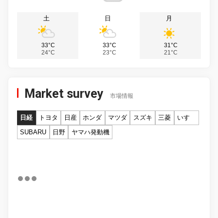
土
日
月
33°C
33°C
31°C
24°C
23°C
21°C
Market survey
市場情報
日経
トヨタ
日産
ホンダ
マツダ
スズキ
三菱
いすゞ
SUBARU
日野
ヤマハ発動機