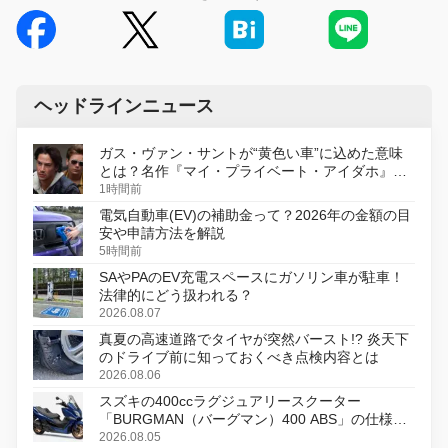
ヘッドラインニュース
ガス・ヴァン・サントが“黄色い車”に込めた意味
とは？名作『マイ・プライベート・アイダホ』が
初のデジタルリマスター版で復活
1時間前
電気自動車(EV)の補助金って？2026年の金額の目
安や申請方法を解説
5時間前
SAやPAのEV充電スペースにガソリン車が駐車！
法律的にどう扱われる？
2026.08.07
真夏の高速道路でタイヤが突然バースト!? 炎天下
のドライブ前に知っておくべき点検内容とは
2026.08.06
スズキの400ccラグジュアリースクーター
「BURGMAN（バーグマン）400 ABS」の仕様を
変更し、8月18日に発売
2026.08.05