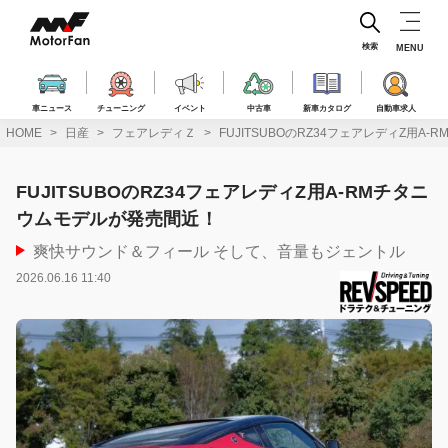
コ
ン
テ
検索
MENU
ン
ツ
へ
車ニュース
チューニング
イベント
中古車
新車カタログ
自動車求人
ス
HOME
日産
フェアレディＺ
FUJITSUBOのRZ34フェアレディZ用A
キ
ッ
プ
FUJITSUBOのRZ34フェアレディZ用A-RMチタニ
ウムモデルが発売間近！
爽快サウンド＆フィール そして、音量もジェントル
2026.06.16 11:40