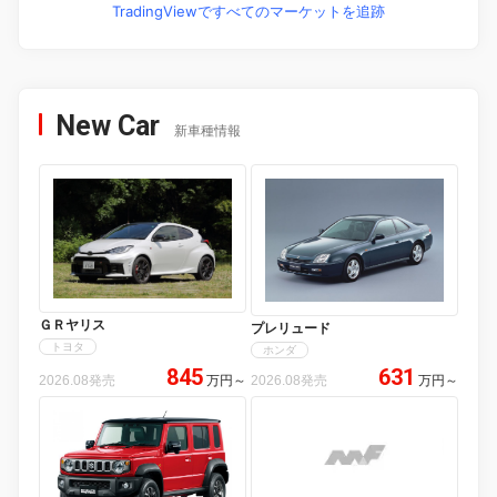
TradingViewですべてのマーケットを追跡
New Car
新車種情報
ＧＲヤリス
プレリュード
トヨタ
ホンダ
845
631
2026.08発売
万円
～
2026.08発売
万円
～