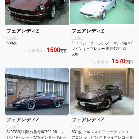
フェアレディZ
フェアレディZ
日産
日産
S30改
ZーL 2シーター フルノーマル 5速MT
1500
ツインキャブレター 走行4万キロ
中古車価格：
万円
S30
1570
中古車価格：
万円
フェアレディZ
フェアレディZ
日産
日産
240ZG/類別区分番号0070/L28エン
S31改 フルレストア モーテック エ
ジン/ギャレット製ツインターボ/Fー
アコン ラッピング ドライブレコーダ