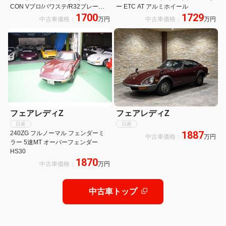
CON Vプロ/パワステ/R32ブレーキ/
ー ETC AT アルミホイール
1700
1729
レイズスピードスターAW/
中古車価格：
万円
中古車価格：
万円
フェアレディZ
フェアレディZ
日産
日産
1887
240ZG フルノーマル フェンダーミ
中古車価格：
万円
ラー 5速MT オーバーフェンダー
HS30
1870
中古車価格：
万円
中古車トップ