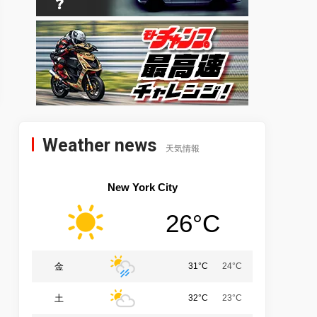
Weather news
天気情報
New York City
26°C
金
31°C
24°C
土
32°C
23°C