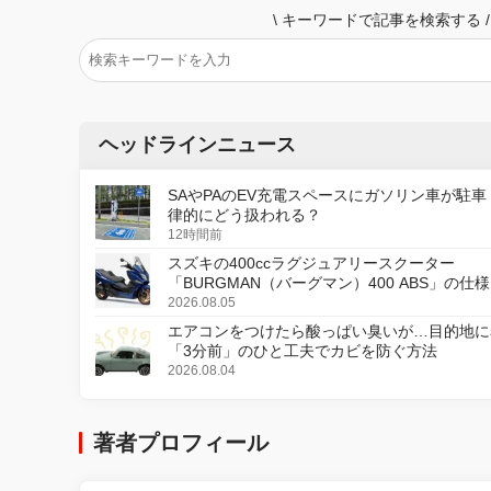
\
キーワードで記事を検索する
/
ヘッドラインニュース
SAやPAのEV充電スペースにガソリン車が駐車
律的にどう扱われる？
12時間前
スズキの400ccラグジュアリースクーター
「BURGMAN（バーグマン）400 ABS」の仕
更し、8月18日に発売
2026.08.05
エアコンをつけたら酸っぱい臭いが…目的地に
「3分前」のひと工夫でカビを防ぐ方法
2026.08.04
著者プロフィール