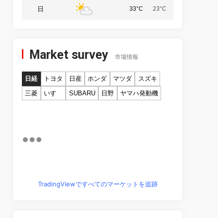
日
33°C
23°C
Market survey
市場情報
日経
トヨタ
日産
ホンダ
マツダ
スズキ
三菱
いすゞ
SUBARU
日野
ヤマハ発動機
TradingViewですべてのマーケットを追跡