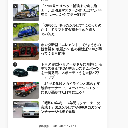
「2700発のリベット補強まで自ら施
工！」居酒屋マスターが作り上げた700
馬力“カーボンケブラーGT-R”
「GR86は“現代のシルビア”になったの
か!?」ドリフト黄金期を生きた達人、
その答え
ホンダ新型「エレメント」で“まさかの
観音開き”復活か？ あの個性派SUVが帰
ってくる可能性
トヨタ 新型ハリアーがさらに精悍に! モ
デリスタ＆TRDが専用カスタムパーツ
を一斉発売、スポーティさを大幅パワ
ーアップ!
「3台のDR30スカイラインと暮らす変
態的オーナー!?」スーパーシルエット
に取り憑かれた日常に迫る！
「昭和63年式、37年間ワンオーナーの
意地！」S13シルビアが400馬力のツイ
ンチャージ仕様で覚醒
最終更新：2026/08/07 21:11