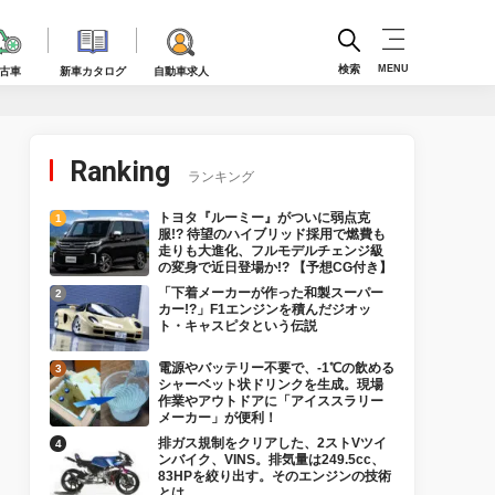
検索
MENU
古車
新車カタログ
自動車求人
Ranking
ランキング
トヨタ『ルーミー』がついに弱点克
服!? 待望のハイブリッド採用で燃費も
走りも大進化、フルモデルチェンジ級
の変身で近日登場か!? 【予想CG付き】
「下着メーカーが作った和製スーパー
カー!?」F1エンジンを積んだジオッ
ト・キャスピタという伝説
電源やバッテリー不要で、-1℃の飲める
シャーベット状ドリンクを生成。現場
作業やアウトドアに「アイススラリー
メーカー」が便利！
排ガス規制をクリアした、2ストVツイ
ンバイク、VINS。排気量は249.5cc、
83HPを絞り出す。そのエンジンの技術
とは