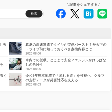
\
記事をシェアする
/
検索
！法
真夏の高速道路でタイヤが突然バースト!? 炎天下の
ドライブ前に知っておくべき点検内容とは
2026.08.06
車内での仮眠、どこまで安全？エンジンかけっぱな
様を変
しの危険性
2026.08.05
着く
令和8年熊本地震で「通れる道」を可視化、クルマ
の走行データが災害対応を支える
2026.08.03