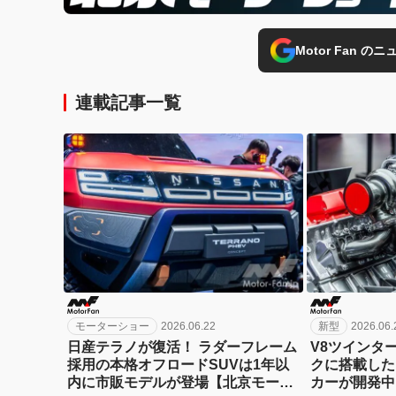
Motor Fan 
連載記事一覧
モーターショー
2026.06.22
新型
2026.06.
日産テラノが復活！ ラダーフレーム
V8ツインタ
採用の本格オフロードSUVは1年以
クに搭載した
内に市販モデルが登場【北京モータ
カーが開発中