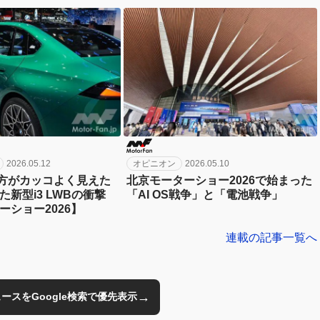
北京モーターショー
者四様
2026.05.12
オピニオン
2026.05.10
2の方がカッコよく見えた
北京モーターショー2026で始まった
新型i3 LWBの衝撃
「AI OS戦争」と「電池戦争」
ーショー2026】
連載の記事一覧へ
→
のニュースをGoogle検索で優先表示