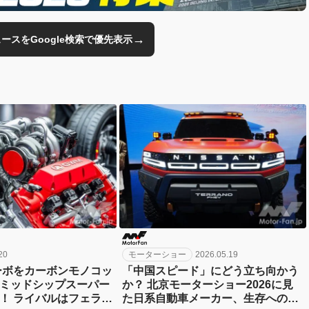
→
のニュースをGoogle検索で優先表示
20
モーターショー
2026.05.19
ーボをカーボンモノコッ
「中国スピード」にどう立ち向かう
ミッドシップスーパー
か？ 北京モーターショー2026に見
！ ライバルはフェラー
た日系自動車メーカー、生存への四