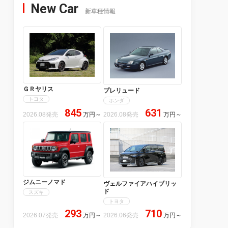
New Car
新車種情報
ＧＲヤリス
プレリュード
トヨタ
ホンダ
845
631
2026.08発売
万円
～
2026.08発売
万円
～
ジムニーノマド
ヴェルファイアハイブリッ
ド
スズキ
トヨタ
293
710
2026.07発売
万円
～
2026.06発売
万円
～