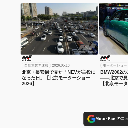
ーショー2026】
リSF90 【
2026】
自動車業界速報
2026.05.16
モーターショー
北京・長安街で見た「NEVが主役に
BMW200
なった日」【北京モーターショー
――北京で見た
2026】
【北京モータ
Motor Fan 