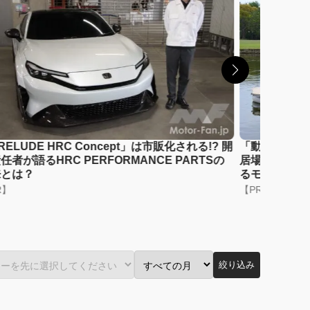
RELUDE HRC Concept」は市販化される!? 開
「動かないの
任者が語るHRC PERFORMANCE PARTSの
居場所「Six
来とは？
るモビリティ
R】
【PR】
絞り込み