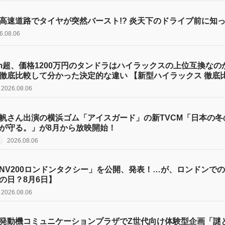
高速道路でタイヤが突然バースト!? 炎天下のドライブ前に知
6.08.06
m超、価格1200万円のタンドラはハイラックスの上位互換なの
徹底比較して分かった決定的な違い 【新型ハイラックス 徹底
2026.08.06
帆さん出演の横浜ゴム「アイスガード」の新TVCM「日本の
が守る。」が8月から放映開始！
2026.08.06
NV200ロンドンタクシー」を公開、発表！…が、ロンドンでの
の日？8月6日】
2026.08.06
発動機コミュニケーションプラザでZ世代向け体験型企画「謎