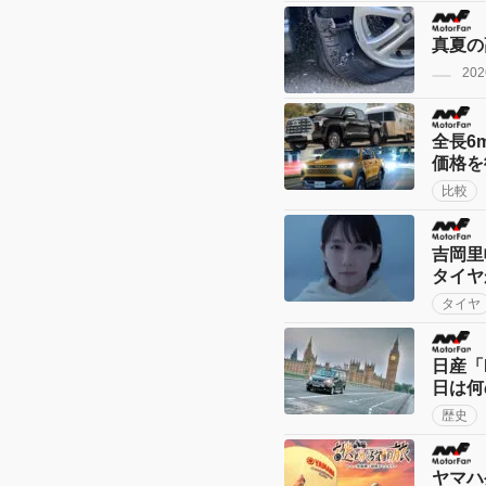
真夏の
202
全長6
価格を
比較
吉岡里
タイヤ
タイヤ
日産「
日は何
歴史
ヤマハ