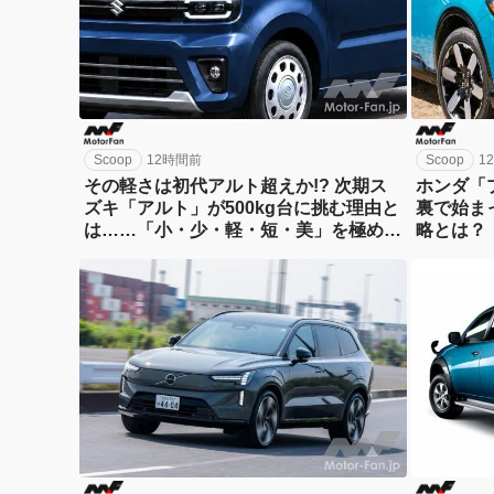
Scoop
12時間前
Scoop
1
その軽さは初代アルト超えか!? 次期ス
ホンダ「
ズキ「アルト」が500kg台に挑む理由と
裏で始ま
は……「小・少・軽・短・美」を極め
略とは？
る！