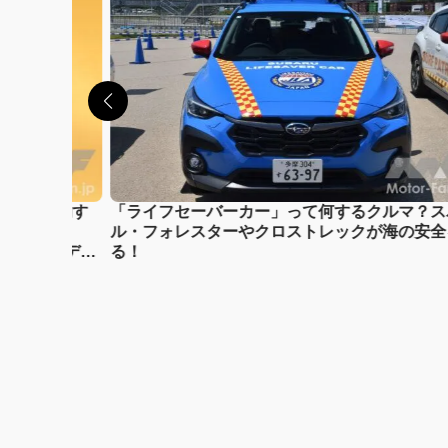
する理由。躍動す
「ライフセーバーカー」って何するクルマ？ス
 Plus
ル・フォレスターやクロストレックが海の安全
された限定版デザ
る！