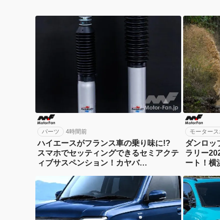
パーツ
4時間前
モータース
ハイエースがフランス車の乗り味に!?
ダンロッ
スマホでセッティングできるセミアクテ
ラリー2
ィブサスペンション！カヤバ
ート！横
『ActRide』が凄い
負!?