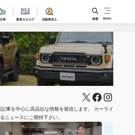
検索
MENU
古車
新車カタログ
自動車求人
X
Faceboo
Instag
関連記事を中心に高品位な情報を発信します。 カーライ
るニュースにご期待下さい。