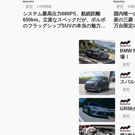
新型
17時間前
歴史
19
システム最高出力680PS、航続距離
国内唯一
650km。立派なスペックだが、ボルボ
産の三菱
のフラッグシップSUVの本当の魅力は
万台限定/
数字以外にあった！【ボルボEX90試
ート！【
乗】
BMW
場！
新型
スバル
新型
GR8
新型