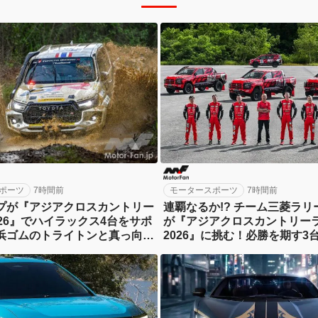
ポーツ
7時間前
モータースポーツ
7時間前
プが『アジアクロスカントリー
連覇なるか!? チーム三菱ラリ
026』でハイラックス4台をサポ
が『アジアクロスカントリー
浜ゴムのトライトンと真っ向勝
2026』に挑む！必勝を期す3台