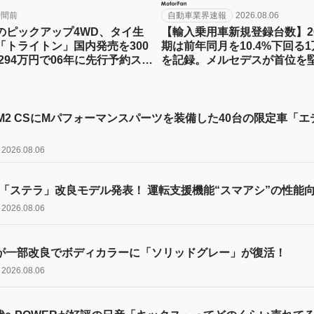
時間前
自動車業界速報
2026.08.06
のピックアップ4WD、タイ生
【輸入乗用車新規登録台数】20
「トライトン」国内発売を300
期は前年同月を10.4%下回る1万
294万円で06年に先行予約スタ
を記録。メルセデスが首位を
今日は何の日？8月7日】
 M2 CSにMパフォーマンスパーツを装備した40台の限定車「
2026.08.06
「ステラ」改良モデル発表！ 運転支援機能“スマアシ”の性能
2026.08.06
6が一部改良でボディカラーに「ソリッドグレー」が復活！
2026.08.06