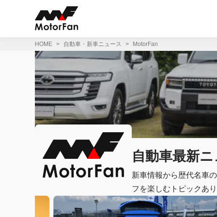
コ
ン
テ
ン
ツ
HOME
自動車・新車ニュース
MotorFan
へ
ス
キ
ッ
プ
自動車最新ニュ
新車情報から歴代名車の
フを楽しむトピックあり