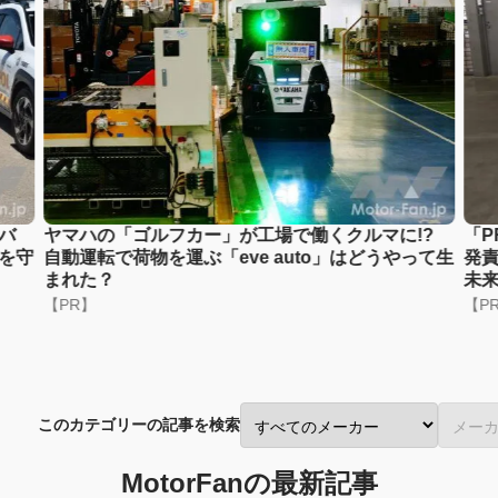
バ
ヤマハの「ゴルフカー」が工場で働くクルマに!?
「P
を守
自動運転で荷物を運ぶ「eve auto」はどうやって生
発責
まれた？
未
【PR】
【P
このカテゴリーの記事を検索
MotorFanの最新記事