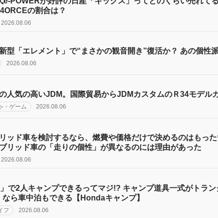
代e-POWERが好評の日産「キックス」ってどのくらい売れてる
-4ORCEの割合は？
2026.08.06
新型「エレメント」で“まさかの観音開き”復活か？ あの個性派
2026.08.06
の人気の高いJDM。国際貿易からJDMカスタムのＲ34モデル
ゃ・ゲーム
2026.08.06
リッド車を検討するなら、燃費や価格だけで決めるのはもった
ブリッド車の「走りの個性」が異なるのには理由があった
2026.08.06
X」で2人キャンプできるってマジ!? キャンプ道具一式がトラ
」なら車中泊もできる【Hondaキャンプ】
イフ
2026.08.06