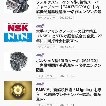
フォルクスワーゲン V型6気筒スーパー
チャージャー【EA837(CGXA)】｜内
燃機関超基礎講座 〜名作エンジン図鑑
テクノロジー
2026.05.14
大手ベアリングメーカーの日本精工
（NSK）とNTNが経営統合に合意。27
年に共同持株会社設立へ
テクノロジー
2026.05.12
ポルシェ V型6気筒ターボ【M46/20】
｜内燃機関超基礎講座 〜名作エンジン
図鑑
テクノロジー
2026.05.12
BMW M、新燃焼技術「M Ignite」を導
入 F1由来プレチャンバー燃焼が量産
直6へ
テクノロジー
2026.05.11