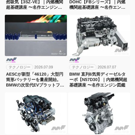
然吸気【3SZ-VE】｜内燃機関
DOHC【FBシリーズ】｜内燃
超基礎講座 〜名作エンジン図
機関超基礎講座 〜名作エンジ
鑑
ン図鑑
テクノロジー
2026.07.09
テクノロジー
2026.07.07
AESCが新型「46120」大型円
BMW 直列6気筒ディーゼルタ
筒形バッテリーを量産開始。
ーボ【N57D30】｜内燃機関超
BMWの次世代EVプラットフォ
基礎講座 〜名作エンジン図鑑
ーム「ノイエ・クラッセ」に搭
載へ