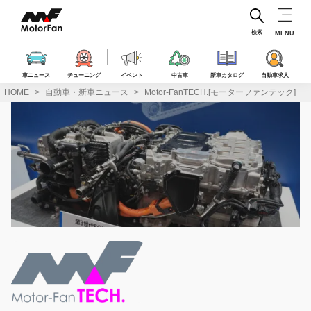
コ
ン
テ
検索
MENU
ン
ツ
へ
車ニュース
チューニング
イベント
中古車
新車カタログ
自動車求人
ス
HOME
自動車・新車ニュース
Motor-FanTECH.[モーターファンテック]
キ
ッ
プ