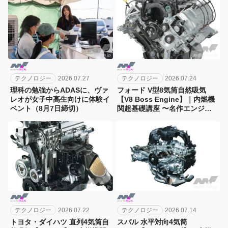
テクノロジー
2026.07.27
テクノロジー
2026.07.24
理科の勉強からADASに、ヴァ
フォード V型8気筒自然吸気
レオが女子中高生向けに体験イ
【V8 Boss Engine】｜内燃機
ベント（8月7日締切）
関超基礎講座 〜名作エンジン
図鑑
テクノロジー
2026.07.22
テクノロジー
2026.07.14
トヨタ・ダイハツ 直列4気筒自
スバル 水平対向4気筒