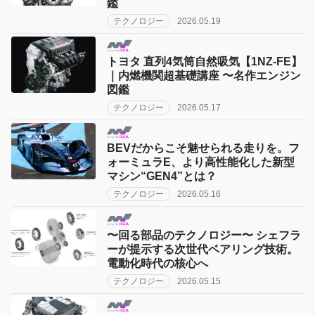
鑑
テクノロジー
2026.05.19
トヨタ 直列4気筒自然吸気【1NZ-FE】
｜内燃機関超基礎講座 〜名作エンジン
図鑑
テクノロジー
2026.05.17
BEVだからこそ魅せられる走りを。フ
ォーミュラE、より高性能化した新型
マシン“GEN4”とは？
テクノロジー
2026.05.16
〜回る部品のテクノロジー〜 シェフラ
ーが提示する次世代ベアリング技術。
電動化時代の核心へ
テクノロジー
2026.05.15