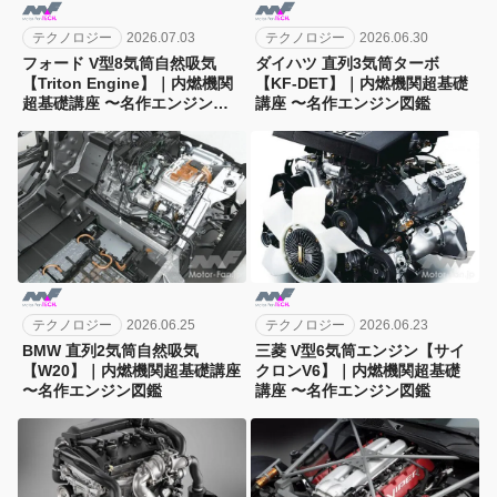
テクノロジー
2026.07.03
テクノロジー
2026.06.30
フォード V型8気筒自然吸気
ダイハツ 直列3気筒ターボ
【Triton Engine】｜内燃機関
【KF-DET】｜内燃機関超基礎
超基礎講座 〜名作エンジン図
講座 〜名作エンジン図鑑
鑑
テクノロジー
2026.06.25
テクノロジー
2026.06.23
BMW 直列2気筒自然吸気
三菱 V型6気筒エンジン【サイ
【W20】｜内燃機関超基礎講座
クロンV6】｜内燃機関超基礎
〜名作エンジン図鑑
講座 〜名作エンジン図鑑