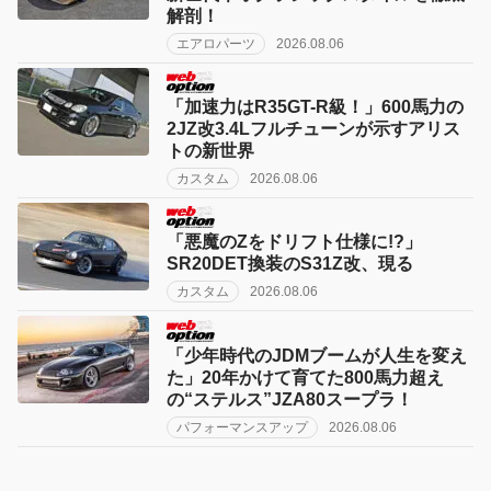
解剖！
エアロパーツ
2026.08.06
「加速力はR35GT-R級！」600馬力の
2JZ改3.4Lフルチューンが示すアリス
トの新世界
カスタム
2026.08.06
「悪魔のZをドリフト仕様に!?」
SR20DET換装のS31Z改、現る
カスタム
2026.08.06
「少年時代のJDMブームが人生を変え
た」20年かけて育てた800馬力超え
の“ステルス”JZA80スープラ！
パフォーマンスアップ
2026.08.06