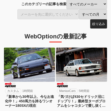
このカテゴリーの記事を検索
絞り込み
WebOptionの最新記事
カスタム
1時間前
ManiaxCars
5時間前
「新車から30年以上、今なお進
「気づけば430セドリック沼に
化中！」450馬力を誇るワンオ
ドップリ！」最終型ターボブロ
ーナー180SXの現在
アムをシャコタンで愛し抜く男
の物語