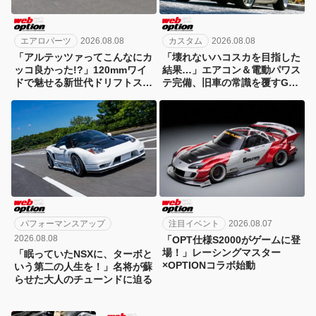
エアロパーツ
2026.08.08
カスタム
2026.08.08
「アルテッツァってこんなにカ
「壊れないハコスカを目指した
ッコ良かった!?」120mmワイ
結果…」エアコン＆電動パワス
ドで魅せる新世代ドリフトスタ
テ完備、旧車の常識を覆すGT-
イル！
R仕様のすべて
パフォーマンスアップ
注目イベント
2026.08.07
2026.08.08
「OPT仕様S2000がゲームに登
場！」レーシングマスター
「眠っていたNSXに、ターボと
×OPTIONコラボ始動
いう第二の人生を！」名将が蘇
らせた大人のチューンドに迫る