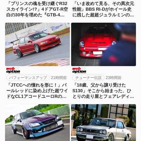
「プリンスの魂を受け継ぐR32
「いま改めて見る、その異次元
スカイライン!?」4ドアGT-R空
性能」BBS RI-Dがホイール史
白の30年を埋めた『GTB-4』
に残した超超ジュラルミンの衝
という存在
撃
パフォーマンスアップ
21時間前
チューナー伝説
23時間前
「JTCCへの憧れを形に！」パ
「18歳、父から譲り受けた
ールレッドに染め上げた超ワイ
S130」そこから始まった、ひ
ドなCL1アコードユーロRの美
とりの走り屋とフェアレディZ
学
の物語