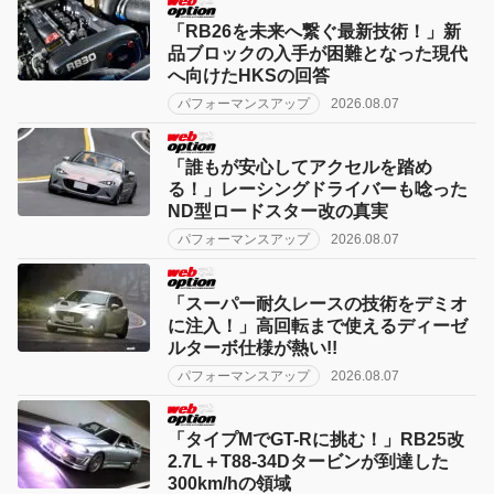
「RB26を未来へ繋ぐ最新技術！」新
品ブロックの入手が困難となった現代
へ向けたHKSの回答
パフォーマンスアップ
2026.08.07
「誰もが安心してアクセルを踏め
る！」レーシングドライバーも唸った
ND型ロードスター改の真実
パフォーマンスアップ
2026.08.07
「スーパー耐久レースの技術をデミオ
に注入！」高回転まで使えるディーゼ
ルターボ仕様が熱い!!
パフォーマンスアップ
2026.08.07
「タイプMでGT-Rに挑む！」RB25改
2.7L＋T88-34Dタービンが到達した
300km/hの領域