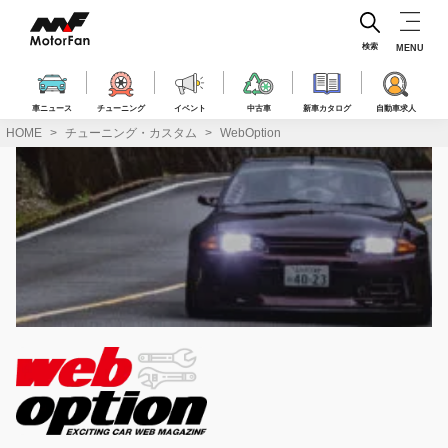
コ
ン
テ
検索
MENU
ン
ツ
へ
車ニュース
チューニング
イベント
中古車
新車カタログ
自動車求人
ス
HOME
チューニング・カスタム
WebOption
キ
ッ
プ