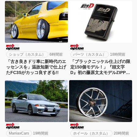
ショップ（カスタム）
6時間前
パーツ（カスタム）
18時間前
「古き良きドリ車に新時代のエ
「ブラックニッケル仕上げの限
ッセンスを」温故知新で仕上げ
定150個モデル！」『頭文字
たFC3Sがカッコ良すぎる!!
D』初の藤原文太モデルZIPPO
が登場
ManiaxCars
19時間前
ホイール（カスタム）
20時間前