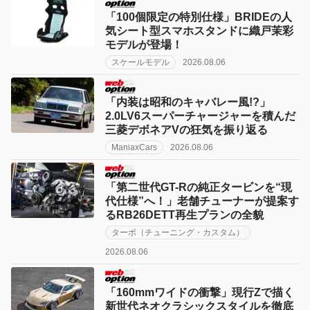
「100個限定の特別仕様」BRIDEの人
気シート型スマホスタンドに織戸茉彩
モデルが登場！
スケールモデル
2026.08.06
「内装は昭和のキャバレー風!?」
2.0LV6スーパーチャージャーを積んだ
三菱デボネアVの狂気を振り返る
ManiaxCars
2026.08.06
「第二世代GT-Rの純正タービンを“現
代仕様”へ！」老舗チューナーが提案す
るRB26DETT再生プランの全貌
ターボ（チューニング・カスタム）
2026.08.06
「160mmワイドの衝撃」現行Zで描く
新世代ネオクラシックスタイルを徹底