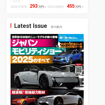
スズキ
293
455
2026.07発売
万円
～
2026.06発売
万円
～
Latest Issue
新刊案内