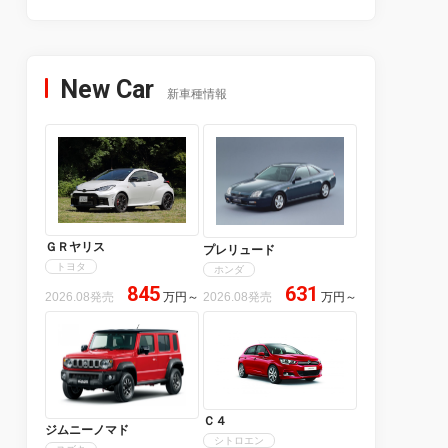
New Car
新車種情報
ＧＲヤリス
プレリュード
トヨタ
ホンダ
845
631
2026.08発売
万円
～
2026.08発売
万円
～
Ｃ４
ジムニーノマド
シトロエン