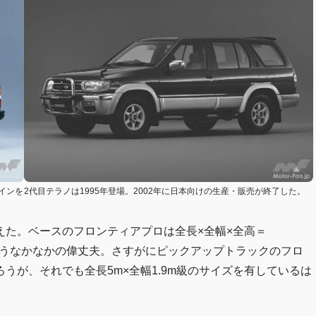
インを
2代目テラノは1995年登場。2002年に日本向けの生産・販売が終了した。
えた。ベースのフロンティアプロは全長×全幅×全高＝
0mmというなかなかの偉丈夫。さすがにピックアップトラックのフロ
うが、それでも全長5m×全幅1.9m級のサイズを有しているは