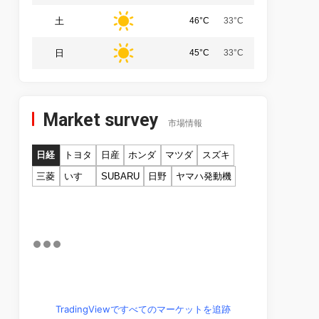
土
46°C
33°C
日
45°C
33°C
Market survey
市場情報
日経
トヨタ
日産
ホンダ
マツダ
スズキ
三菱
いすゞ
SUBARU
日野
ヤマハ発動機
TradingViewですべてのマーケットを追跡