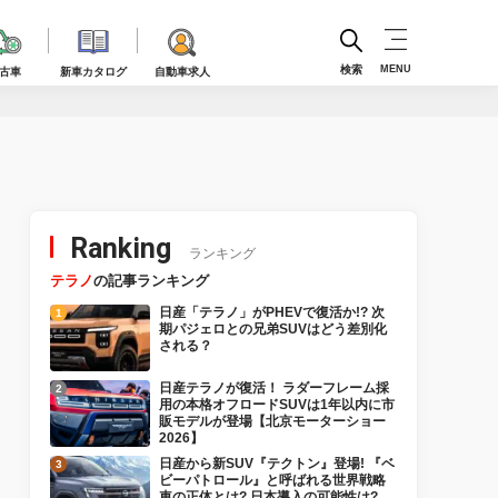
検索
MENU
古車
新車カタログ
自動車求人
】
Ranking
ランキング
テラノ
の記事ランキング
日産「テラノ」がPHEVで復活か!? 次
期パジェロとの兄弟SUVはどう差別化
される？
日産テラノが復活！ ラダーフレーム採
用の本格オフロードSUVは1年以内に市
販モデルが登場【北京モーターショー
2026】
日産から新SUV『テクトン』登場! 『ベ
ビーパトロール』と呼ばれる世界戦略
車の正体とは? 日本導入の可能性は?