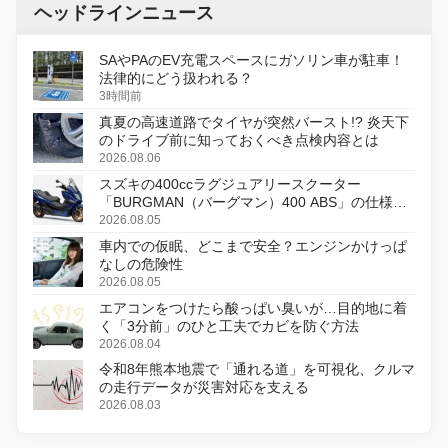
ヘッドラインニュース
SAやPAのEV充電スペースにガソリン車が駐車！
法律的にどう扱われる？
3時間前
真夏の高速道路でタイヤが突然バースト!? 炎天下
のドライブ前に知っておくべき点検内容とは
2026.08.06
スズキの400ccラグジュアリースクーター
「BURGMAN（バーグマン）400 ABS」の仕様を
変更し、8月18日に発売
2026.08.05
車内での仮眠、どこまで安全？エンジンかけっぱ
なしの危険性
2026.08.05
エアコンをつけたら酸っぱい臭いが…目的地に着
く「3分前」のひと工夫でカビを防ぐ方法
2026.08.04
令和8年熊本地震で「通れる道」を可視化、クルマ
の走行データが災害対応を支える
2026.08.03