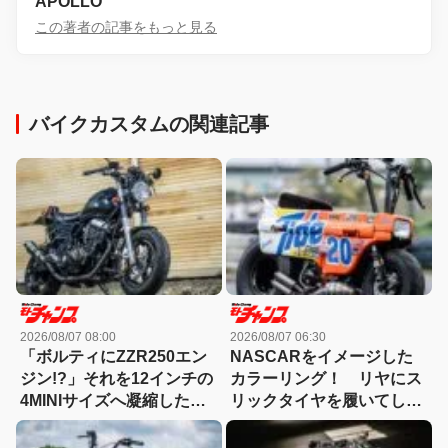
APOLLO
この著者の記事をもっと見る
バイクカスタムの関連記事
2026/08/07 08:00
2026/08/07 06:30
「ボルティにZZR250エン
NASCARをイメージした
ジン!?」それを12インチの
カラーリング！ リヤにス
4MINIサイズへ凝縮した異
リックタイヤを履いてしま
端カスタム
ったモトコンポ！