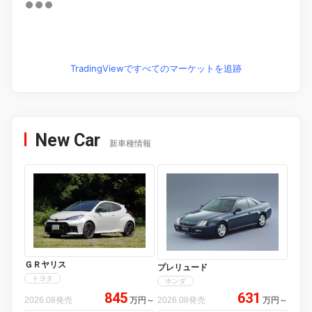
TradingViewですべてのマーケットを追跡
New Car
新車種情報
ＧＲヤリス
プレリュード
トヨタ
ホンダ
845
631
2026.08発売
万円
～
2026.08発売
万円
～