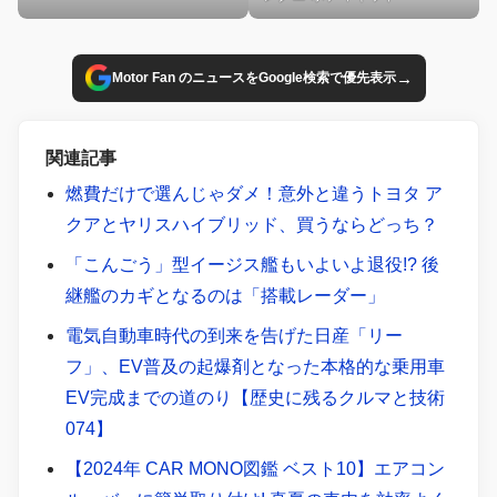
→
Motor Fan のニュースをGoogle検索で優先表示
関連記事
燃費だけで選んじゃダメ！意外と違うトヨタ ア
クアとヤリスハイブリッド、買うならどっち？
「こんごう」型イージス艦もいよいよ退役!? 後
継艦のカギとなるのは「搭載レーダー」
電気自動車時代の到来を告げた日産「リー
フ」、EV普及の起爆剤となった本格的な乗用車
EV完成までの道のり【歴史に残るクルマと技術
074】
【2024年 CAR MONO図鑑 ベスト10】エアコン