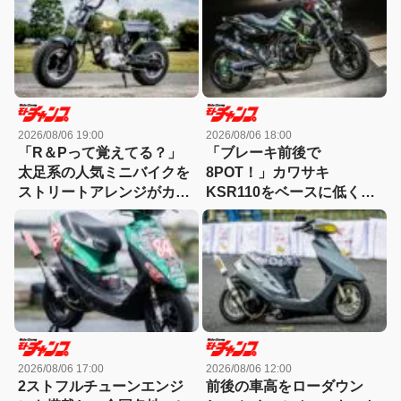
2026/08/06 19:00
2026/08/06 18:00
「R＆Pって覚えてる？」
「ブレーキ前後で
太足系の人気ミニバイクを
8POT！」カワサキ
ストリートアレンジがカッ
KSR110をベースに低く怪
コ良すぎる！
しくもっと長く！【4MINI
カスタム】
2026/08/06 17:00
2026/08/06 12:00
2ストフルチューンエンジ
前後の車高をローダウン