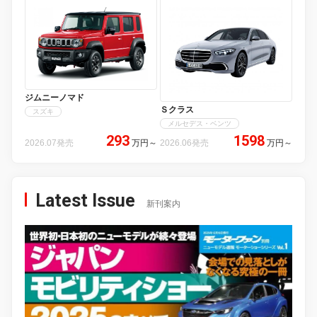
ジムニーノマド
Ｓクラス
スズキ
メルセデス・ベンツ
293
1598
2026.07発売
万円
～
2026.06発売
万円
～
Latest Issue
新刊案内