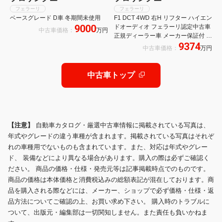
フェラーリ
フェラーリ
ベースグレード D車 冬期間未使用
F1 DCT 4WD 右H リフター ハイエン
9000
ドオーディオ フェラーリ認定中古車
中古車価格：
万円
正規ディーラー車 メーカー保証付 フ
9374
ェラーリ・ロードサイドアシスタン
中古車価格：
万円
ス Ferrari Approved
中古車トップ
【注意】
自動車カタログ・厳選中古車情報に掲載されている写真は、
年式やグレードの違う車種が含まれます。掲載されている写真はそれぞ
れの車種用でないものも含まれています。また、対応は年式やグレー
ド、 装備などにより異なる場合があります。購入の際は必ずご確認く
ださい。 商品の価格・仕様・発売元等は記事掲載時点でのものです。
商品の価格は本体価格と消費税込みの総額表記が混在しております。商
品を購入される際などには、メーカー、ショップで必ず価格・仕様・返
品方法についてご確認の上、お買い求め下さい。 購入時のトラブルに
ついて、出版元・編集部は一切関知しません。また責任も負いかねま