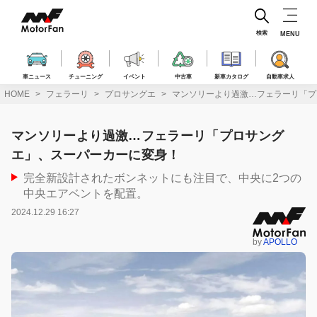
コ
ン
テ
検索
MENU
ン
ツ
へ
車ニュース
チューニング
イベント
中古車
新車カタログ
自動車求人
ス
HOME
フェラーリ
プロサングエ
マンソリーより過激…フェラーリ「プ
キ
ッ
プ
マンソリーより過激…フェラーリ「プロサング
エ」、スーパーカーに変身！
完全新設計されたボンネットにも注目で、中央に2つの
中央エアベントを配置。
2024.12.29 16:27
by
APOLLO