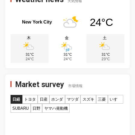
天気情報
24°C
New York City
木
金
土
31°C
31°C
31°C
24°C
24°C
23°C
Market survey
市場情報
日経
トヨタ
日産
ホンダ
マツダ
スズキ
三菱
いすゞ
SUBARU
日野
ヤマハ発動機