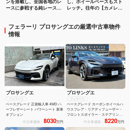
ンを搭載し、全国各地のレ
し、ホイールベースもスト
ースに参戦する純レース仕
レッチ。往年の【カメレオ
様のライブDio-ZX
ンファクトリー】が懐かし
いスーパーDioカスタム
フェラーリ プロサングエの厳選中古車物件
情報
プロサングエ
プロサングエ
フェラーリ
フェラーリ
ベースグレード 正規輸入車 4WD ハ
ベースグレード カーボンホイールハ
ーフレザーシート パワーシート 新車
ウスフレア・リアディフューザー・
オプション
フロントスポイラー・ステアリング
8030
8220
ホイール LED・センターコンソー
中古車価格：
万円
中古車価格：
万円
ル・アンダーカバー・シルキックプ