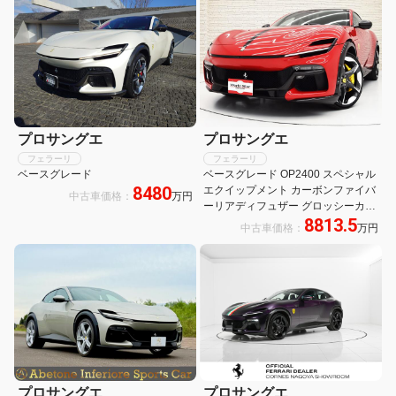
レート ブラックキャリパー ディマブ
ルルーフ
プロサングエ
プロサングエ
フェラーリ
フェラーリ
ベースグレード
ベースグレード OP2400 スペシャル
8480
エクイップメント カーボンファイバ
中古車価格：
万円
ーリアディフュザー グロッシーカー
8813.5
ボンファイバードアパネル カーボン
中古車価格：
万円
ファイバーホイールアーチ/アウター
シルカバー/Fスポイラー 黒革 禁煙
プロサングエ
プロサングエ