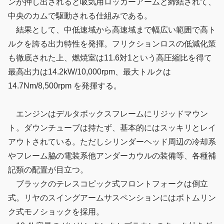
ンが押し出されると吸気用ロッカーアームと締結されて、
中央のカムで駆動される仕組みである。
結果として、中低速域から高速域まで幅広い範囲で高ト
ルクを誇る出力特性を発揮。フリクションロスの低減化策
も徹底された上、燃焼室は11.6対1という高圧縮比を得て
最高出力は14.2kW/10,000rpm、最大トルクは
14.7Nm/8,500rpm を発揮する。
エンジンはデルタボックスフレームにリジッドマウン
ト。ダウンチューブは持たず、基本的にはスッキリとレイ
アウトされている。ただしシリンダーヘッド周辺の冷却系
やフレーム脇の電装系他アンダーカウルの装備等、各種補
記類の配置が目立つ。
ブラックのテレスコピック式フロントフォークは倒立
式。リヤのスイングアームサスペンションにはボトムリン
ク式モノショックを採用。