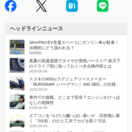
ヘッドラインニュース
SAやPAのEV充電スペースにガソリン車が駐車！
法律的にどう扱われる？
5時間前
真夏の高速道路でタイヤが突然バースト!? 炎天下
のドライブ前に知っておくべき点検内容とは
2026.08.06
スズキの400ccラグジュアリースクーター
「BURGMAN（バーグマン）400 ABS」の仕様を
変更し、8月18日に発売
2026.08.05
車内での仮眠、どこまで安全？エンジンかけっぱ
なしの危険性
2026.08.05
エアコンをつけたら酸っぱい臭いが…目的地に着
く「3分前」のひと工夫でカビを防ぐ方法
2026.08.04