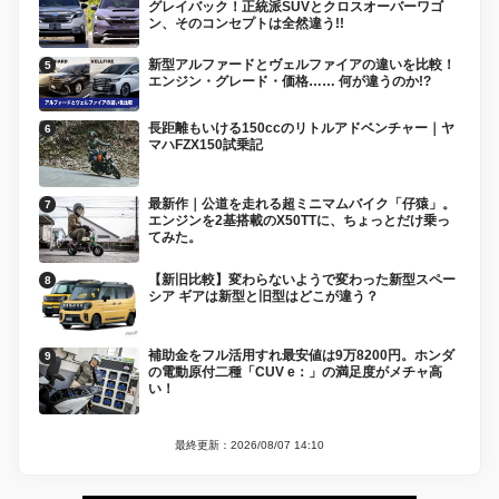
グレイバック！正統派SUVとクロスオーバーワゴ
ン、そのコンセプトは全然違う!!
新型アルファードとヴェルファイアの違いを比較！
エンジン・グレード・価格…… 何が違うのか!?
長距離もいける150ccのリトルアドベンチャー｜ヤ
マハFZX150試乗記
最新作｜公道を走れる超ミニマムバイク「仔猿」。
エンジンを2基搭載のX50TTに、ちょっとだけ乗っ
てみた。
【新旧比較】変わらないようで変わった新型スペー
シア ギアは新型と旧型はどこが違う？
補助金をフル活用すれ最安値は9万8200円。ホンダ
の電動原付二種「CUV e：」の満足度がメチャ高
い！
最終更新：2026/08/07 14:10