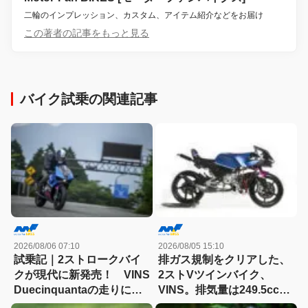
二輪のインプレッション、カスタム、アイテム紹介などをお届け
この著者の記事をもっと見る
バイク試乗の関連記事
2026/08/06 07:10
2026/08/05 15:10
試乗記｜2ストロークバイ
排ガス規制をクリアした、
クが現代に新発売！ VINS
2ストVツインバイク、
Duecinquantaの走りに大
VINS。排気量は249.5cc、
感動
83HPを絞り出す。そのエ