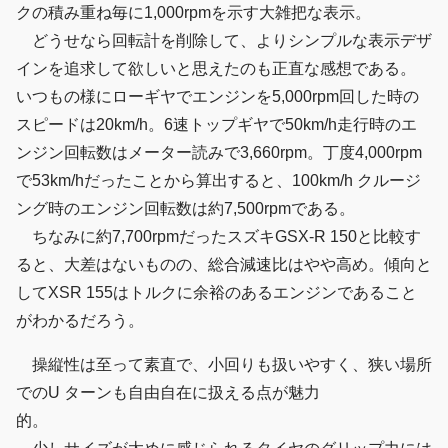
クの積み重ね毎に1,000rpmを示す大雑把な表示。
どうせなら回転計を削除して、よりシンプルな表示デザ
インを追求して欲しいと思えたのも正直な感想である。
いつもの様にローギヤでエンジンを5,000rpm回した時の
スピードは20km/h。6速トップギヤで50km/h走行時のエ
ンジン回転数はメーター読みで3,660rpm。丁度4,000rpm
で53km/hだったことから算出すると、100km/h クルージ
ング時のエンジン回転数は約7,500rpmである。
ちなみに約7,700rpmだったスズキGSX-R 150と比較す
ると、大差はないものの、総合減速比はやや高め。傾向と
してXSR 155はトルクに余裕のあるエンジンであること
がわかるだろう。
操縦性は至って素直で、小回りも扱いやすく、狭い場所
でのU ターンも自由自在に扱える点が魅力
的。