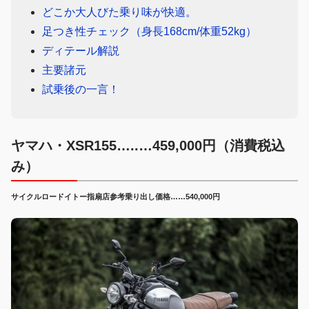
どこか大人びた乗り味が快適。
足つき性チェック（身長168cm/体重52kg）
ディテール解説
主要諸元
試乗後の一言！
ヤマハ・XSR155…..…459,000円（消費税込
み）
サイクルロードイトー指扇店参考乗り出し価格……540,000円