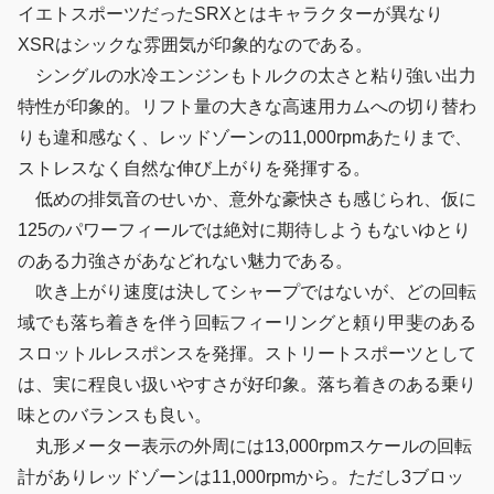
イエトスポーツだったSRXとはキャラクターが異なり
XSRはシックな雰囲気が印象的なのである。
シングルの水冷エンジンもトルクの太さと粘り強い出力
特性が印象的。リフト量の大きな高速用カムへの切り替わ
りも違和感なく、レッドゾーンの11,000rpmあたりまで、
ストレスなく自然な伸び上がりを発揮する。
低めの排気音のせいか、意外な豪快さも感じられ、仮に
125のパワーフィールでは絶対に期待しようもないゆとり
のある力強さがあなどれない魅力である。
吹き上がり速度は決してシャープではないが、どの回転
域でも落ち着きを伴う回転フィーリングと頼り甲斐のある
スロットルレスポンスを発揮。ストリートスポーツとして
は、実に程良い扱いやすさが好印象。落ち着きのある乗り
味とのバランスも良い。
丸形メーター表示の外周には13,000rpmスケールの回転
計がありレッドゾーンは11,000rpmから。ただし3ブロッ