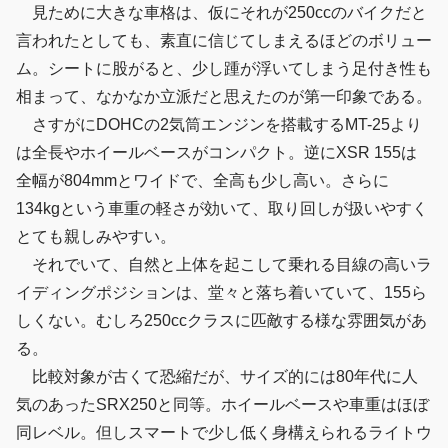
見ために大きな車格は、仮にそれが250ccのバイクだと
言われたとしても、素直に信じてしまえるほどのボリュー
ム。シートに股がると、少し踵が浮いてしまう足付き性も
相まって、なかなか立派だと思えたのが第一印象である。
さすがにDOHCの2気筒エンジンを搭載するMT-25より
は全長やホイールベースがコンパクト。逆にXSR 155は
全幅が804mmとワイドで、全高も少し高い。さらに
134kgという車重の軽さが効いて、取り回しが扱いやすく
とても親しみやすい。
それでいて、自然と上体を起こして乗れる目線の高いラ
イディングポジションは、堂々と落ち着いていて、155ら
しくない。むしろ250ccクラスに匹敵する様な雰囲気があ
る。
比較対象が古くて恐縮だが、サイズ的には80年代に人
気のあったSRX250と同等。ホイールベースや車重はほぼ
同レベル。但しスマートで少し低く身構えられるライトウ