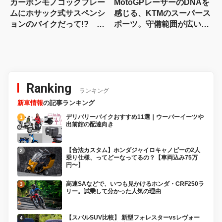
カーボンモノコックフレー
MotoGPレーサーのDNAを
ムにホサック式サスペンシ
感じる、KTMのスーパース
ョンのバイクだって!? ヴ
ポーツ。守備範囲が広い史
ィンス・ドゥエチンクアン
上最高のパラレルツイン
タの常識を覆す車体設計
「KTM 990RC R 試乗記」
Ranking
ランキング
新車情報
の記事ランキング
デリバリーバイクおすすめ11選｜ウーバーイーツや
出前館の配達向き
【合法カスタム】ホンダジャイロキャノピーの2人
乗り仕様、ってどーなってるの？【車両込み75万
円〜】
高速SAなどで、いつも見かけるホンダ・CRF250ラ
リー。試乗して分かった人気の理由
【スバルSUV比較】 新型フォレスターvsレヴォー