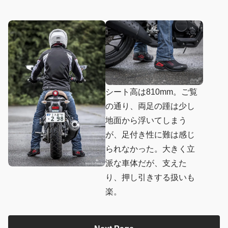
シート高は810mm。ご覧
の通り、両足の踵は少し
地面から浮いてしまう
が、足付き性に難は感じ
られなかった。大きく立
派な車体だが、支えた
り、押し引きする扱いも
楽。