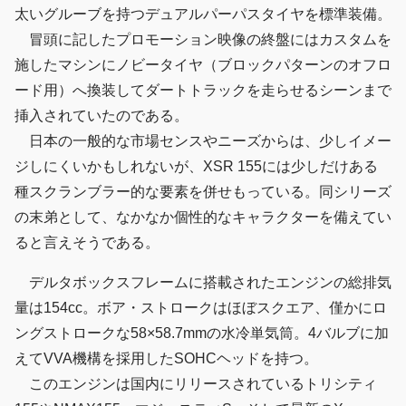
太いグルーブを持つデュアルパーパスタイヤを標準装備。
冒頭に記したプロモーション映像の終盤にはカスタムを
施したマシンにノビータイヤ（ブロックパターンのオフロ
ード用）へ換装してダートトラックを走らせるシーンまで
挿入されていたのである。
日本の一般的な市場センスやニーズからは、少しイメー
ジしにくいかもしれないが、XSR 155には少しだけある
種スクランブラー的な要素を併せもっている。同シリーズ
の末弟として、なかなか個性的なキャラクターを備えてい
ると言えそうである。
デルタボックスフレームに搭載されたエンジンの総排気
量は154cc。ボア・ストロークはほぼスクエア、僅かにロ
ングストロークな58×58.7mmの水冷単気筒。4バルブに加
えてVVA機構を採用したSOHCヘッドを持つ。
このエンジンは国内にリリースされているトリシティ