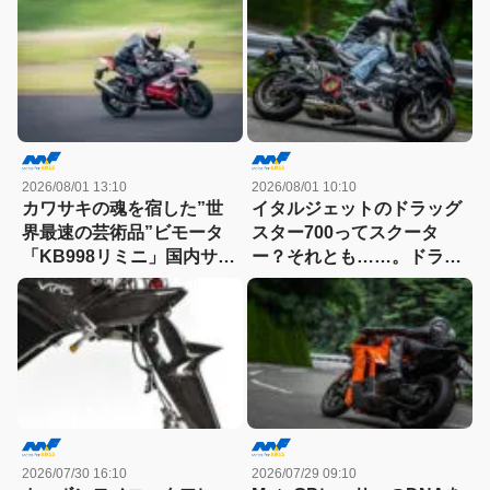
ンジンの技術とは
2026/08/01 13:10
2026/08/01 10:10
カワサキの魂を宿した”世
イタルジェットのドラッグ
界最速の芸術品”ビモータ
スター700ってスクータ
「KB998リミニ」国内サー
ー？それとも……。ドラッ
キット試乗記
グスター700ツイン・リミ
テッドエディション試乗記
2026/07/30 16:10
2026/07/29 09:10