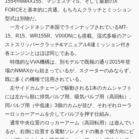
155やNMAX155、マジェスティS、そして最新のX
FORCEと基本的に共通。もちろんクラッチとミッション
型式は別物だ。
一方インドネシア本国でラインナップされているMT-
15、R15、WR155R、VIXIONにも搭載。湿式多板のアシ
ストスリッパークラッチ&マニュアル6速ミッション付き
各エンジンとはほぼ同じである。
特徴的なVVA機構は、別モデルで既報の通り2015年登
場のNMAXから始まっているが、スクーターのみならず、
既に多くの機種で活用されている。
左サイドカムチェーンで駆動される1本のカムシャフト
には左から順に排気バルブ用、吸気バルブ用（高回転）、
同バルブ用（中低速）3個のカムが並び、それぞれローラ
ーロッカーアームを介してバルブを押す仕組み。
通常中央位置のロッカーアーム（高回転用）は遊んでい
るが、右側に位置する電動ソレノイドの働きで横方向にピ