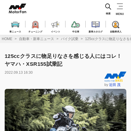
コ
ン
テ
検索
MENU
ン
ツ
へ
車ニュース
チューニング
イベント
中古車
新車カタログ
自動車求人
ス
HOME
自動車・新車ニュース
バイク試乗
125ccクラスに物足りなさ
キ
ッ
プ
125ccクラスに物足りなさを感じる人にはコレ！
ヤマハ・XSR155試乗記
2022.09.13 16:30
by
近田 茂