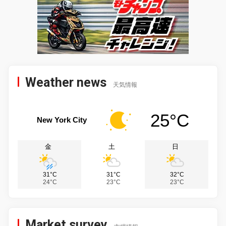
Weather news
天気情報
25°C
New York City
金
土
日
31°C
31°C
32°C
24°C
23°C
23°C
Market survey