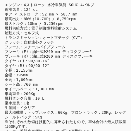
エンジン：4ストローク 水冷単気筒 SOHC 4バルブ

総排気量：124 cc

ボア × ストローク：52 mm × 58.7 mm

最高出力：8kW（10.7HP）/ 8,750rpm

最大トルク：10Nm / 5,250rpm

燃料供給方式：電子制御燃料噴射システム

始動方式：セルフ式

トランスミッション：オートマチック（CVT）

クラッチ：自動遠心クラッチ

フレーム：スチールパイプフレーム

ブレーキ（F)：油圧式Φ240 mm ディスクブレーキ

ブレーキ（R)：油圧式Φ200 mm ディスクブレーキ

タイヤ（F)：90/80-16”

タイヤ（R)：90/90-12”

全長：2,155mm

全幅：795mm

全高：1,690mm

シート高：760 mm

ホイールベース：1,380 mm

車両重量：200Kg

燃料タンク容量：10 L

乗車定員：1名

生産国：イタリア

最大積載量：トップボックス：60Kg、フロントラック：20Kg、レッグ
シールドバッグ：5Kg

※それぞれの数値は技術的に算出されたもので、車体合計の最大積載量
は60Kgです。
