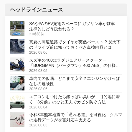
ヘッドラインニュース
SAやPAのEV充電スペースにガソリン車が駐車！
法律的にどう扱われる？
21時間前
真夏の高速道路でタイヤが突然バースト!? 炎天下
のドライブ前に知っておくべき点検内容とは
2026.08.06
スズキの400ccラグジュアリースクーター
「BURGMAN（バーグマン）400 ABS」の仕様を
変更し、8月18日に発売
2026.08.05
車内での仮眠、どこまで安全？エンジンかけっぱ
なしの危険性
2026.08.05
エアコンをつけたら酸っぱい臭いが…目的地に着
く「3分前」のひと工夫でカビを防ぐ方法
2026.08.04
令和8年熊本地震で「通れる道」を可視化、クルマ
の走行データが災害対応を支える
2026.08.03