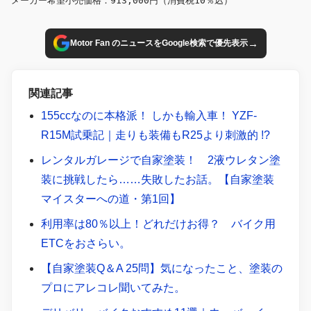
メーカー希望小売価格：913,000円（消費税10％込）
→
Motor Fan のニュースをGoogle検索で優先表示
関連記事
155ccなのに本格派！ しかも輸入車！ YZF-
R15M試乗記｜走りも装備もR25より刺激的 !?
レンタルガレージで自家塗装！ 2液ウレタン塗
装に挑戦したら……失敗したお話。【自家塗装
マイスターへの道・第1回】
利用率は80％以上！どれだけお得？ バイク用
ETCをおさらい。
【自家塗装Q＆A 25問】気になったこと、塗装の
プロにアレコレ聞いてみた。