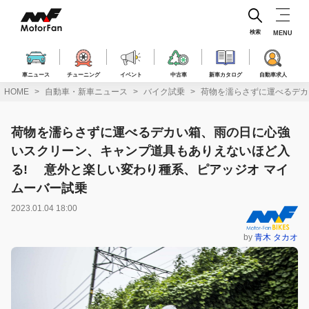
コ
ン
テ
検索
MENU
ン
ツ
へ
車ニュース
チューニング
イベント
中古車
新車カタログ
自動車求人
ス
HOME
自動車・新車ニュース
バイク試乗
荷物を濡らさずに運べるデカ
キ
ッ
プ
荷物を濡らさずに運べるデカい箱、雨の日に心強
いスクリーン、キャンプ道具もありえないほど入
る! 意外と楽しい変わり種系、ピアッジオ マイ
ムーバー試乗
2023.01.04 18:00
by
青木 タカオ