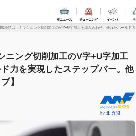
車ニュース
チューニング
イベント
中
100種類以上！マシニング切削加工のV字+U字加工を組み合わせ、優れたホールド
シニング切削加工のV字+U字加工
ルド力を実現したステップバー。他
ィブ】
by
北 秀昭