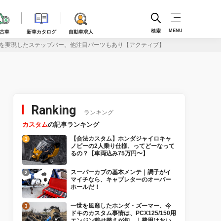
検索
MENU
古車
新車カタログ
自動車求人
力を実現したステップバー。他注目パーツもあり【アクティブ】
Ranking
ランキング
カスタム
の記事ランキング
【合法カスタム】ホンダジャイロキャ
ノピーの2人乗り仕様、ってどーなって
るの？【車両込み75万円〜】
スーパーカブの基本メンテ｜調子がイ
マイチなら、キャブレターのオーバー
ホールだ！
一世を風靡したホンダ・ズーマー、今
ドキのカスタム事情は、PCX125/150用
エンジン載せ替えが旬。｜費用はおい