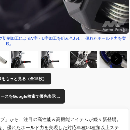
ング切削加工によるV字・U字加工を組み合わせ、優れたホールド力を実
現。
像をもっと見る（全15枚）
→
のニュースをGoogle検索で優先表示
ィブ」から、注目の高性能＆高機能アイテムが続々新登場。
せ、優れたホールド力を実現した対応車種00種類以上ステ