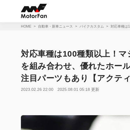
コ
ン
テ
ン
ツ
HOME
自動車・新車ニュース
バイクカスタム
対応車種は
へ
ス
キ
ッ
対応車種は100種類以上！マ
プ
を組み合わせ、優れたホー
注目パーツもあり【アクテ
2023.02.26 22:00
2025.08.01 05:18 更新