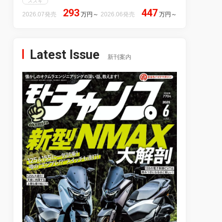
スズキ
293
447
2026.07発売
万円
～
2026.06発売
万円
～
Latest Issue
新刊案内