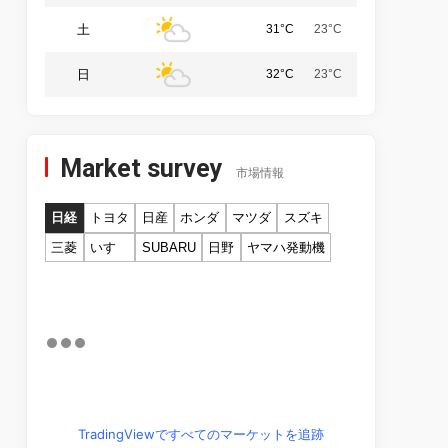
土
31°C
23°C
日
32°C
23°C
Market survey
市場情報
日経
トヨタ
日産
ホンダ
マツダ
スズキ
三菱
いすゞ
SUBARU
日野
ヤマハ発動機
TradingViewですべてのマーケットを追跡