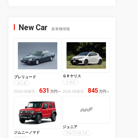
New Car
新車種情報
ＧＲヤリス
プレリュード
トヨタ
ホンダ
631
845
2026.08発売
万円
～
2026.08発売
万円
～
ジュニア
ジムニーノマド
アルファロメオ