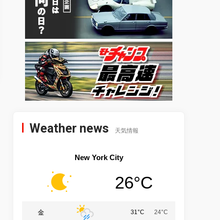
Weather news
天気情報
New York City
26°C
金
31°C
24°C