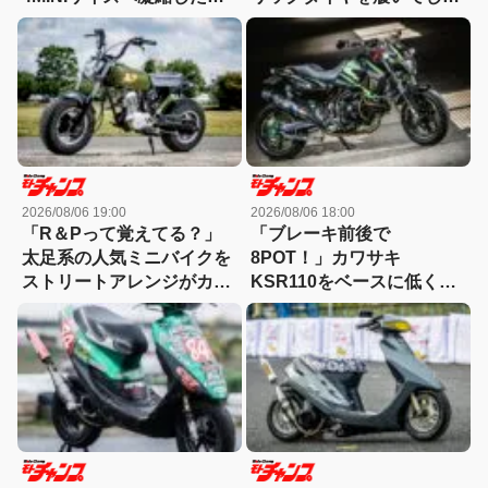
端カスタム
ったモトコンポ！
2026/08/06 19:00
2026/08/06 18:00
「R＆Pって覚えてる？」
「ブレーキ前後で
太足系の人気ミニバイクを
8POT！」カワサキ
ストリートアレンジがカッ
KSR110をベースに低く怪
コ良すぎる！
しくもっと長く！【4MINI
カスタム】