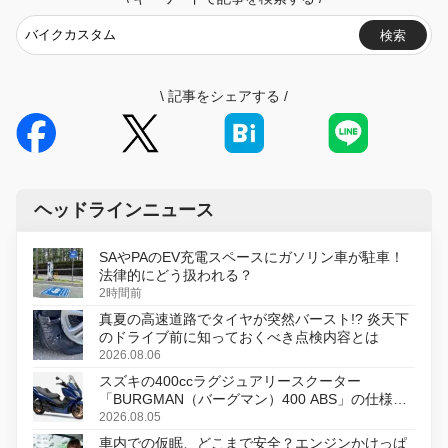
検索
\
記事をシェアする
/
ヘッドラインニュース
SAやPAのEV充電スペースにガソリン車が駐車！
法律的にどう扱われる？
2時間前
真夏の高速道路でタイヤが突然バースト!? 炎天下
のドライブ前に知っておくべき点検内容とは
2026.08.06
スズキの400ccラグジュアリースクーター
「BURGMAN（バーグマン）400 ABS」の仕様を
変更し、8月18日に発売
2026.08.05
車内での仮眠、どこまで安全？エンジンかけっぱ