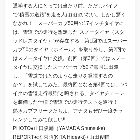
通学する人にとっては当たり前。ただしバイク
で“積雪の道路”を走る人はほぼいない。しかし驚く
なかれ！ スーパーカブ50用の17インチタイヤに
は、雪道での走行を想定した“スノータイヤ（スタ
ッドレスタイヤ）”が存在する。第1回ではスーパー
カブ50のタイヤ（ホイール）を取り外し、第2回で
はスノータイヤに交換。前回（第3回）ではスノー
タイヤに交換したスーパーカブ50で雪国に出陣
し、「雪道ではどのような走りを発揮するの
か？」を試してみた。最終回となる第4回では、“バ
イクの雪道走行最強”と噂される、タイヤチェーン
を装備した仕様で雪道での走行テストを遂行！
熱きカブフリークたちよ、アナタもぜひ一度チャ
レンジしてみて欲しい!!
PHOTO●山田俊輔（YAMADA Shunsuke)
REPORT●北 秀昭(KITA Hideaki) / 山田俊輔