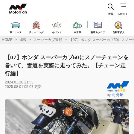
コ
ン
テ
検索
MENU
ン
ツ
へ
車ニュース
チューニング
イベント
中古車
新車カタログ
自動車求人
ス
HOME
連載
スーパーカブ連載
【07】ホンダ スーパーカブ50にス
キ
ッ
プ
【07】ホンダ スーパーカブ50にスノーチェーンを
巻いて、雪道を実際に走ってみた。【チェーン走
行編】
2024.01.20 21:55
2025.08.01 05:07 更新
by
北 秀昭