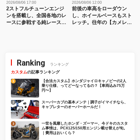
2026/08/06 17:00
2026/08/06 12:00
2ストフルチューンエンジ
前後の車高をローダウン
ンを搭載し、全国各地のレ
し、ホイールベースもスト
ースに参戦する純レース仕
レッチ。往年の【カメレオ
様のライブDio-ZX
ンファクトリー】が懐かし
いスーパーDioカスタム
Ranking
ランキング
カスタム
の記事ランキング
【合法カスタム】ホンダジャイロキャノピーの2人
乗り仕様、ってどーなってるの？【車両込み75万
円〜】
スーパーカブの基本メンテ｜調子がイマイチなら、
キャブレターのオーバーホールだ！
一世を風靡したホンダ・ズーマー、今ドキのカスタ
ム事情は、PCX125/150用エンジン載せ替えが旬。
｜費用はおいくら？