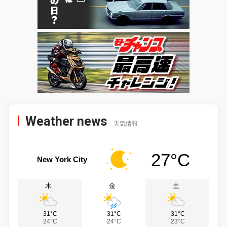
Weather news
天気情報
27°C
New York City
木
金
土
31°C
31°C
31°C
24°C
24°C
23°C