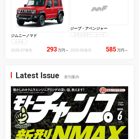
ジープ・アベンジャー
クライスラー・ジープ
ジムニーノマド
スズキ
293
585
2026.07発売
万円
～
2026.06発売
万円
～
Latest Issue
新刊案内