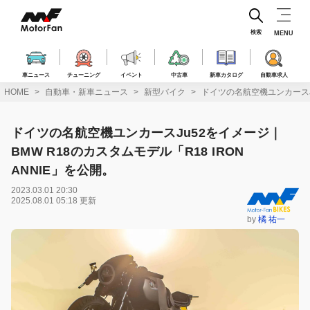
コ
ン
テ
検索
MENU
ン
ツ
へ
車ニュース
チューニング
イベント
中古車
新車カタログ
自動車求人
ス
HOME
自動車・新車ニュース
新型バイク
ドイツの名航空機ユンカースJu
キ
ッ
プ
ドイツの名航空機ユンカースJu52をイメージ｜
BMW R18のカスタムモデル「R18 IRON
ANNIE」を公開。
2023.03.01 20:30
2025.08.01 05:18 更新
by
橘 祐一