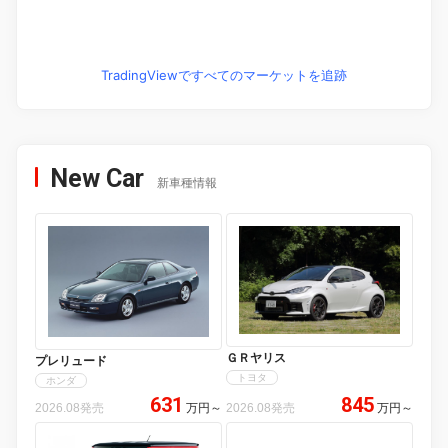
TradingViewですべてのマーケットを追跡
New Car
新車種情報
ＧＲヤリス
プレリュード
トヨタ
ホンダ
631
845
2026.08発売
万円
～
2026.08発売
万円
～