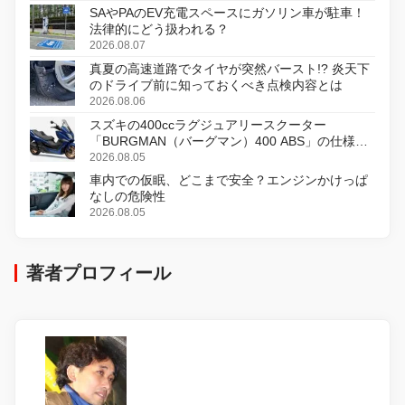
SAやPAのEV充電スペースにガソリン車が駐車！
法律的にどう扱われる？
2026.08.07
真夏の高速道路でタイヤが突然バースト!? 炎天下
のドライブ前に知っておくべき点検内容とは
2026.08.06
スズキの400ccラグジュアリースクーター
「BURGMAN（バーグマン）400 ABS」の仕様を
変更し、8月18日に発売
2026.08.05
車内での仮眠、どこまで安全？エンジンかけっぱ
なしの危険性
2026.08.05
著者プロフィール