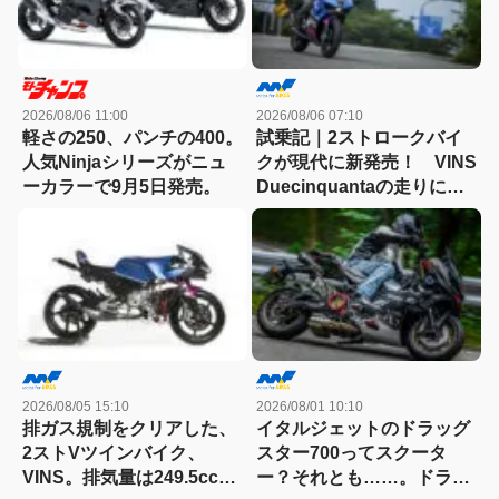
2026/08/06 11:00
2026/08/06 07:10
軽さの250、パンチの400。
試乗記｜2ストロークバイ
人気Ninjaシリーズがニュ
クが現代に新発売！ VINS
ーカラーで9月5日発売。
Duecinquantaの走りに大
感動
2026/08/05 15:10
2026/08/01 10:10
排ガス規制をクリアした、
イタルジェットのドラッグ
2ストVツインバイク、
スター700ってスクータ
VINS。排気量は249.5cc、
ー？それとも……。ドラッ