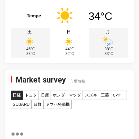
34°C
Tempe
土
日
月
45°C
44°C
38°C
33°C
32°C
33°C
Market survey
市場情報
日経
トヨタ
日産
ホンダ
マツダ
スズキ
三菱
いすゞ
SUBARU
日野
ヤマハ発動機