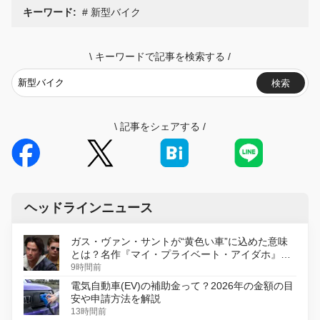
キーワード:
新型バイク
\
キーワードで記事を検索する
/
検索
\
記事をシェアする
/
ヘッドラインニュース
ガス・ヴァン・サントが“黄色い車”に込めた意味
とは？名作『マイ・プライベート・アイダホ』が
初のデジタルリマスター版で復活
9時間前
電気自動車(EV)の補助金って？2026年の金額の目
安や申請方法を解説
13時間前