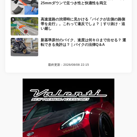
25mmダウンで足つき性と快適性を両立
高速道路の渋滞時に見かける「バイクが左側の路側
帯を走行」。これって違反でしょ？｜すり抜け・追
い越し
新基準原付のバイク、速度は何キロまで出せる？ 運
転できる免許は？｜バイクの法律Q＆A
最終更新：2026/08/08 22:15