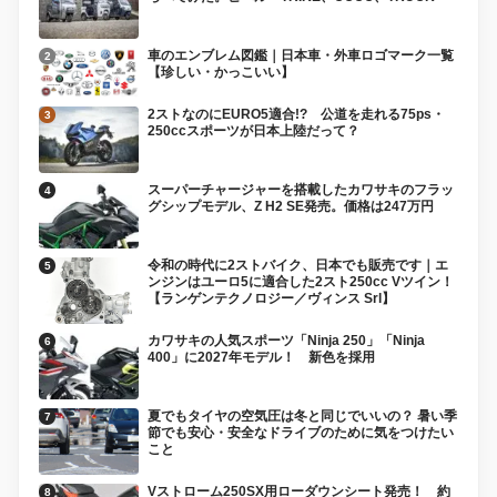
車のエンブレム図鑑｜日本車・外車ロゴマーク一覧
【珍しい・かっこいい】
2ストなのにEURO5適合!? 公道を走れる75ps・
250ccスポーツが日本上陸だって？
スーパーチャージャーを搭載したカワサキのフラッ
グシップモデル、Z H2 SE発売。価格は247万円
令和の時代に2ストバイク、日本でも販売です｜エ
ンジンはユーロ5に適合した2スト250cc Vツイン！
【ランゲンテクノロジー／ヴィンス Srl】
カワサキの人気スポーツ「Ninja 250」「Ninja
400」に2027年モデル！ 新色を採用
夏でもタイヤの空気圧は冬と同じでいいの？ 暑い季
節でも安心・安全なドライブのために気をつけたい
こと
Vストローム250SX用ローダウンシート発売！ 約