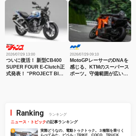
83HPを絞り出す。そのエ
グスター700ツイン・リミ
ンジンの技術とは
テッドエディション試乗記
2026/07/29 13:00
2026/07/29 09:10
ついに復活！ 新型CB400
MotoGPレーサーのDNAを
SUPER FOUR E-Clutch正
感じる、KTMのスーパース
式発表！ “PROJECT BIG-
ポーツ。守備範囲が広い史
1″の伝説が帰ってきた
上最高のパラレルツイン
「KTM 990RC R 試乗記」
Ranking
ランキング
ニュース・トピック
の記事ランキング
実際どうなの、電動トゥクトゥク。３種類を乗りく
らべてみた。ビベル・TRIKE、COCO、TRUCK