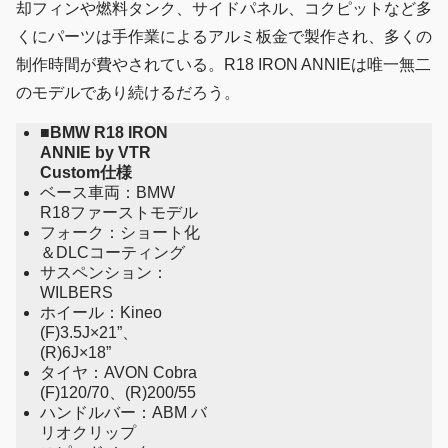
却フィンや燃料タンク、サイドパネル、コクピットなど多
くにパーツは手作業によるアルミ板金で製作され、多くの
制作時間が費やされている。R18 IRON ANNIEは唯一無二
のモデルであり続けるだろう。
■BMW R18 IRON
ANNIE by VTR
Custom仕様
ベース車両：BMW
R18ファーストモデル
フォーク：ショート化
＆DLCコーティング
サスペンション：
WILBERS
ホイール：Kineo
(F)3.5J×21”、
(R)6J×18”
タイヤ：AVON Cobra
(F)120/70、(R)200/55
ハンドルバー：ABM バ
リオクリップ