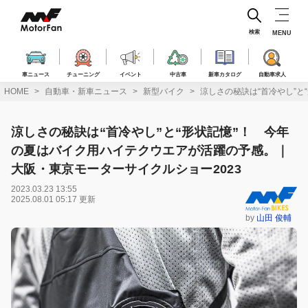
コ
ン
テ
検索
MENU
ン
ツ
へ
車ニュース
チューニング
イベント
中古車
新車カタログ
自動車求人
ス
HOME
自動車・新車ニュース
新型バイク
涼しさの秘訣は“首冷やし”と
キ
ッ
プ
涼しさの秘訣は“首冷やし”と“形状記憶”！ 今年
の夏はバイク用ハイテクウエアが活躍の予感。｜
大阪・東京モーターサイクルショー2023
2023.03.23 13:55
2025.08.01 05:17 更新
by
山田 俊輔