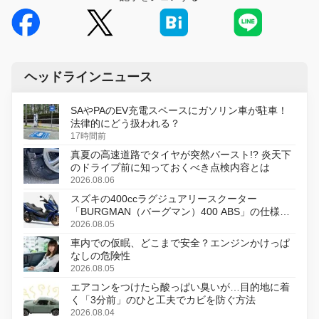
ヘッドラインニュース
SAやPAのEV充電スペースにガソリン車が駐車！
法律的にどう扱われる？
17時間前
真夏の高速道路でタイヤが突然バースト!? 炎天下
のドライブ前に知っておくべき点検内容とは
2026.08.06
スズキの400ccラグジュアリースクーター
「BURGMAN（バーグマン）400 ABS」の仕様を
変更し、8月18日に発売
2026.08.05
車内での仮眠、どこまで安全？エンジンかけっぱ
なしの危険性
2026.08.05
エアコンをつけたら酸っぱい臭いが…目的地に着
く「3分前」のひと工夫でカビを防ぐ方法
2026.08.04