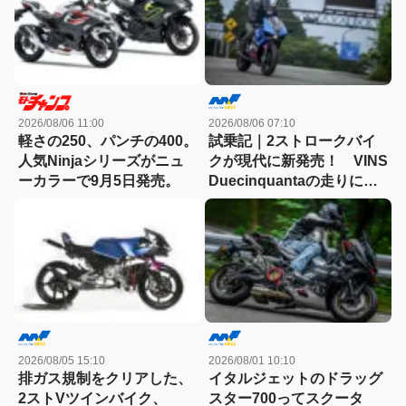
2026/08/06 11:00
2026/08/06 07:10
軽さの250、パンチの400。
試乗記｜2ストロークバイ
人気Ninjaシリーズがニュ
クが現代に新発売！ VINS
ーカラーで9月5日発売。
Duecinquantaの走りに大
感動
2026/08/05 15:10
2026/08/01 10:10
排ガス規制をクリアした、
イタルジェットのドラッグ
2ストVツインバイク、
スター700ってスクータ