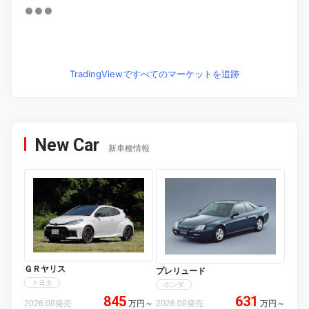
TradingViewですべてのマーケットを追跡
New Car
新車種情報
ＧＲヤリス
プレリュード
トヨタ
ホンダ
845
631
2026.08発売
万円
～
2026.08発売
万円
～