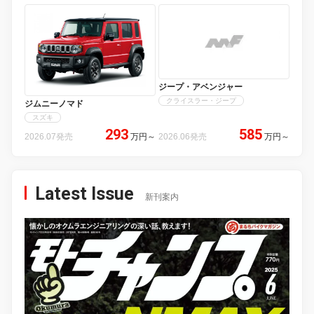
ジープ・アベンジャー
クライスラー・ジープ
ジムニーノマド
スズキ
293
585
2026.07発売
万円
～
2026.06発売
万円
～
Latest Issue
新刊案内