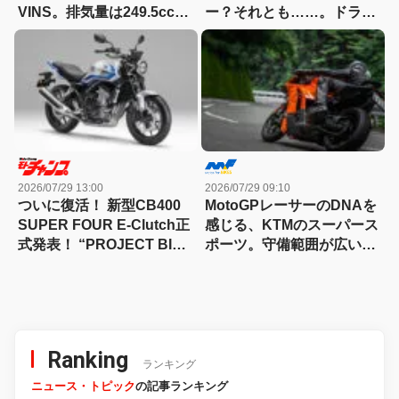
VINS。排気量は249.5cc、
ー？それとも……。ドラッ
83HPを絞り出す。そのエ
グスター700ツイン・リミ
ンジンの技術とは
テッドエディション試乗記
2026/07/29 13:00
2026/07/29 09:10
ついに復活！ 新型CB400
MotoGPレーサーのDNAを
SUPER FOUR E-Clutch正
感じる、KTMのスーパース
式発表！ “PROJECT BIG-
ポーツ。守備範囲が広い史
1″の伝説が帰ってきた
上最高のパラレルツイン
「KTM 990RC R 試乗記」
Ranking
ランキング
ニュース・トピック
の記事ランキング