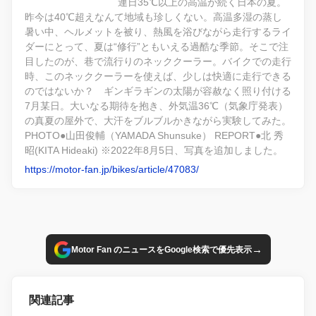
連日35℃以上の高温が続く日本の夏。
昨今は40℃超えなんて地域も珍しくない。高温多湿の蒸し
暑い中、ヘルメットを被り、熱風を浴びながら走行するライ
ダーにとって、夏は“修行”ともいえる過酷な季節。そこで注
目したのが、巷で流行りのネッククーラー。バイクでの走行
時、このネッククーラーを使えば、少しは快適に走行できる
のではないか？ ギンギラギンの太陽が容赦なく照り付ける
7月某日。大いなる期待を抱き、外気温36℃（気象庁発表）
の真夏の屋外で、大汗をブルブルかきながら実験してみた。
PHOTO●山田俊輔（YAMADA Shunsuke） REPORT●北 秀
昭(KITA Hideaki) ※2022年8月5日、写真を追加しました。
https://motor-fan.jp/bikes/article/47083/
→
Motor Fan のニュースをGoogle検索で優先表示
関連記事