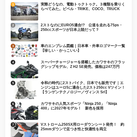
実際どうなの、電動トゥクトゥク。３種類を乗りく
らべてみた。ビベル・TRIKE、COCO、TRUCK
2ストなのにEURO5適合!? 公道を走れる75ps・
250ccスポーツが日本上陸だって？
車のエンブレム図鑑｜日本車・外車ロゴマーク一覧
【珍しい・かっこいい】
スーパーチャージャーを搭載したカワサキのフラッ
グシップモデル、Z H2 SE発売。価格は247万円
令和の時代に2ストバイク、日本でも販売です｜エ
ンジンはユーロ5に適合した2スト250cc Vツイン！
【ランゲンテクノロジー／ヴィンス Srl】
カワサキの人気スポーツ「Ninja 250」「Ninja
400」に2027年モデル！ 新色を採用
Vストローム250SX用ローダウンシート発売！ 約
25mmダウンで足つき性と快適性を両立