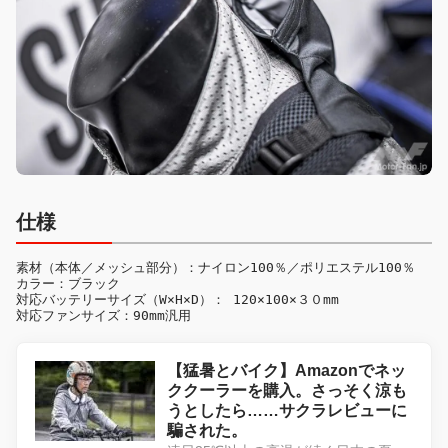
仕様
素材（本体／メッシュ部分）：ナイロン100％／ポリエステル100％

カラー：ブラック

対応バッテリーサイズ（W×H×D）： 120×100×３０mm

対応ファンサイズ：90mm汎用
【猛暑とバイク】Amazonでネッ
ククーラーを購入。さっそく涼も
うとしたら……サクラレビューに
騙された。