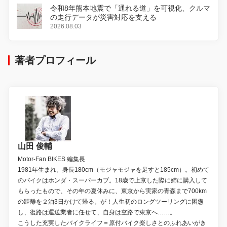
令和8年熊本地震で「通れる道」を可視化、クルマ
の走行データが災害対応を支える
2026.08.03
著者プロフィール
山田 俊輔
Motor-Fan BIKES 編集長
1981年生まれ。身長180cm（モジャモジャを足すと185cm）。初めて
のバイクはホンダ・スーパーカブ。18歳で上京した際に姉に購入して
もらったもので、その年の夏休みに、東京から実家の青森まで700km
の距離を２泊3日かけて帰る。が！人生初のロングツーリングに困憊
し、復路は運送業者に任せて、自身は空路で東京へ……。
こうした充実したバイクライフ＝原付バイク楽しさとのふれあいがき