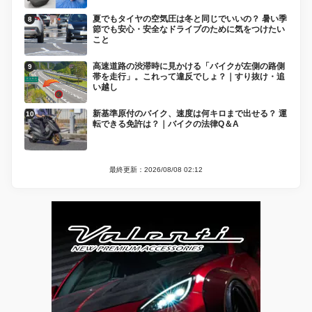
夏でもタイヤの空気圧は冬と同じでいいの？ 暑い季
節でも安心・安全なドライブのために気をつけたい
こと
高速道路の渋滞時に見かける「バイクが左側の路側
帯を走行」。これって違反でしょ？｜すり抜け・追
い越し
新基準原付のバイク、速度は何キロまで出せる？ 運
転できる免許は？｜バイクの法律Q＆A
最終更新：2026/08/08 02:12