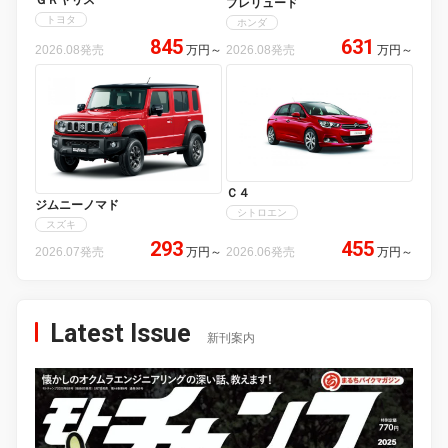
プレリュード
トヨタ
ホンダ
845
631
2026.08発売
万円
～
2026.08発売
万円
～
Ｃ４
ジムニーノマド
シトロエン
スズキ
293
455
2026.07発売
万円
～
2026.06発売
万円
～
Latest Issue
新刊案内