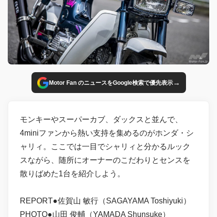
→
Motor Fan のニュースをGoogle検索で優先表示
モンキーやスーパーカブ、ダックスと並んで、
4miniファンから熱い支持を集めるのがホンダ・シ
ャリィ。ここでは一目でシャリィと分かるルック
スながら、随所にオーナーのこだわりとセンスを
散りばめた1台を紹介しよう。
REPORT●佐賀山 敏行（SAGAYAMA Toshiyuki）
PHOTO●山田 俊輔（YAMADA Shunsuke）