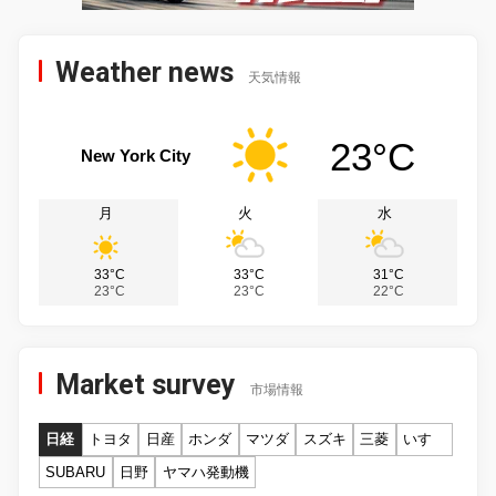
Weather news
天気情報
23°C
New York City
月
火
水
33°C
33°C
31°C
23°C
23°C
22°C
Market survey
市場情報
日経
トヨタ
日産
ホンダ
マツダ
スズキ
三菱
いすゞ
SUBARU
日野
ヤマハ発動機