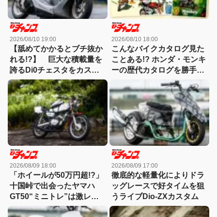
2026/08/10 19:00
2026/08/10 18:00
【舐めてかかるとブチ抜か
こんなバイクカタログ見た
れる!?】 巨大な積載量を
ことある!? ホンダ・モンキ
誇るDi0チェスタをカスタ
ーの歴代カタログを勝手に
マイズ！
BEST10【モンキー雑学】
2026/08/09 18:00
2026/08/09 17:00
「ホイールが50万円超!?」
徹底的な軽量化によりドラ
十国峠で出会ったヤマハ
ッグレースで好タイムを狙
GT50“ミニトレ”は激レア
うライブDio-ZXカスタム
パーツのオンパレードだっ