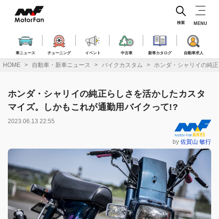
コ
ン
テ
検索
MENU
ン
ツ
へ
車ニュース
チューニング
イベント
中古車
新車カタログ
自動車求人
ス
HOME
自動車・新車ニュース
バイクカスタム
ホンダ・シャリイの純正
キ
ッ
プ
ホンダ・シャリイの純正らしさを活かしたカスタ
マイズ。しかもこれが通勤用バイクって!?
2023.06.13 22:55
by
佐賀山 敏行