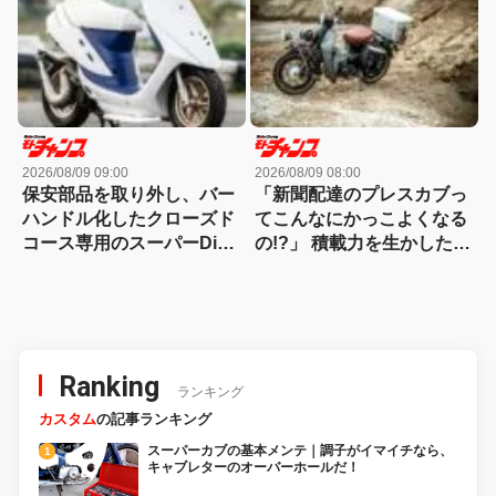
た！【原付カスタム】
2026/08/09 09:00
2026/08/09 08:00
保安部品を取り外し、バー
「新聞配達のプレスカブっ
ハンドル化したクローズド
てこんなにかっこよくなる
コース専用のスーパーDio
の!?」 積載力を生かした英
カスタム！
国クラシックスタイル
Ranking
ランキング
カスタム
の記事ランキング
スーパーカブの基本メンテ｜調子がイマイチなら、
キャブレターのオーバーホールだ！