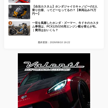
【合法カスタム】ホンダジャイロキャノピーの2人
乗り仕様、ってどーなってるの？【車両込み75万
円〜】
一世を風靡したホンダ・ズーマー、今ドキのカスタ
ム事情は、PCX125/150用エンジン載せ替えが旬。
｜費用はおいくら？
最終更新：2026/08/10 19:22