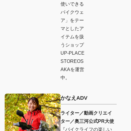
使いできる
バイクウェ
ア」をテー
マとしたア
イテムを扱
うショップ
UP-PLACE
STOREOS
AKAを運営
中。
かなえADV
ライター／動画クリエイ
ター／奥三河公式PR大使
『バイクライフの楽しい