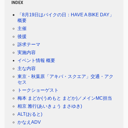
INDEX
「8月19日はバイクの日：HAVE A BIKE DAY」
概要
主催
後援
訴求テーマ
実施内容
イベント情報 概要
主な内容
東京・秋葉原「アキバ・スクエア」交通・アク
セス
トークショーゲスト
梅本 まどか(うめもと まどか)／メインMC担当
相京 雅行(あいきょう まさゆき)
ALT(おると)
かなえADV