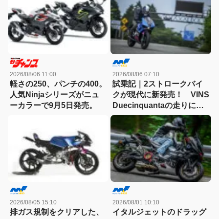
2026/08/06 11:00
2026/08/06 07:10
軽さの250、パンチの400。
試乗記｜2ストロークバイ
人気Ninjaシリーズがニュ
クが現代に新発売！ VINS
ーカラーで9月5日発売。
Duecinquantaの走りに大
感動
2026/08/05 15:10
2026/08/01 10:10
排ガス規制をクリアした、
イタルジェットのドラッグ