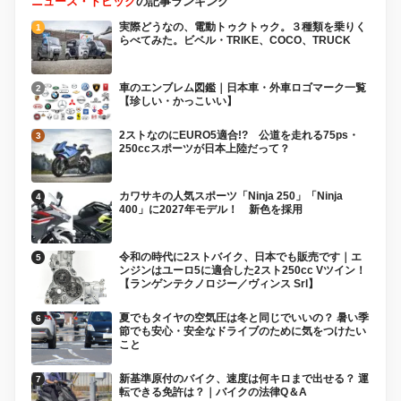
ニュース・トピック
の記事ランキング
実際どうなの、電動トゥクトゥク。３種類を乗りく
らべてみた。ビベル・TRIKE、COCO、TRUCK
車のエンブレム図鑑｜日本車・外車ロゴマーク一覧
【珍しい・かっこいい】
2ストなのにEURO5適合!? 公道を走れる75ps・
250ccスポーツが日本上陸だって？
カワサキの人気スポーツ「Ninja 250」「Ninja
400」に2027年モデル！ 新色を採用
令和の時代に2ストバイク、日本でも販売です｜エ
ンジンはユーロ5に適合した2スト250cc Vツイン！
【ランゲンテクノロジー／ヴィンス Srl】
夏でもタイヤの空気圧は冬と同じでいいの？ 暑い季
節でも安心・安全なドライブのために気をつけたい
こと
新基準原付のバイク、速度は何キロまで出せる？ 運
転できる免許は？｜バイクの法律Q＆A