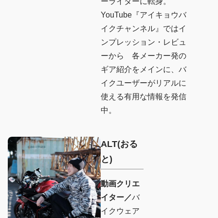
ーライターに転身。
YouTube『アイキョウバ
イクチャンネル』ではイ
ンプレッション・レビュ
ーから 各メーカー発の
ギア紹介をメインに、バ
イクユーザーがリアルに
使える有用な情報を発信
中。
ALT(
おる
と)
動画クリエ
イター／
バ
イクウェア