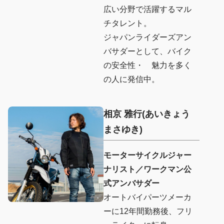
広い分野で活躍するマル
チタレント。
ジャパンライダーズアン
バサダーとして、バイク
の安全性・ 魅力を多く
の人に発信中。​
相京 雅行
(あいきょう
まさゆき
)
モーターサイクルジャー
ナリスト／ワークマン公
式アンバサダー
オートバイパーツメーカ
ーに12年間勤務後、フリ