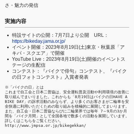
さ・魅力の発信
実施内容
特設サイトの公開：7月7日より公開 URL：
https://bikeday.jama.or.jp/
イベント開催：2023年8月19日(土)東京・秋葉原「ア
キバ・スクエア」で開催
YouTube Live：2023年8月19日(土)開催のイベントス
テージの生配信
コンテスト：『バイクで俳句』コンテスト、『バイク
の日フォトコンテスト』入賞者発表
※「バイクの日」とは

これまで自工会と日本二普協は、安全運転普及活動や利用環境の改善に
取り組んでまいりました。これからも「8月19日はバイクの日HAVE A 
BIKE DAY」の訴求活動のみならず、より多くのお客さまが二輪車を安
全快適に利用いただくための取り組みを積極的に展開してまいります。
また、自工会・日本二普協ならびに二輪業界では毎年 7～9月の3か月
間を「バイク月間」として全国各地で数多くの活動を展開しています。
詳しくはこちらをご覧ください。 
http://www.jmpsa.or.jp/bikegekkan/