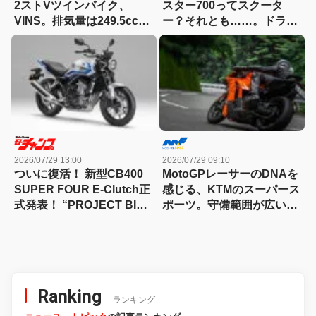
2ストVツインバイク、
スター700ってスクータ
VINS。排気量は249.5cc、
ー？それとも……。ドラッ
83HPを絞り出す。そのエ
グスター700ツイン・リミ
ンジンの技術とは
テッドエディション試乗記
2026/07/29 13:00
2026/07/29 09:10
ついに復活！ 新型CB400
MotoGPレーサーのDNAを
SUPER FOUR E-Clutch正
感じる、KTMのスーパース
式発表！ “PROJECT BIG-
ポーツ。守備範囲が広い史
1″の伝説が帰ってきた
上最高のパラレルツイン
「KTM 990RC R 試乗記」
Ranking
ランキング