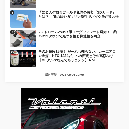
「知る人ぞ知るゴールド免許の特典『SDカード』
とは？」 道の駅やガソリン割引でバイク旅が超お得
Vストローム250SX用ローダウンシート発売！ 約
25mmダウンで足つき性と快適性を両立
そのお値段15倍！ だーれも知らない、カーエアコ
ン冷媒「HFO-1234yf」への変更とその高額ぶり
【MFクルマなんでもラウンジ】 No.6
最終更新：2026/08/06 19:08