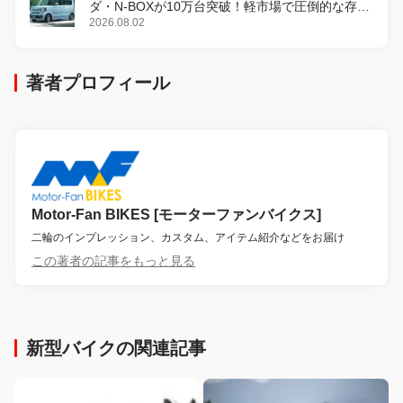
ダ・N-BOXが10万台突破！軽市場で圧倒的な存在
感
2026.08.02
著者プロフィール
Motor-Fan BIKES [モーターファンバイクス]
二輪のインプレッション、カスタム、アイテム紹介などをお届け
この著者の記事をもっと見る
新型バイクの関連記事