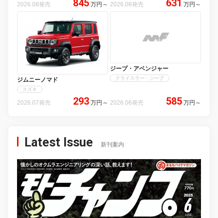
845
631
2026.08発売
万円
～
2026.08発売
万円
～
ジープ・アベンジャー
クライスラー・ジープ
ジムニーノマド
スズキ
293
585
2026.07発売
万円
～
2026.06発売
万円
～
Latest Issue
新刊案内