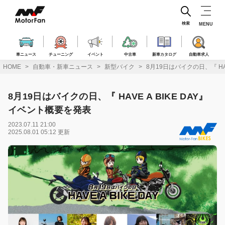
コ
ン
テ
検索
MENU
ン
ツ
へ
車ニュース
チューニング
イベント
中古車
新車カタログ
自動車求人
ス
HOME
自動車・新車ニュース
新型バイク
8月19日はバイクの日、『 HA
キ
ッ
プ
8月19日はバイクの日、『 HAVE A BIKE DAY』
イベント概要を発表
2023.07.11 21:00
2025.08.01 05:12 更新