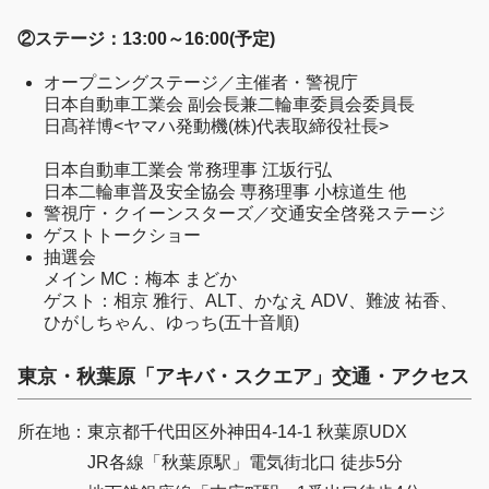
②ステージ：13:00～16:00(予定)
オープニングステージ／主催者・警視庁
日本自動車工業会 副会長兼二輪車委員会委員長
日髙祥博<ヤマハ発動機(株)代表取締役社長>
日本自動車工業会 常務理事 江坂行弘
日本二輪車普及安全協会 専務理事 小椋道生 他
警視庁・クイーンスターズ／交通安全啓発ステージ
ゲストトークショー
抽選会
メイン MC：梅本 まどか
ゲスト：相京 雅行、ALT、かなえ ADV、難波 祐香、
ひがしちゃん、ゆっち(五十音順)
東京・秋葉原「アキバ・スクエア」交通・アクセス
所在地：東京都千代田区外神田4-14-1 秋葉原UDX
JR各線「秋葉原駅」電気街北口 徒歩5分