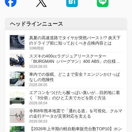
ヘッドラインニュース
真夏の高速道路でタイヤが突然バースト!? 炎天下
のドライブ前に知っておくべき点検内容とは
10時間前
スズキの400ccラグジュアリースクーター
「BURGMAN（バーグマン）400 ABS」の仕様を
変更し、8月18日に発売
2026.08.05
車内での仮眠、どこまで安全？エンジンかけっぱ
なしの危険性
2026.08.05
エアコンをつけたら酸っぱい臭いが…目的地に着
く「3分前」のひと工夫でカビを防ぐ方法
2026.08.04
令和8年熊本地震で「通れる道」を可視化、クルマ
の走行データが災害対応を支える
2026.08.03
【2026年上半期の軽自動車販売台数TOP10】ホン