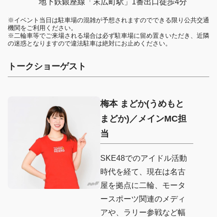
地下鉄銀座線「末広町駅」1番出口徒歩4分
※イベント当日は駐車場の混雑が予想されますのでできる限り公共交通
機関をご利用ください。

※二輪車等でご来場される場合は必ず駐車場に留め置きいただき、近隣
の迷惑となりますので違法駐車は絶対にお止めください。
トークショーゲスト
梅本 まどか(うめもと
まどか)
／メインMC担
当
SKE48でのアイドル活動
時代を経て、現在は名古
屋を拠点に二輪、モータ
ースポーツ関連のメディ
アや、ラリー参戦など幅