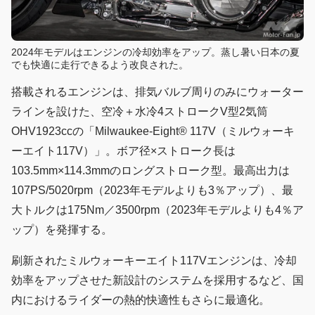
2024年モデルはエンジンの冷却効率をアップ。蒸し暑い日本の夏
でも快適に走行できるよう改良された。
搭載されるエンジンは、排気バルブ周りのみにウォーター
ラインを設けた、空冷＋水冷4ストロークV型2気筒
OHV1923ccの「Milwaukee-Eight® 117V（ミルウォーキ
ーエイト117V）」。ボア径×ストローク長は
103.5mm×114.3mmのロングストローク型。最高出力は
107PS/5020rpm（2023年モデルよりも3％アップ）、最
大トルクは175Nm／3500rpm（2023年モデルよりも4％ア
ップ）を発揮する。
刷新されたミルウォーキーエイト117Vエンジンは、冷却
効率をアップさせた新設計のシステムを採用するなど、国
内におけるライダーの熱的快適性もさらに最適化。