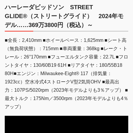
ハーレーダビッドソン STREET
GLIDE®（ストリートグライド） 2024年モ
デル……369万3800円（税込）～
■全長：2,410mm ■ホイールベース：1,625mm ■シート高
（無負荷状態）：715mm ■車両重量：368kg ■レーク・ト
レール：26°170mm ■フューエルタンク容量：22.7L ■フロ
ントタイヤ：130/60B19 61H ■リアタイヤ：180/55B18
80H■エンジン：Milwaukee-Eight® 117（排気量：
1923cc）空水冷式4ストロークV型2気筒OHV ■最高出
力：107PS/5020rpm（2023年モデルよりも3％アップ） ■
最大トルク：175Nm／3500rpm（2023年モデルよりも4％
アップ）