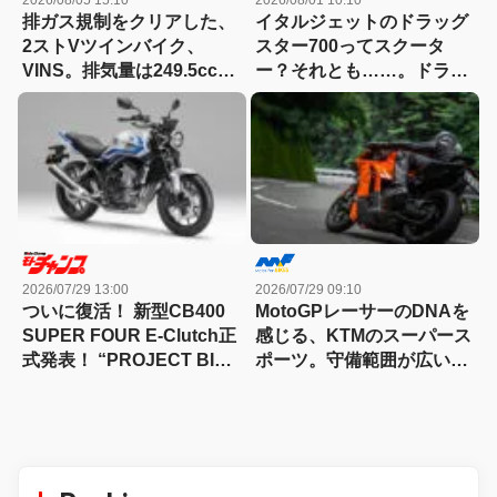
排ガス規制をクリアした、
イタルジェットのドラッグ
2ストVツインバイク、
スター700ってスクータ
VINS。排気量は249.5cc、
ー？それとも……。ドラッ
83HPを絞り出す。そのエ
グスター700ツイン・リミ
ンジンの技術とは
テッドエディション試乗記
2026/07/29 13:00
2026/07/29 09:10
ついに復活！ 新型CB400
MotoGPレーサーのDNAを
SUPER FOUR E-Clutch正
感じる、KTMのスーパース
式発表！ “PROJECT BIG-
ポーツ。守備範囲が広い史
1″の伝説が帰ってきた
上最高のパラレルツイン
「KTM 990RC R 試乗記」