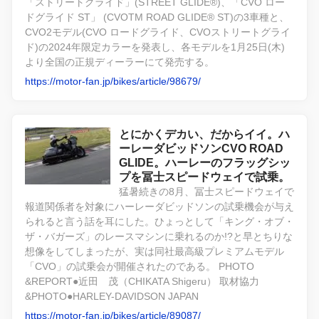
「ストリートグライド」(STREET GLIDE®)、「CVO ロー
ドグライド ST」 (CVOTM ROAD GLIDE® ST)の3車種と、
CVO2モデル(CVO ロードグライド、CVOストリートグライ
ド)の2024年限定カラーを発表し、各モデルを1月25日(木)
より全国の正規ディーラーにて発売する。
https://motor-fan.jp/bikes/article/98679/
とにかくデカい、だからイイ。ハ
ーレーダビッドソンCVO ROAD
GLIDE。ハーレーのフラッグシッ
プを冨士スピードウェイで試乗。
猛暑続きの8月、冨士スピードウェイで
報道関係者を対象にハーレーダビッドソンの試乗機会が与え
られると言う話を耳にした。ひょっとして「キング・オブ・
ザ・バガーズ」のレースマシンに乗れるのか!?と早とちりな
想像をしてしまったが、実は同社最高級プレミアムモデル
「CVO」の試乗会が開催されたのである。 PHOTO
&REPORT●近田 茂（CHIKATA Shigeru） 取材協力
&PHOTO●HARLEY-DAVIDSON JAPAN
https://motor-fan.jp/bikes/article/89087/