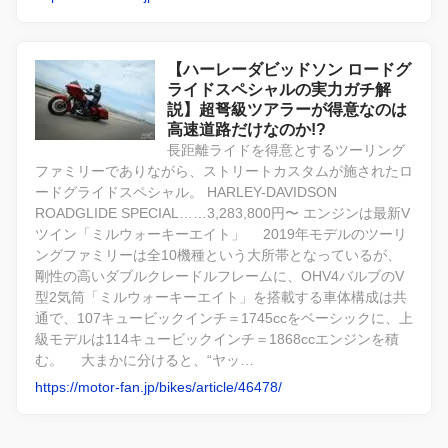
【ハーレーダビッドソン ロードグ
ライドスペシャルの実力ガチ解
説】超弩級ツアラーが得意なのは
高速道路だけなのか!?
長距離ライドを得意とするツーリング
ファミリーでありながら、ストリートカスタムが施されたロ
ードグライドスペシャル。 HARLEY-DAVIDSON
ROADGLIDE SPECIAL……3,283,800円〜 エンジンは最新V
ツイン「ミルウォーキーエイト」 2019年モデルのツーリ
ングファミリーは全10機種という大所帯となっているが、
剛性の高いダブルクレードルフレームに、OHV4バルブのV
型2気筒「ミルウォーキーエイト」を搭載する車体構成は共
通で、107キュービックインチ＝1745ccをベーシックに、上
級モデルは114キュービックインチ＝1868ccエンジンを積
む。 大まかに分けると、“ヤッ…
https://motor-fan.jp/bikes/article/46478/