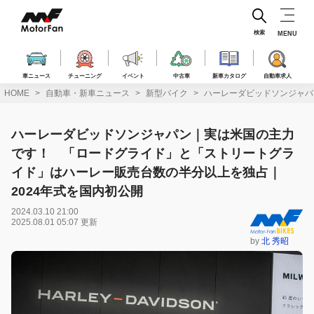
コ
ン
テ
検索
MENU
ン
ツ
へ
車ニュース
チューニング
イベント
中古車
新車カタログ
自動車求人
ス
HOME
自動車・新車ニュース
新型バイク
ハーレーダビッドソンジャパ
キ
ッ
プ
ハーレーダビッドソンジャパン｜実は米国の主力
です！ 「ロードグライド」と「ストリートグラ
イド」はハーレー販売台数の半分以上を独占｜
2024年式を国内初公開
2024.03.10 21:00
2025.08.01 05:07 更新
by
北 秀昭