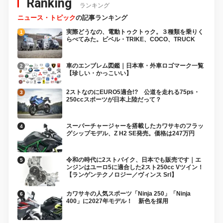
Ranking
ランキング
ニュース・トピック
の記事ランキング
実際どうなの、電動トゥクトゥク。３種類を乗りく
らべてみた。ビベル・TRIKE、COCO、TRUCK
車のエンブレム図鑑｜日本車・外車ロゴマーク一覧
【珍しい・かっこいい】
2ストなのにEURO5適合!? 公道を走れる75ps・
250ccスポーツが日本上陸だって？
スーパーチャージャーを搭載したカワサキのフラッ
グシップモデル、Z H2 SE発売。価格は247万円
令和の時代に2ストバイク、日本でも販売です｜エ
ンジンはユーロ5に適合した2スト250cc Vツイン！
【ランゲンテクノロジー／ヴィンス Srl】
カワサキの人気スポーツ「Ninja 250」「Ninja
400」に2027年モデル！ 新色を採用