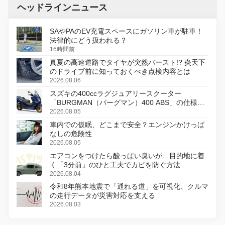
ヘッドラインニュース
SAやPAのEV充電スペースにガソリン車が駐車！
法律的にどう扱われる？
16時間前
真夏の高速道路でタイヤが突然バースト!? 炎天下
のドライブ前に知っておくべき点検内容とは
2026.08.06
スズキの400ccラグジュアリースクーター
「BURGMAN（バーグマン）400 ABS」の仕様を
変更し、8月18日に発売
2026.08.05
車内での仮眠、どこまで安全？エンジンかけっぱ
なしの危険性
2026.08.05
エアコンをつけたら酸っぱい臭いが…目的地に着
く「3分前」のひと工夫でカビを防ぐ方法
2026.08.04
令和8年熊本地震で「通れる道」を可視化、クルマ
の走行データが災害対応を支える
2026.08.03