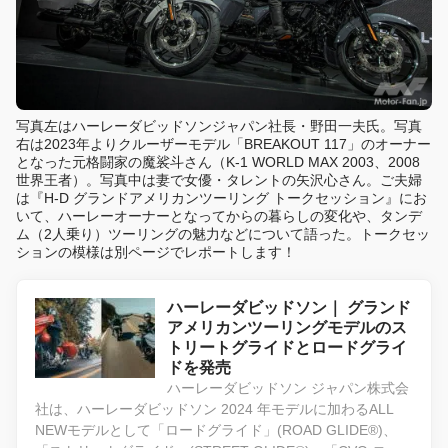
写真左はハーレーダビッドソンジャパン社長・野田一夫氏。写真
右は2023年よりクルーザーモデル「BREAKOUT 117」のオーナー
となった元格闘家の魔裟斗さん（K-1 WORLD MAX 2003、2008
世界王者）。写真中は妻で女優・タレントの矢沢心さん。ご夫婦
は『H-D グランドアメリカンツーリング トークセッション』にお
いて、ハーレーオーナーとなってからの暮らしの変化や、タンデ
ム（2人乗り）ツーリングの魅力などについて語った。トークセッ
ションの模様は別ページでレポートします！
ハーレーダビッドソン｜ グランド
アメリカンツーリングモデルのス
トリートグライドとロードグライ
ドを発売
ハーレーダビッドソン ジャパン株式会
社は、ハーレーダビッドソン 2024 年モデルに加わるALL
NEWモデルとして「ロードグライド」(ROAD GLIDE®)、