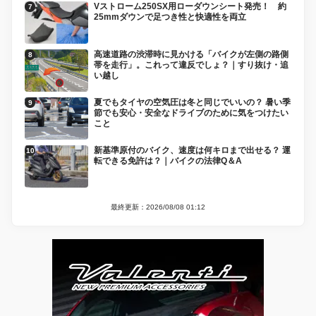
Vストローム250SX用ローダウンシート発売！ 約
25mmダウンで足つき性と快適性を両立
高速道路の渋滞時に見かける「バイクが左側の路側
帯を走行」。これって違反でしょ？｜すり抜け・追
い越し
夏でもタイヤの空気圧は冬と同じでいいの？ 暑い季
節でも安心・安全なドライブのために気をつけたい
こと
新基準原付のバイク、速度は何キロまで出せる？ 運
転できる免許は？｜バイクの法律Q＆A
最終更新：2026/08/08 01:12