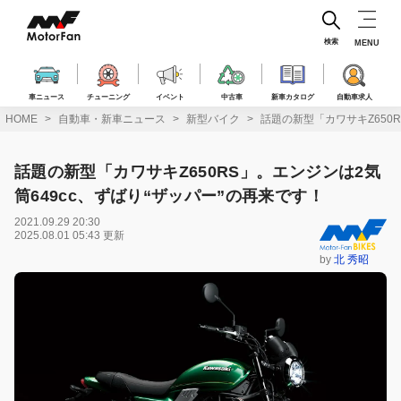
コ
ン
テ
検索
MENU
ン
ツ
へ
車ニュース
チューニング
イベント
中古車
新車カタログ
自動車求人
ス
HOME
自動車・新車ニュース
新型バイク
話題の新型「カワサキZ650R
キ
ッ
プ
話題の新型「カワサキZ650RS」。エンジンは2気
筒649cc、ずばり“ザッパー”の再来です！
2021.09.29 20:30
2025.08.01 05:43 更新
by
北 秀昭