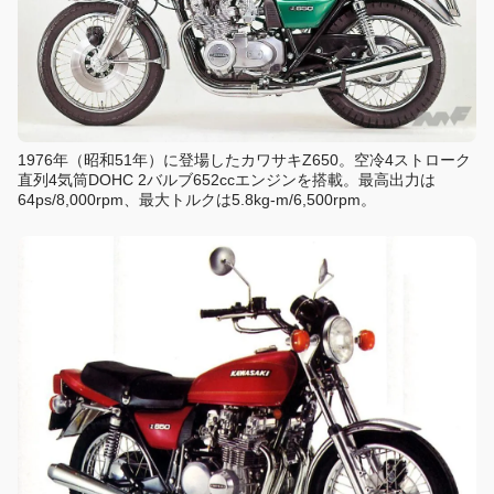
1976年（昭和51年）に登場したカワサキZ650。空冷4ストローク
直列4気筒DOHC 2バルブ652ccエンジンを搭載。最高出力は
64ps/8,000rpm、最大トルクは5.8kg-m/6,500rpm。