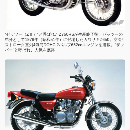
“ゼッツー（ZⅡ）”と呼ばれたZ750RSが生産終了後、ゼッツーの
弟分として1976年（昭和51年）に登場したカワサキZ650。空冷4
ストローク直列4気筒DOHC 2バルブ652ccエンジンを搭載。“ザッ
パー”と呼ばれ、人気を獲得