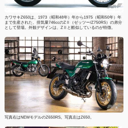
カワサキZ650は、1973（昭和48年）年から1975（昭和50年）年
まで生産された、排気量746ccのZⅡ（ゼッツー/Z750RS）の弟分
として登場。外観デザインは、ZⅡと酷似しているのが特徴。
写真右はNEWモデルのZ650RS。写真左はZ650。