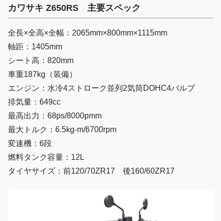
カワサキ Z650RS 主要スペック
全長×全高×全幅：2065mm×800mm×1115mm
軸距：1405mm
シート高：820mm
車重187kg（装備）
エンジン：水冷4ストローク並列2気筒DOHC4バルブ
排気量：649cc
最高出力：68ps/8000pmm
最大トルク：6.5kg-m/6700rpm
変速機：6段
燃料タンク容量：12L
タイヤサイズ：前120/70ZR17 後160/60ZR17