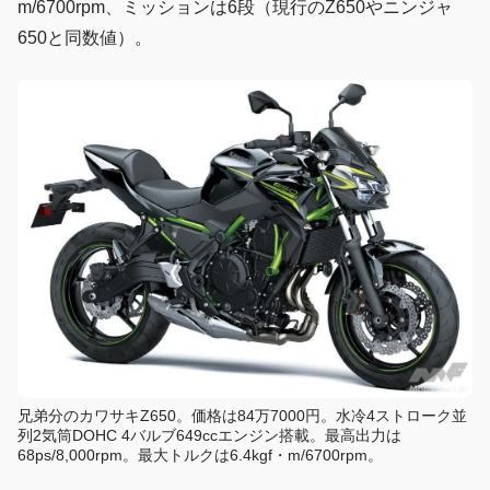
m/6700rpm、ミッションは6段（現行のZ650やニンジャ
650と同数値）。
兄弟分のカワサキZ650。価格は84万7000円。水冷4ストローク並
列2気筒DOHC 4バルブ649ccエンジン搭載。最高出力は
68ps/8,000rpm。最大トルクは6.4kgf・m/6700rpm。