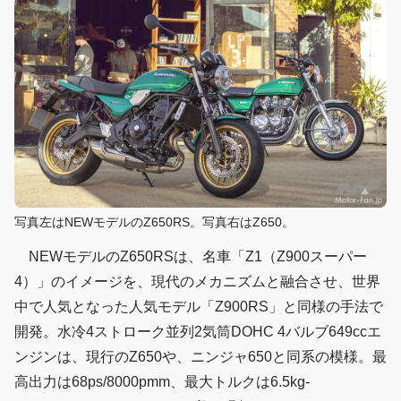
写真左はNEWモデルのZ650RS。写真右はZ650。
NEWモデルのZ650RSは、名車「Z1（Z900スーパー
4）」のイメージを、現代のメカニズムと融合させ、世界
中で人気となった人気モデル「Z900RS」と同様の手法で
開発。水冷4ストローク並列2気筒DOHC 4バルブ649ccエ
ンジンは、現行のZ650や、ニンジャ650と同系の模様。最
高出力は68ps/8000pmm、最大トルクは6.5kg-