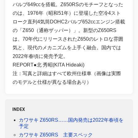
バルブ649ccを搭載。Z650RSのモチーフとなった
のは、1976年（昭和51年）に登場した空冷4スト
ローク直列4気筒DOHC2バルブ652ccエンジン搭載
の「Z650（通称ザッパー）」。新型のZ650RS
は、70年代にリリースされたZ650のレトロな雰囲
気と、現代のメカニズムを上手く融合。国内では
2022年春頃に発売予定。
REPORT●北 秀昭(KITA Hideaki)
注：写真と詳細はすべて欧州仕様車（画像は実際
のモデルと仕様が異なる場合あり）
INDEX
カワサキ Z650RS……国内発売は2022年春頃を
予定
カワサキ Z650RS 主要スペック