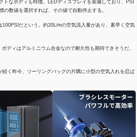
クトなボディも特徴。LEDディスプレイを装備しており、PSI
目標の数値を選択すれば、その値で自動停止する。
00PSIだという。約20L/mの空気流入量があり、素早く空気
る。ボディはアルミニウム合金なので耐久性も期待できそうだ。
が続く昨今、ツーリングバッグの片隅に小型の空気入れを忍ば