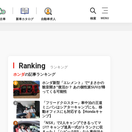
検索
MENU
古車
新車カタログ
自動車求人
Ranking
ランキング
ホンダ
の記事ランキング
ホンダ新型「エレメント」で“まさかの
観音開き”復活か？ あの個性派SUVが帰
ってくる可能性
「フリードクロスター」車中泊の王道
ミニバンはシアターキャンプにも、移
動オフィスにも対応する【Hondaキャ
ンプ】
「NSX」で2人キャンプできるってマ
ジ!? キャンプ道具一式がトランクに収
まった！「シビックRS」なら車中泊も