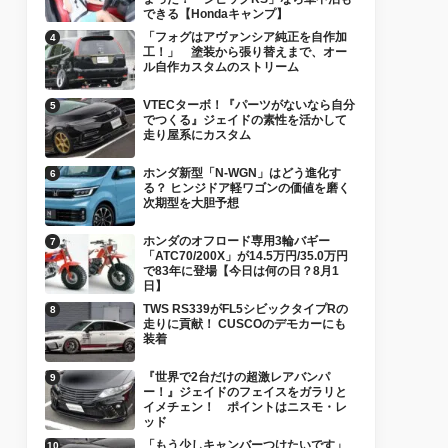
できる【Hondaキャンプ】
「フォグはアヴァンシア純正を自作加
工！」 塗装から張り替えまで、オー
ル自作カスタムのストリーム
VTECターボ！『パーツがないなら自分
でつくる』ジェイドの素性を活かして
走り屋系にカスタム
ホンダ新型「N-WGN」はどう進化す
る？ ヒンジドア軽ワゴンの価値を磨く
次期型を大胆予想
ホンダのオフロード専用3輪バギー
「ATC70/200X」が14.5万円/35.0万円
で83年に登場【今日は何の日？8月1
日】
TWS RS339がFL5シビックタイプRの
走りに貢献！ CUSCOのデモカーにも
装着
『世界で2台だけの超激レアバンパ
ー！』ジェイドのフェイスをガラリと
イメチェン！ ポイントはニスモ・レ
ッド
「もう少しキャンバーつけたいです」