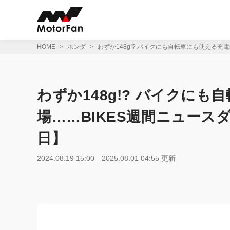
コ
ン
テ
ン
ツ
HOME
ホンダ
わずか148g!? バイクにも自転車にも使える充電
へ
ス
キ
ッ
わずか148g!? バイクに
プ
場︎……BIKES週間ニュースダ
日】
2024.08.19 15:00
2025.08.01 04:55 更新