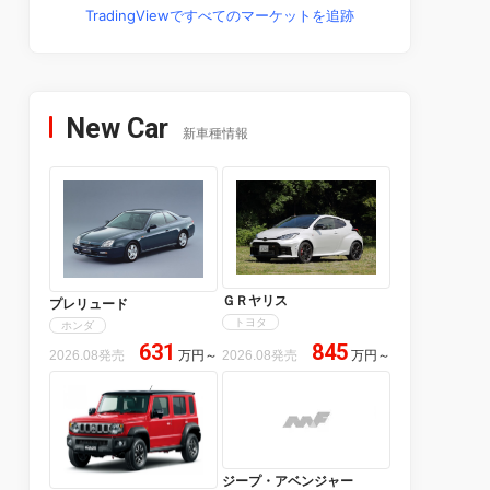
TradingViewですべてのマーケットを追跡
New Car
新車種情報
ＧＲヤリス
プレリュード
トヨタ
ホンダ
631
845
2026.08発売
万円
～
2026.08発売
万円
～
ジープ・アベンジャー