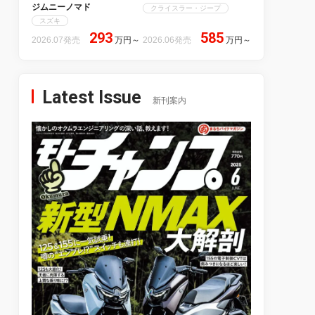
ジムニーノマド
クライスラー・ジープ
スズキ
293
585
2026.07発売
万円
～
2026.06発売
万円
～
Latest Issue
新刊案内