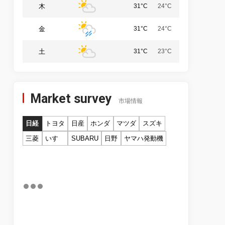
木
31°C
24°C
金
31°C
24°C
土
31°C
23°C
Market survey
市場情報
日経
トヨタ
日産
ホンダ
マツダ
スズキ
三菱
いすゞ
SUBARU
日野
ヤマハ発動機