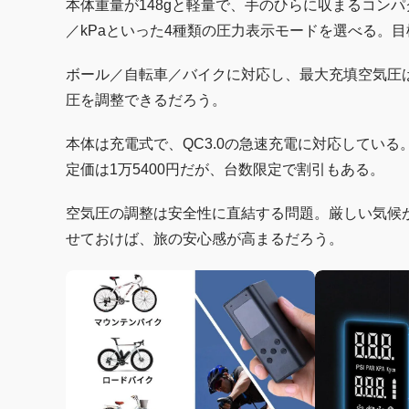
本体重量が148gと軽量で、手のひらに収まるコンパ
／kPaといった4種類の圧力表示モードを選べる。
ボール／自転車／バイクに対応し、最大充填空気圧は1
圧を調整できるだろう。
本体は充電式で、QC3.0の急速充電に対応してい
定価は1万5400円だが、台数限定で割引もある。
空気圧の調整は安全性に直結する問題。厳しい気候
せておけば、旅の安心感が高まるだろう。