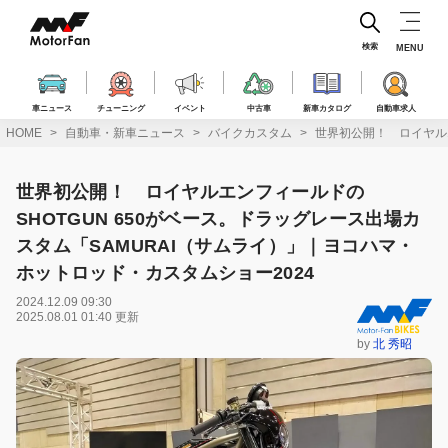
コ
ン
テ
検索
MENU
ン
ツ
へ
車ニュース
チューニング
イベント
中古車
新車カタログ
自動車求人
ス
HOME
自動車・新車ニュース
バイクカスタム
世界初公開！ ロイヤルエ
キ
ッ
プ
世界初公開！ ロイヤルエンフィールドの
SHOTGUN 650がベース。ドラッグレース出場カ
スタム「SAMURAI（サムライ）」｜ヨコハマ・
ホットロッド・カスタムショー2024
2024.12.09 09:30
2025.08.01 01:40 更新
by
北 秀昭