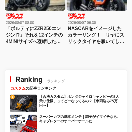
2026/08/07 08:00
2026/08/07 06:30
「ボルティにZZR250エン
NASCARをイメージした
ジン!?」それを12インチの
カラーリング！ リヤにス
4MINIサイズへ凝縮した異
リックタイヤを履いてしま
端カスタム
ったモトコンポ！
Ranking
ランキング
カスタム
の記事ランキング
【合法カスタム】ホンダジャイロキャノピーの2人
乗り仕様、ってどーなってるの？【車両込み75万
円〜】
スーパーカブの基本メンテ｜調子がイマイチなら、
キャブレターのオーバーホールだ！