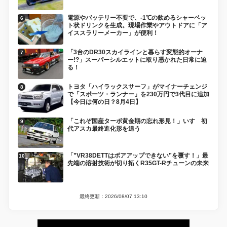
電源やバッテリー不要で、-1℃の飲めるシャーベッ
ト状ドリンクを生成。現場作業やアウトドアに「ア
イススラリーメーカー」が便利！
「3台のDR30スカイラインと暮らす変態的オーナ
ー!?」スーパーシルエットに取り憑かれた日常に迫
る！
トヨタ「ハイラックスサーフ」がマイナーチェンジ
で「スポーツ・ランナー」を230万円で3代目に追加
【今日は何の日？8月4日】
「これぞ国産ターボ黄金期の忘れ形見！」いすゞ初
代アスカ最終進化形を追う
「”VR38DETTはボアアップできない”を覆す！」最
先端の溶射技術が切り拓くR35GT-Rチューンの未来
最終更新：2026/08/07 13:10