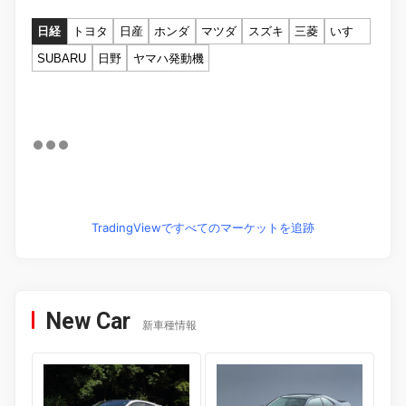
日経
トヨタ
日産
ホンダ
マツダ
スズキ
三菱
いすゞ
SUBARU
日野
ヤマハ発動機
TradingViewですべてのマーケットを追跡
New Car
新車種情報