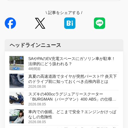
\
記事をシェアする
/
ヘッドラインニュース
SAやPAのEV充電スペースにガソリン車が駐車！
法律的にどう扱われる？
4時間前
真夏の高速道路でタイヤが突然バースト!? 炎天下
のドライブ前に知っておくべき点検内容とは
2026.08.06
スズキの400ccラグジュアリースクーター
「BURGMAN（バーグマン）400 ABS」の仕様を
変更し、8月18日に発売
2026.08.05
車内での仮眠、どこまで安全？エンジンかけっぱ
なしの危険性
2026.08.05