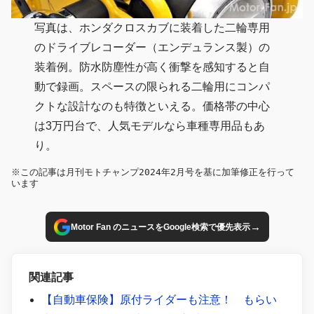
写真は、ホンダクロスカブに装着した二輪専用
のドライブレコーダー（エンデュランス製）の
装着例。防水防塵性が高く衝撃を感知すると自
動で録画。スペースの限られる二輪用にコンパ
クトな設計なのも特徴といえる。価格帯の中心
は3万円台で、人気モデルなら車種専用品もあ
り。
※この記事は月刊モトチャンプ2024年2月号を基に加筆修正を行って
います
→
Motor Fan のニュースをGoogle検索で優先表示
関連記事
【自動車保険】原付ライダーも注意！ もらい