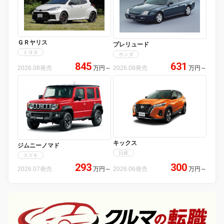
ＧＲヤリス
プレリュード
トヨタ
ホンダ
845
631
2026.08発売
万円
～
2026.08発売
万円
～
キックス
ジムニーノマド
日産
スズキ
293
300
2026.07発売
万円
～
2026.06発売
万円
～