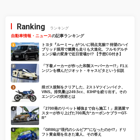
Ranking
ランキング
自動車情報・ニュース
の記事ランキング
トヨタ『ルーミー』がついに弱点克服!? 待望のハイ
ブリッド採用で燃費も走りも大進化、フルモデルチ
ェンジ級の変身で近日登場か!? 【予想CG付き】
「下着メーカーが作った和製スーパーカー!?」F1エ
ンジンを積んだジオット・キャスピタという伝説
排ガス規制をクリアした、2ストVツインバイク、
VINS。排気量は249.5cc、83HPを絞り出す。その
エンジンの技術とは
「2700発のリベット補強まで自ら施工！」居酒屋マ
スターが作り上げた700馬力“カーボンケブラーGT-
R”
「GR86は“現代のシルビア”になったのか!?」ドリ
フト黄金期を生きた達人、その答え