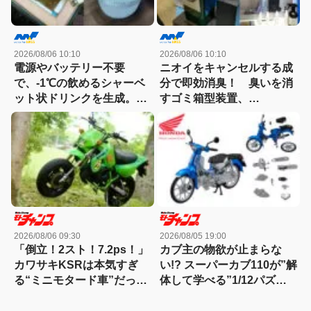
2026/08/06 10:10
2026/08/06 10:10
電源やバッテリー不要
ニオイをキャンセルする成
で、-1℃の飲めるシャーベ
分で即効消臭！ 臭いを消
ット状ドリンクを生成。現
すゴミ箱型装置、
場作業やアウトドアに「ア
「NIOCAN（ニオキャ
イススラリーメーカー」が
ン）」を噴射！
便利！
2026/08/06 09:30
2026/08/05 19:00
「倒立！2スト！7.2ps！」
カブ主の物欲が止まらな
カワサキKSRは本気すぎ
い!? スーパーカブ110が”解
る“ミニモタード車”だった
体して学べる”1/12パズル
【90年代名車】
に。片側スケルトン仕様で
メカ丸見え！