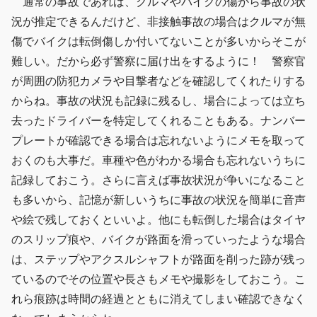
通常の事故であれば、クルマやバイクの傷から事故の状
況が推定できるんだけど、非接触事故の場合はクルマが無
傷でバイクは転倒傷しか付いてないことが多いからそこが
難しい。だから必ず警察に届け出をするように！ 警察官
が周囲の防犯カメラや目撃者などを確認してくれたりする
からね。事故の状況も記録に残るし、場合によっては立ち
去ったドライバーを特定してくれることもある。ナンバー
プレートが確認できる場合は忘れないようにメモを取って
おくのも大事だ。車種や色がわかる場合も忘れないうちに
記録しておこう。さらに言えば事故状況が争いになること
も多いから、記憶が新しいうちに事故の状況を簡単に音声
や絵で残しておくといいよ。他にも転倒した場合はタイヤ
のスリップ痕や、バイクが路面を滑っていったような場合
は、ステップやアクスルシャフトが路面を削った跡が残っ
ているのでその位置や長さもメモや撮影をしておこう。こ
れら痕跡は時間の経過とともに消えてしまい確認できなく