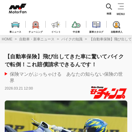
コ
ン
テ
検索
MENU
ン
ツ
へ
車ニュース
チューニング
イベント
中古車
新車カタログ
自動車求人
ス
HOME
自動車・新車ニュース
バイクの知識
【自動車保険】飛び出して
キ
ッ
プ
【自動車保険】飛び出してきた車に驚いてバイク
で転倒！これ賠償請求できるんです！
保険マンがぶっちゃける あなたの知らない保険の世
界
2026.03.21 12:00