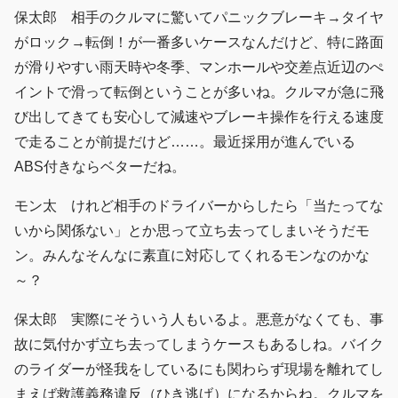
保太郎 相手のクルマに驚いてパニックブレーキ→タイヤ
がロック→転倒！が一番多いケースなんだけど、特に路面
が滑りやすい雨天時や冬季、マンホールや交差点近辺のぺ
イントで滑って転倒ということが多いね。クルマが急に飛
び出してきても安心して減速やブレーキ操作を行える速度
で走ることが前提だけど……。最近採用が進んでいる
ABS付きならベターだね。
モン太 けれど相手のドライバーからしたら「当たってな
いから関係ない」とか思って立ち去ってしまいそうだモ
ン。みんなそんなに素直に対応してくれるモンなのかな
～？
保太郎 実際にそういう人もいるよ。悪意がなくても、事
故に気付かず立ち去ってしまうケースもあるしね。バイク
のライダーが怪我をしているにも関わらず現場を離れてし
まえば救護義務違反（ひき逃げ）になるからね。クルマを