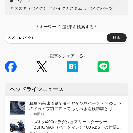
キーワード:
スズキ（バイク）
バイクカスタム
バイクパーツ
\
キーワードで記事を検索する
/
検索
\
記事をシェアする
/
ヘッドラインニュース
真夏の高速道路でタイヤが突然バースト!? 炎天下
のドライブ前に知っておくべき点検内容とは
22時間前
スズキの400ccラグジュアリースクーター
「BURGMAN（バーグマン）400 ABS」の仕様を
変更し、8月18日に発売
2026.08.05