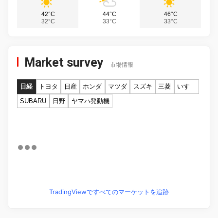
42°C
44°C
46°C
32°C
33°C
33°C
Market survey
市場情報
日経
トヨタ
日産
ホンダ
マツダ
スズキ
三菱
いすゞ
SUBARU
日野
ヤマハ発動機
TradingViewですべてのマーケットを追跡