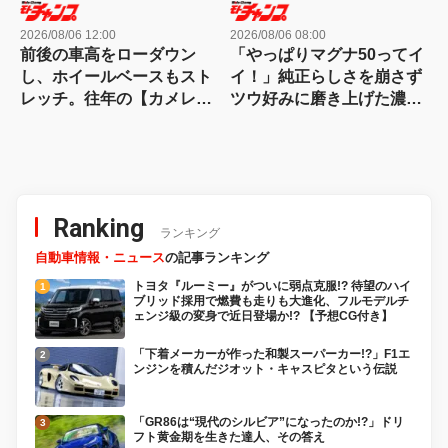
2026/08/06 12:00
2026/08/06 08:00
前後の車高をローダウン
「やっぱりマグナ50ってイ
し、ホイールベースもスト
イ！」純正らしさを崩さず
レッチ。往年の【カメレオ
ツウ好みに磨き上げた濃密
ンファクトリー】が懐かし
カスタム
いスーパーDioカスタム
Ranking
ランキング
自動車情報・ニュース
の記事ランキング
トヨタ『ルーミー』がついに弱点克服!? 待望のハイ
ブリッド採用で燃費も走りも大進化、フルモデルチ
ェンジ級の変身で近日登場か!? 【予想CG付き】
「下着メーカーが作った和製スーパーカー!?」F1エ
ンジンを積んだジオット・キャスピタという伝説
「GR86は“現代のシルビア”になったのか!?」ドリ
フト黄金期を生きた達人、その答え