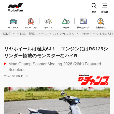
コ
ン
テ
検索
MENU
ン
ツ
へ
車ニュース
チューニング
イベント
中古車
新車カタログ
自動車求人
ス
HOME
自動車・新車ニュース
バイクカスタム
リヤホイールは極太6J
キ
ッ
プ
リヤホイールは極太6J！ エンジンにはRS125シ
リンダー搭載のモンスターなハイR
Moto Champ Scooter Meeting 2026 (26th) Featured
Scooters
2026.04.06 11:00