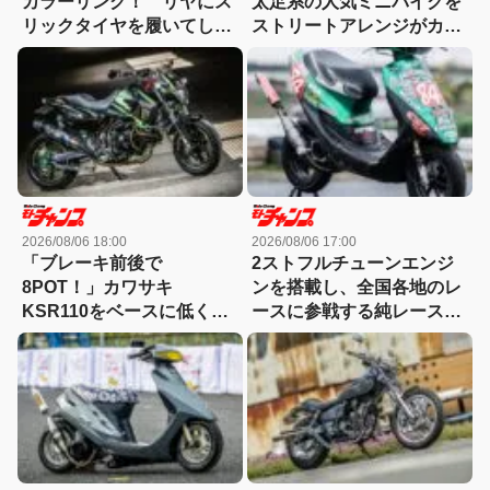
カラーリング！ リヤにス
太足系の人気ミニバイクを
リックタイヤを履いてしま
ストリートアレンジがカッ
ったモトコンポ！
コ良すぎる！
2026/08/06 18:00
2026/08/06 17:00
「ブレーキ前後で
2ストフルチューンエンジ
8POT！」カワサキ
ンを搭載し、全国各地のレ
KSR110をベースに低く怪
ースに参戦する純レース仕
しくもっと長く！【4MINI
様のライブDio-ZX
カスタム】