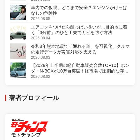
車内での仮眠、どこまで安全？エンジンかけっぱ
なしの危険性
2026.08.05
エアコンをつけたら酸っぱい臭いが…目的地に着
く「3分前」のひと工夫でカビを防ぐ方法
2026.08.04
令和8年熊本地震で「通れる道」を可視化、クルマ
の走行データが災害対応を支える
2026.08.03
【2026年上半期の軽自動車販売台数TOP10】ホン
ダ・N-BOXが10万台突破！軽市場で圧倒的な存在
感
2026.08.02
著者プロフィール
モトチャンプ