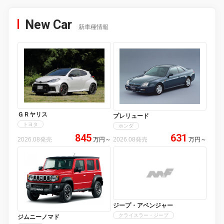
New Car
新車種情報
ＧＲヤリス
プレリュード
トヨタ
ホンダ
845
631
2026.08発売
万円
～
2026.08発売
万円
～
ジープ・アベンジャー
クライスラー・ジープ
ジムニーノマド