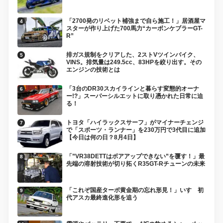
「2700発のリベット補強まで自ら施工！」居酒屋マ
スターが作り上げた700馬力“カーボンケブラーGT-
R”
排ガス規制をクリアした、2ストVツインバイク、
VINS。排気量は249.5cc、83HPを絞り出す。その
エンジンの技術とは
「3台のDR30スカイラインと暮らす変態的オーナ
ー!?」スーパーシルエットに取り憑かれた日常に迫
る！
トヨタ「ハイラックスサーフ」がマイナーチェンジ
で「スポーツ・ランナー」を230万円で3代目に追加
【今日は何の日？8月4日】
「”VR38DETTはボアアップできない”を覆す！」最
先端の溶射技術が切り拓くR35GT-Rチューンの未来
「これぞ国産ターボ黄金期の忘れ形見！」いすゞ初
代アスカ最終進化形を追う