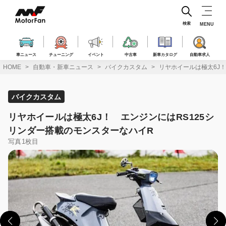
コ
ン
テ
検索
MENU
ン
ツ
へ
車ニュース
チューニング
イベント
中古車
新車カタログ
自動車求人
ス
HOME
自動車・新車ニュース
バイクカスタム
リヤホイールは極太6J
キ
ッ
プ
バイクカスタム
リヤホイールは極太6J！ エンジンにはRS125シ
リンダー搭載のモンスターなハイR
写真1枚目