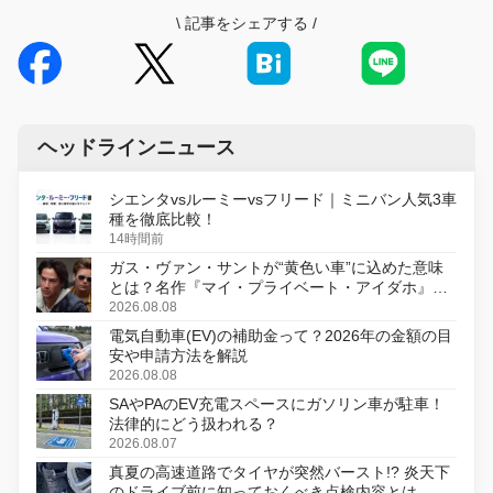
\
記事をシェアする
/
ヘッドラインニュース
シエンタvsルーミーvsフリード｜ミニバン人気3車
種を徹底比較！
14時間前
ガス・ヴァン・サントが“黄色い車”に込めた意味
とは？名作『マイ・プライベート・アイダホ』が
初のデジタルリマスター版で復活
2026.08.08
電気自動車(EV)の補助金って？2026年の金額の目
安や申請方法を解説
2026.08.08
SAやPAのEV充電スペースにガソリン車が駐車！
法律的にどう扱われる？
2026.08.07
真夏の高速道路でタイヤが突然バースト!? 炎天下
のドライブ前に知っておくべき点検内容とは