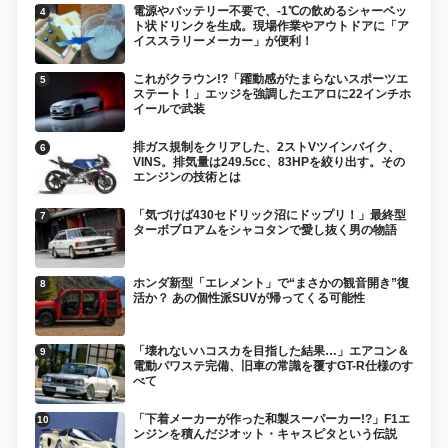
電源やバッテリー不要で、-1℃の飲めるシャーベッ
ト状ドリンクを生成。現場作業やアウトドアに「ア
イススラリーメーカー」が便利！
これがクラウン!?「躍動感がたまらないスポーツエ
ステート！」エッジを強調したエアロに22インチホ
イールで武装
排ガス規制をクリアした、2ストVツインバイク、
VINS。排気量は249.5cc、83HPを絞り出す。その
エンジンの技術とは
「気づけば430セドリック沼にドップリ！」最終型
ターボブロアムをシャコタンで愛し抜く男の物語
ホンダ新型「エレメント」で“まさかの観音開き”復
活か？ あの個性派SUVが帰ってくる可能性
「壊れないハコスカを目指した結果…」エアコン＆
電動パワステ完備、旧車の常識を覆すGT-R仕様のす
べて
「下着メーカーが作った和製スーパーカー!?」F1エ
ンジンを積んだジオット・キャスピタという伝説