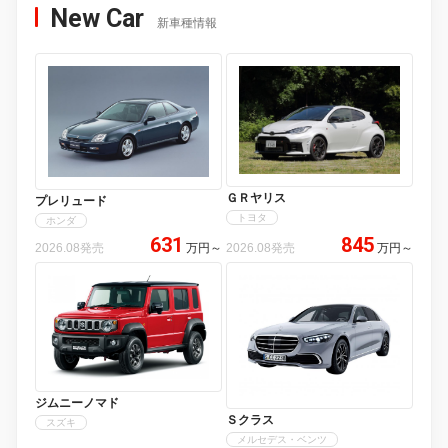
New Car
新車種情報
ＧＲヤリス
プレリュード
トヨタ
ホンダ
631
845
2026.08発売
万円
～
2026.08発売
万円
～
ジムニーノマド
Ｓクラス
スズキ
メルセデス・ベンツ