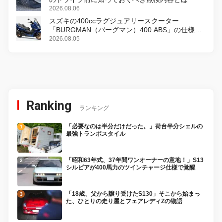
2026.08.06
スズキの400ccラグジュアリースクーター
「BURGMAN（バーグマン）400 ABS」の仕様を
変更し、8月18日に発売
2026.08.05
Ranking
ランキング
「必要なのは半分だけだった。」荷台半分シェルの
最強トランポスタイル
「昭和63年式、37年間ワンオーナーの意地！」S13
シルビアが400馬力のツインチャージ仕様で覚醒
「18歳、父から譲り受けたS130」そこから始まっ
た、ひとりの走り屋とフェアレディZの物語