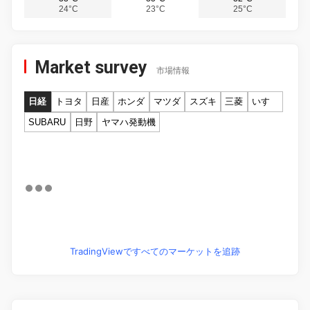
24°C
23°C
25°C
Market survey
市場情報
日経
トヨタ
日産
ホンダ
マツダ
スズキ
三菱
いすゞ
SUBARU
日野
ヤマハ発動機
TradingViewですべてのマーケットを追跡