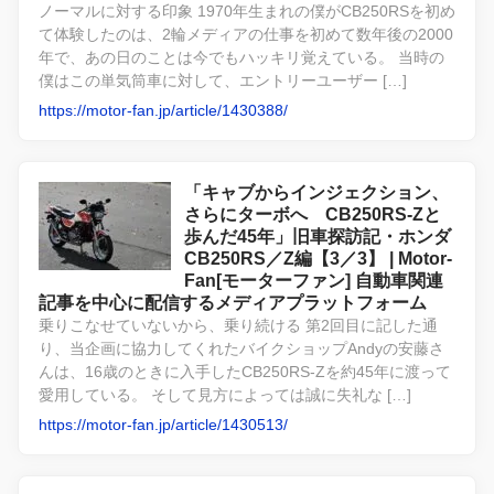
ノーマルに対する印象 1970年生まれの僕がCB250RSを初め
て体験したのは、2輪メディアの仕事を初めて数年後の2000
年で、あの日のことは今でもハッキリ覚えている。 当時の
僕はこの単気筒車に対して、エントリーユーザー […]
https://motor-fan.jp/article/1430388/
「キャブからインジェクション、
さらにターボへ CB250RS-Zと
歩んだ45年」旧車探訪記・ホンダ
CB250RS／Z編【3／3】 | Motor-
Fan[モーターファン] 自動車関連
記事を中心に配信するメディアプラットフォーム
乗りこなせていないから、乗り続ける 第2回目に記した通
り、当企画に協力してくれたバイクショップAndyの安藤さ
んは、16歳のときに入手したCB250RS-Zを約45年に渡って
愛用している。 そして見方によっては誠に失礼な […]
https://motor-fan.jp/article/1430513/