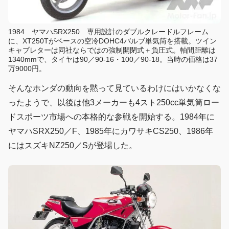
1984 ヤマハSRX250 専用設計のダブルクレードルフレーム
に、XT250Tがベースの空冷DOHC4バルブ単気筒を搭載。ツイン
キャブレターは同社ならではの強制開閉式＋負圧式。軸間距離は
1340mmで、タイヤは90／90-16・100／90-18。当時の価格は37
万9000円。
そんなホンダの動向を黙って見ているわけにはいかなくな
ったようで、以後は他3メーカーも4スト250cc単気筒ロー
ドスポーツ市場への本格的な参戦を開始する。1984年に
ヤマハSRX250／F、1985年にカワサキCS250、1986年
にはスズキNZ250／Sが登場した。