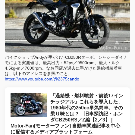
バイクショップAndyが手がけたCB250Rターボ。シャシーダイナ
モによる実測値は、最高出力：52ps／9500rpm、最大トルク：
4.5kg-m／7600rpm。なお同店が過去に手がけた過給機装着車
は、以下のアドレスを参照のこと。
https://www.youtube.com/@2375cando
「過給機・燃料噴射・前後17イン
チラジアル」これらを導入した、
1980年代の250cc単気筒車。その
乗り味とは？ 旧車探訪記・ホン
ダCB250RS／Z編【2／3】 |
Motor-Fan[モーターファン] 自動車関連記事を中心
に配信するメディアプラットフォーム