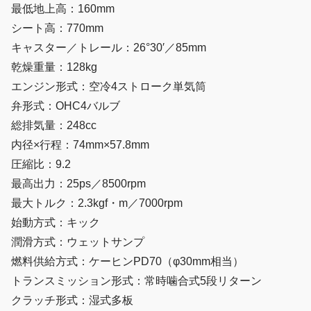
最低地上高：160mm
シート高：770mm
キャスター／トレール：26°30′／85mm
乾燥重量：128kg
エンジン形式：空冷4ストローク単気筒
弁形式：OHC4バルブ
総排気量：248cc
内径×行程：74mm×57.8mm
圧縮比：9.2
最高出力：25ps／8500rpm
最大トルク：2.3kgf・m／7000rpm
始動方式：キック
潤滑方式：ウェットサンプ
燃料供給方式：ケーヒンPD70（φ30mm相当）
トランスミッション形式：常時噛合式5段リターン
クラッチ形式：湿式多板