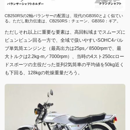
CB250RSの2軸バランサーの配置は、現代のGB350とよく似てい
る。ただし動力伝達は、CB250RS：チェーン、GB350：ギア。
ただしそれ以上に重要な要素は、高回転域までスムーズに
ビュンビュン回る一方で、全域で扱いやすいSOHC4バル
ブ単気筒エンジンと（最高出力は25ps／8500rpmで、最
大トルクは2.2kg-m／7000rpm）、当時の4スト250ccロー
ドスポーツの主役だった並列2気筒車の平均値を50kg近く
も下回る、128kgの乾燥重量だろう。