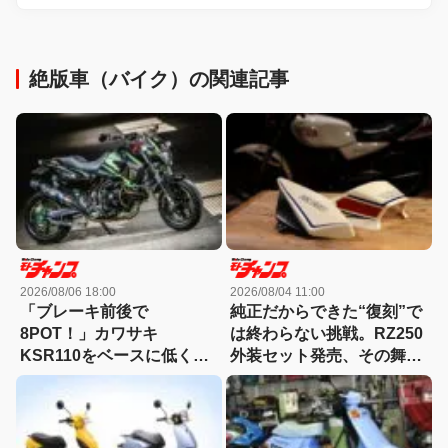
絶版車（バイク）の関連記事
2026/08/06 18:00
2026/08/04 11:00
「ブレーキ前後で
純正だからできた“復刻”で
8POT！」カワサキ
は終わらない挑戦。RZ250
KSR110をベースに低く怪
外装セット発売、その舞台
しくもっと長く！【4MINI
裏とは?
カスタム】