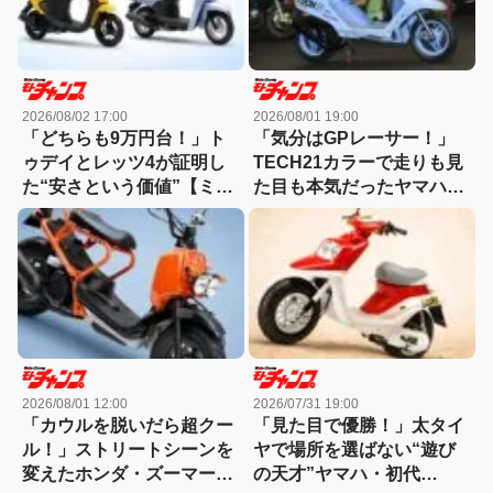
2026/08/02 17:00
2026/08/01 19:00
「どちらも9万円台！」ト
「気分はGPレーサー！」
ゥデイとレッツ4が証明し
TECH21カラーで走りも見
た“安さという価値”【ミニ
た目も本気だったヤマハ・
バイク名車】
チャンプRS【ミニバイク
名車】
2026/08/01 12:00
2026/07/31 19:00
「カウルを脱いだら超クー
「見た目で優勝！」太タイ
ル！」ストリートシーンを
ヤで場所を選ばない“遊び
変えたホンダ・ズーマー
の天才”ヤマハ・初代