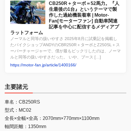
CB250R＋ターボ＝52馬力。『人
生最後の1台』というテーマで製
作した過給機装着車 | Motor-
Fan[モーターファン] 自動車関連
記事を中心に配信するメディアプ
ラットフォーム
ノーマルと同等の扱いやすさ 2025年8月に試乗記を掲載し
たバイクショップANDYのCBR250R＋ターボとZ250SL＋ス
ーパーチャージャーで、僕が最もビックリしたのは、ノーマ
ルと同等の扱いやすさだった。 いや、ブース […]
https://motor-fan.jp/article/1400166/
主要諸元
車名：CB250RS
型式：MC02
全長×全幅×全高：2070mm×770mm×1100mm
軸間距離：1350mm