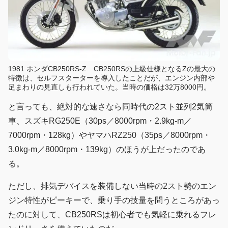
1981 ホンダCB250RS-Z CB250RSの上級仕様となるZの最大の
特徴は、セルフスターターを導入したことだが、エンジン内部や
足まわりの見直しも行われていた。当時の価格は32万8000円。
と言っても、絶対的な速さなら同時代の2スト並列2気筒
車、スズキRG250E（30ps／8000rpm・2.9kg-m／
7000rpm・128kg）やヤマハRZ250（35ps／8000rpm・
3.0kg-m／8000rpm・139kg）のほうが上だったのであ
る。
ただし、排気デバイスを装備しない当時の2スト勢のエン
ジン特性がピーキーで、乗り手の技量を問うところがあっ
たのに対して、CB250RSは初心者でも気軽に乗れるフレ