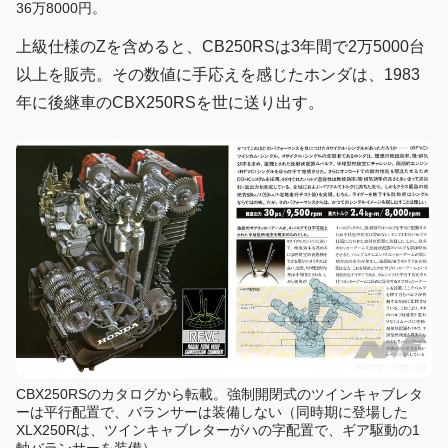
36万8000円。
上級仕様のZを含めると、CB250RSは3年間で2万5000台
以上を販売。その数値に手応えを感じたホンダは、1983
年に後継車のCBX250RSを世に送り出す。
CBX250RSのカタログから転載。強制開閉式のツインキャブレタ
ーは平行配置で、バランサーは装備しない（同時期に登場した
XLX250Rは、ツインキャブレターがハの字配置で、ギア駆動の1