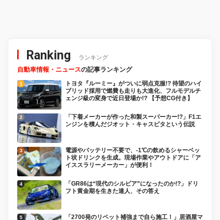
【ミニバイク名車】
BW’S【ミニバイク名車】
Ranking
ランキング
自動車情報・ニュース
の記事ランキング
トヨタ『ルーミー』がついに弱点克服!? 待望のハイ
ブリッド採用で燃費も走りも大進化、フルモデルチ
ェンジ級の変身で近日登場か!? 【予想CG付き】
「下着メーカーが作った和製スーパーカー!?」F1エ
ンジンを積んだジオット・キャスピタという伝説
電源やバッテリー不要で、-1℃の飲めるシャーベッ
ト状ドリンクを生成。現場作業やアウトドアに「ア
イススラリーメーカー」が便利！
「GR86は“現代のシルビア”になったのか!?」ドリ
フト黄金期を生きた達人、その答え
「2700発のリベット補強まで自ら施工！」居酒屋マ