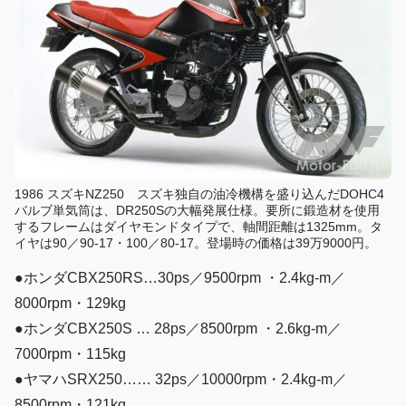
1986 スズキNZ250 スズキ独自の油冷機構を盛り込んだDOHC4
バルブ単気筒は、DR250Sの大幅発展仕様。要所に鍛造材を使用
するフレームはダイヤモンドタイプで、軸間距離は1325mm。タ
イヤは90／90-17・100／80-17。登場時の価格は39万9000円。
●ホンダCBX250RS…30ps／9500rpm ・2.4kg-m／
8000rpm・129kg
●ホンダCBX250S … 28ps／8500rpm ・2.6kg-m／
7000rpm・115kg
●ヤマハSRX250…… 32ps／10000rpm・2.4kg-m／
8500rpm・121kg