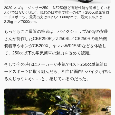
2020 スズキ・ジクサー250 NZ250ほど運動性能を追求している
わけではないけれど、現代の日本車で唯一の4スト250cc単気筒ロ
ードスポーツ。最高出力は26ps／9300rpmで、最大トルクは
2.2kg-m／7000rpm。
もっともここ最近の筆者は、バイクショップAndyの安藤
さんが制作したCBR250R／Z250SL／CB250Rの過給機
装着車やホンダCB200X、ヤマハWR155Rなどを体験し
て、250cc以下の単気筒車の魅力を改めて認識。
そして今の時代にメーカーが本気で4スト250cc単気筒ロ
ードスポーツに取り組んだら、相当に面白いバイクが作れ
るんじゃないか……と、感じているのだった。