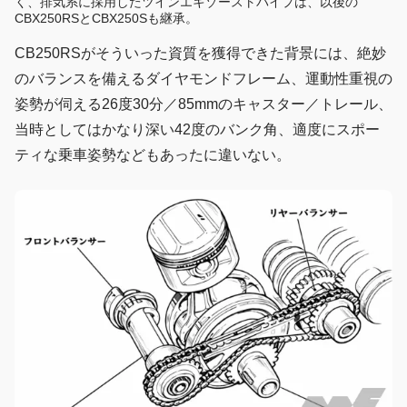
く、排気系に採用したツインエキゾーストパイプは、以後の
CBX250RSとCBX250Sも継承。
CB250RSがそういった資質を獲得できた背景には、絶妙
のバランスを備えるダイヤモンドフレーム、運動性重視の
姿勢が伺える26度30分／85mmのキャスター／トレール、
当時としてはかなり深い42度のバンク角、適度にスポー
ティな乗車姿勢などもあったに違いない。