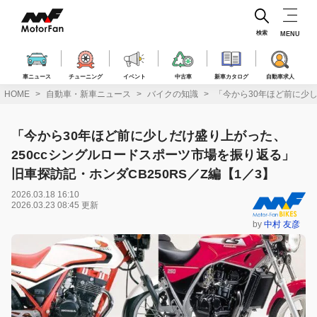
コ
ン
テ
検索
MENU
ン
ツ
へ
車ニュース
チューニング
イベント
中古車
新車カタログ
自動車求人
ス
HOME
自動車・新車ニュース
バイクの知識
「今から30年ほど前に少し
キ
ッ
プ
「今から30年ほど前に少しだけ盛り上がった、
250ccシングルロードスポーツ市場を振り返る」
旧車探訪記・ホンダCB250RS／Z編【1／3】
2026.03.18 16:10
2026.03.23 08:45 更新
by
中村 友彦