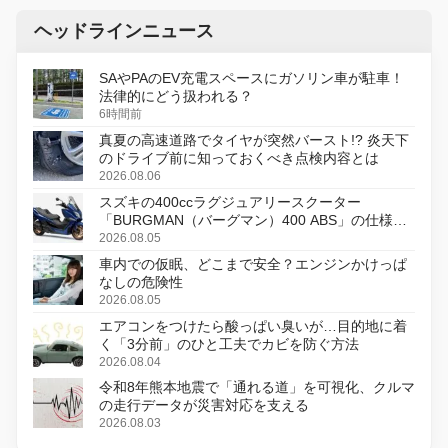
ヘッドラインニュース
SAやPAのEV充電スペースにガソリン車が駐車！
法律的にどう扱われる？
6時間前
真夏の高速道路でタイヤが突然バースト!? 炎天下
のドライブ前に知っておくべき点検内容とは
2026.08.06
スズキの400ccラグジュアリースクーター
「BURGMAN（バーグマン）400 ABS」の仕様を
変更し、8月18日に発売
2026.08.05
車内での仮眠、どこまで安全？エンジンかけっぱ
なしの危険性
2026.08.05
エアコンをつけたら酸っぱい臭いが…目的地に着
く「3分前」のひと工夫でカビを防ぐ方法
2026.08.04
令和8年熊本地震で「通れる道」を可視化、クルマ
の走行データが災害対応を支える
2026.08.03