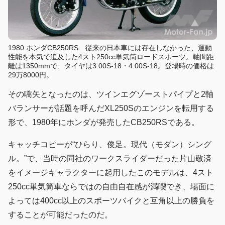
1980 ホンダCB250RS 従来の日本車には存在しなかった、運動
性能を本気で追及した4スト250cc単気筒ロードスポーツ。軸間距
離は1350mmで、タイヤは3.00S-18・4.00S-18。登場時の価格は
29万8000円。
その嚆矢となったのは、ツインエグゾーストパイプと2軸
バランサーが話題を呼んだXL250Sのエンジンを転用する
形で、1980年にホンダが発売したCB250RSである。
キャッチコピーが“ひらり、俊足。現代（モダン）シング
ル。”で、当時の同社のワークスライダーだった片山敬済
をイメージキャラクターに起用したこのモデルは、4スト
250cc単気筒車ならではの自由自在感が満喫でき、場面に
よっては400cc以上のスポーツバイクと互角以上の勝負を
することが可能だったのだ。