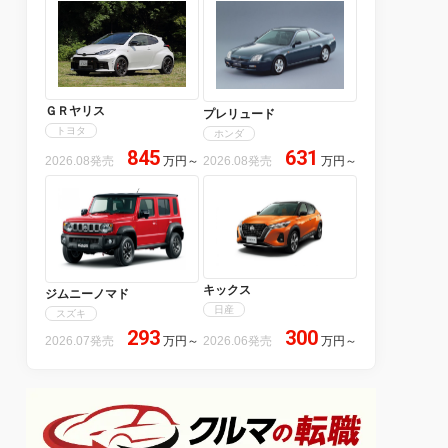
ＧＲヤリス
プレリュード
トヨタ
ホンダ
845
631
2026.08発売
万円
～
2026.08発売
万円
～
キックス
ジムニーノマド
日産
スズキ
293
300
2026.07発売
万円
～
2026.06発売
万円
～