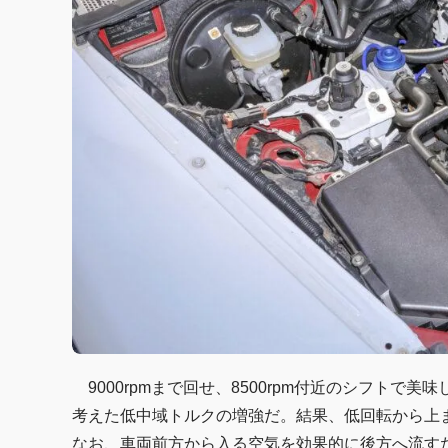
9000rpmまで回せ、8500rpm付近のシフト
考えた低中域トルクの増強だ。結果、低回転から上
なお、車両前方から入る空気を効果的に後方へ流す