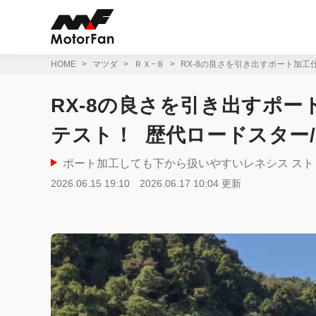
コ
ン
テ
ン
ツ
HOME
マツダ
ＲＸ−８
RX-8の良さを引き出すポート加工仕
へ
ス
RX-8の良さを引き出すポー
キ
ッ
テスト！ 歴代ロードスター/RX
プ
ポート加工しても下から扱いやすいレネシス ス
2026.06.15 19:10
2026.06.17 10:04 更新