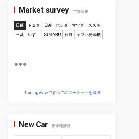
Market survey
市場情報
日経
トヨタ
日産
ホンダ
マツダ
スズキ
三菱
いすゞ
SUBARU
日野
ヤマハ発動機
TradingViewですべてのマーケットを追跡
New Car
新車種情報