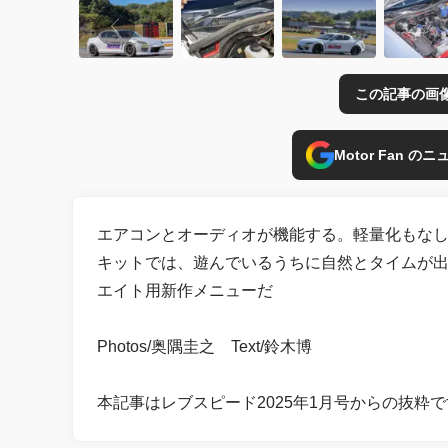
この記事の画
Motor Fan 
エアコンとオーディオが機能する。軽量化もな
キットでは、遊んでいるうちに自然とタイムが
エイト用新作メニューだ
Photos/奥隅圭之 Text/鈴木博
本記事はレブスピード2025年1月号からの抜粋