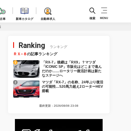
検索
MENU
古車
新車カタログ
自動車求人
編
Ranking
ランキング
ＲＸ−８
の記事ランキング
「RX-7」後継は「RX9」？マツダ
「ICONIC SP」市販化はどこまで進ん
だのか……ロータリー復活計画は新た
なステージへ
マツダ「RX-7」の名称、24年ぶり復活
の可能性…520馬力超え2ローターHEV
搭載
最終更新：2026/08/06 23:08