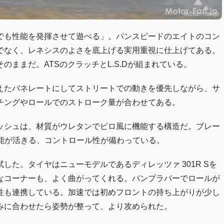
でも性能を発揮させて遊べる」。パンスピードのエイトのコン
でなく、レネシスのよさを底上げる実用重視に仕上げてある。
のままだ。ATSのクラッチとL.S.Dが組まれている。
えたバネレートにしてストリートでの動きを優先しながら、サ
チングやロールでのストローク量が合わせてある。
ッシュは、材質がウレタンでピロ風に機能する構造だ。ブレー
能が活きる、コントロール性が備わっている。
た。タイヤはニューモデルであるディレッツァ 301R Sを
なコーナーも、よく曲がってくれる。バンプラバーでロールが
性も連携している。加速では初めフロントの持ち上がりが少し
みに合わせたら姿勢が整って、より攻められた。