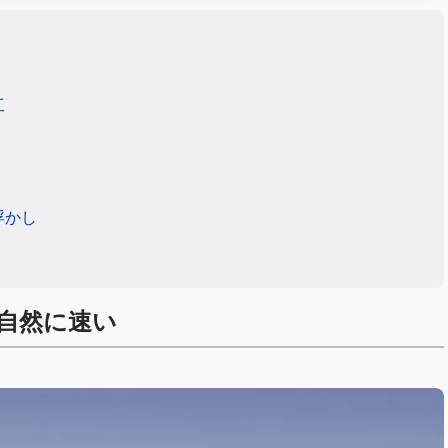
工
浮かし
自然に速い