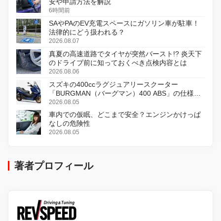
安や申請方法を解説
6時間前
SAやPAのEV充電スペースにガソリン車が駐車！
法律的にどう扱われる？
2026.08.07
真夏の高速道路でタイヤが突然バースト!? 炎天下
のドライブ前に知っておくべき点検内容とは
2026.08.06
スズキの400ccラグジュアリースクーター
「BURGMAN（バーグマン）400 ABS」の仕様を
変更し、8月18日に発売
2026.08.05
車内での仮眠、どこまで安全？エンジンかけっぱ
なしの危険性
2026.08.05
著者プロフィール