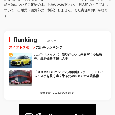
品方法についてご確認の上、お買い求め下さい。 購入時のトラブルに
ついて、出版元・編集部は一切関知しません。また責任も負いかねま
す。
Ranking
ランキング
スイフトスポーツ
の記事ランキング
スズキ「スイスポ」新型がついに来るぞ！今秋発
売、最新価格情報も入手
「スズキK14Cエンジン分解検証レポート」ZC33S
スイスポを長く速く乗るためのメンテ＆強化術
最終更新：2026/08/08 15:14