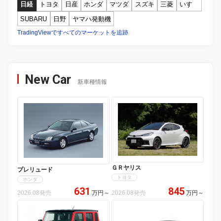
日経
トヨタ
日産
ホンダ
マツダ
スズキ
三菱
いすゞ
SUBARU
日野
ヤマハ発動機
TradingViewですべてのマーケットを追跡
New Car
新車種情報
ＧＲヤリス
プレリュード
トヨタ
ホンダ
631
845
2026.08発売
万円
～
2026.08発売
万円
～