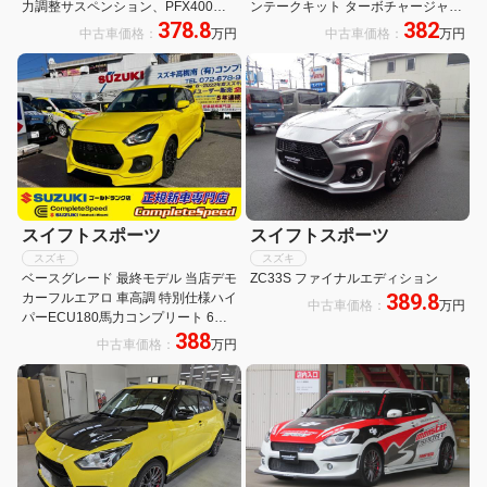
力調整サスペンション、PFX400エ
ンテークキット ターボチャージャー
378.8
382
アボックス、エンジンECU書き換え
MXK20 SpーXデュアルスポーツマフ
中古車価格：
万円
中古車価格：
万円
ラー カーボンGTウイング セキュリ
ティ ドラレコ 全方位カメラ セイフ
ティーサポート
スイフトスポーツ
スイフトスポーツ
スズキ
スズキ
ベースグレード 最終モデル 当店デモ
ZC33S ファイナルエディション
389.8
カーフルエアロ 車高調 特別仕様ハイ
中古車価格：
万円
パーECU180馬力コンプリート 6速
388
マニュアルミッション アダクティブ
中古車価格：
万円
クルーズコントロール シートヒータ
ー