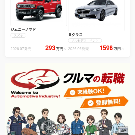
ジムニーノマド
Ｓクラス
スズキ
メルセデス・ベンツ
293
1598
2026.07発売
万円
～
2026.06発売
万円
～