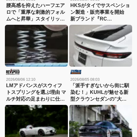
腰高感を抑えたハーフエア
HKSがタイでサスペンショ
ロで「重厚な刺激的フォル
ン製造・販売事業を開始
ムへと昇華」スタイリッシ
新ブランド『RC
ュなエステートを構築
Generation』も発売予定
2026/08/06 12:10
2026/08/05 08:03
LMアドバンスがスウィフ
「派手すぎないから街に馴
トスプリングを選ぶ理由 マ
染む！」KUHLが魅せる新
ルチ対応の足まわりに仕上
型クラウンセダンの“大人
げやすい
な”薄型フラップエアロ