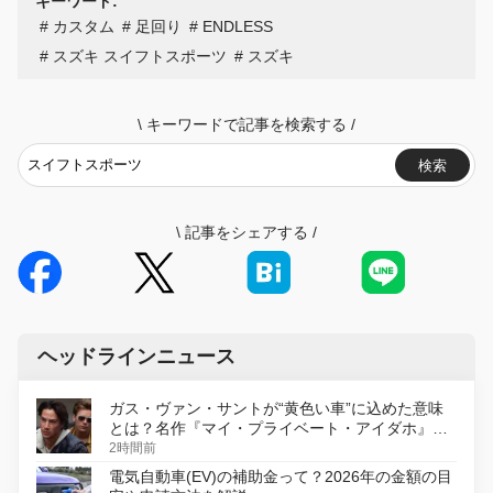
キーワード:
カスタム
足回り
ENDLESS
スズキ スイフトスポーツ
スズキ
\
キーワードで記事を検索する
/
検索
\
記事をシェアする
/
ヘッドラインニュース
ガス・ヴァン・サントが“黄色い車”に込めた意味
とは？名作『マイ・プライベート・アイダホ』が
初のデジタルリマスター版で復活
2時間前
電気自動車(EV)の補助金って？2026年の金額の目