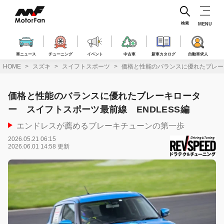
コ
ン
テ
検索
MENU
ン
ツ
へ
車ニュース
チューニング
イベント
中古車
新車カタログ
自動車求人
ス
HOME
スズキ
スイフトスポーツ
価格と性能のバランスに優れたブレーキ
キ
ッ
プ
価格と性能のバランスに優れたブレーキロータ
ー スイフトスポーツ最前線 ENDLESS編
エンドレスが薦めるブレーキチューンの第一歩
2026.05.21 06:15
2026.06.01 14:58 更新