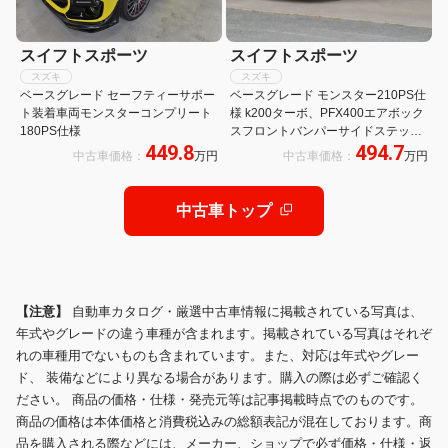
スイフトスポーツ
スイフトスポーツ
スズキ
スズキ
ベースグレード セーフティーサポー
ベースグレード モンスター210PS仕
ト装着車両モンスターコンプリート
様 k200ターボ、PFX400エアボック
180PS仕様
スフロントバンパーサイドステップ
449.8
494.7
リヤバンパーリヤウイングKWサス
中古車価格：
万円
中古車価格：
万円
ペンションMSブレーキパッドブース
トメーターOSLSDMSホイール
中古車トップ
【注意】
自動車カタログ・厳選中古車情報に掲載されている写真は、
年式やグレードの違う車種が含まれます。掲載されている写真はそれぞ
れの車種用でないものも含まれています。また、対応は年式やグレー
ド、 装備などにより異なる場合があります。購入の際は必ずご確認く
ださい。 商品の価格・仕様・発売元等は記事掲載時点でのものです。
商品の価格は本体価格と消費税込みの総額表記が混在しております。商
品を購入される際などには、メーカー、ショップで必ず価格・仕様・返