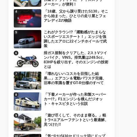
メーカー」が便利！
「18歳、父から譲り受けたS130」そこ
から始まった、ひとりの走り屋とフェ
アレディZの物語
これがクラウン!?「躍動感がたまらな
いスポーツエステート！」エッジを強
調したエアロに22インチホイールで武
装
排ガス規制をクリアした、2ストVツイ
ンバイク、VINS。排気量は249.5cc、
83HPを絞り出す。そのエンジンの技術
とは
「壊れないハコスカを目指した結
果…」エアコン＆電動パワステ完備、
旧車の常識を覆すGT-R仕様のすべて
「下着メーカーが作った和製スーパー
カー!?」F1エンジンを積んだジオッ
ト・キャスピタという伝説
「遊び尽くして、そのまま寝る。」軽
トラ×エアルーフテントという最適解、
見つけた!!
「気づけば430セドリック沼にドップ