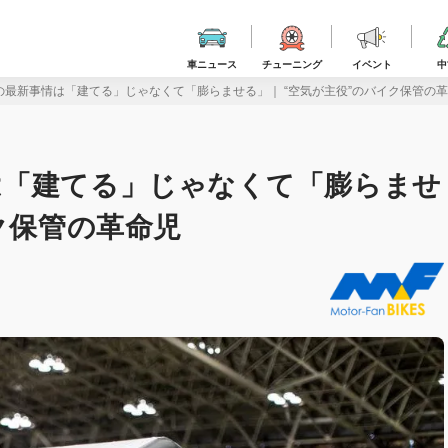
車ニュース
チューニング
イベント
中
の最新事情は「建てる」じゃなくて「膨らませる」｜ “空気が主役”のバイク保管の
は「建てる」じゃなくて「膨らませ
ク保管の革命児