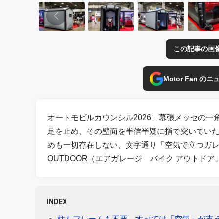
この記事の画
Motor Fan 
オートモビルカウンシル2026、幕張メッセの一
足を止め、その壁面を半信半疑に指で突いてい
めも一切存在しない、文字通り「空気で立つガレージ」
OUTDOOR（エアガレージ バイク アウトドア
INDEX
柱もフレームも不要。すべては「空気」が支