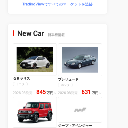
TradingViewですべてのマーケットを追跡
New Car
新車種情報
ＧＲヤリス
プレリュード
トヨタ
ホンダ
845
631
2026.08発売
万円
～
2026.08発売
万円
～
ジープ・アベンジャー