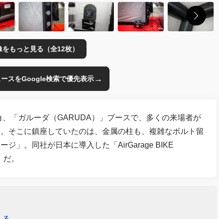
像をもっと見る（全12枚）
→
のニュースをGoogle検索で優先表示
角、「ガルーダ（GARUDA）」ブースで、多くの来場者が
た。そこに鎮座していたのは、金属の柱も、複雑なボルト留
。同社が日本に導入した「AirGarage BIKE
」だ。
える