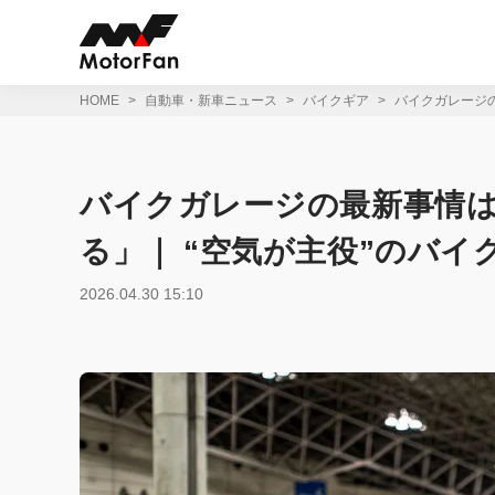
コ
ン
テ
ン
ツ
HOME
自動車・新車ニュース
バイクギア
バイクガレージ
へ
ス
キ
ッ
バイクガレージの最新事情
プ
る」｜ “空気が主役”のバイ
2026.04.30 15:10