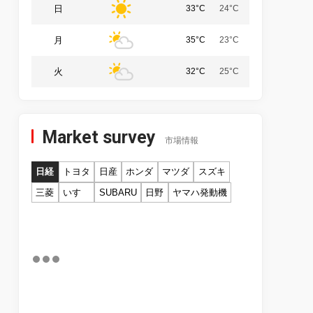
日
33°C
24°C
月
35°C
23°C
火
32°C
25°C
Market survey
市場情報
日経
トヨタ
日産
ホンダ
マツダ
スズキ
三菱
いすゞ
SUBARU
日野
ヤマハ発動機