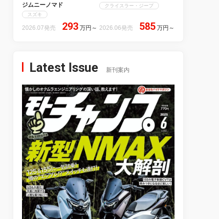
ジムニーノマド
クライスラー・ジープ
スズキ
293
585
2026.07発売
万円
～
2026.06発売
万円
～
Latest Issue
新刊案内