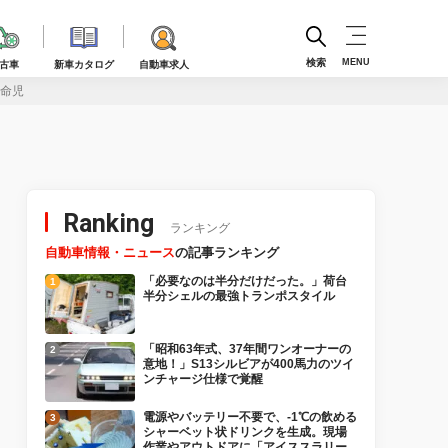
検索
MENU
古車
新車カタログ
自動車求人
革命児
Ranking
ランキング
自動車情報・ニュース
の記事ランキング
「必要なのは半分だけだった。」荷台
半分シェルの最強トランポスタイル
「昭和63年式、37年間ワンオーナーの
意地！」S13シルビアが400馬力のツイ
ンチャージ仕様で覚醒
電源やバッテリー不要で、-1℃の飲める
シャーベット状ドリンクを生成。現場
作業やアウトドアに「アイススラリー